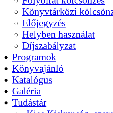
Folyóirat kölcsönzés
Könyvtárközi kölcsön
Előjegyzés
Helyben használat
Díjszabályzat
Programok
Könyvajánló
Katalógus
Galéria
Tudástár