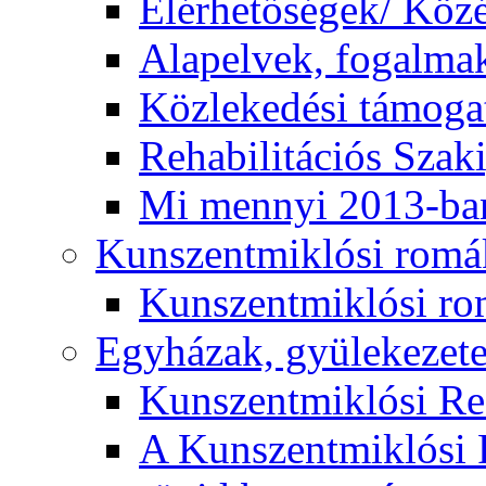
Elérhetőségek/ Köz
Alapelvek, fogalma
Közlekedési támogat
Rehabilitációs Szak
Mi mennyi 2013-ba
Kunszentmiklósi romá
Kunszentmiklósi r
Egyházak, gyülekezet
Kunszentmiklósi R
A Kunszentmiklósi 