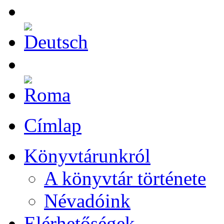
Címlap
Könyvtárunkról
A könyvtár története
Névadóink
Elérhetőségek