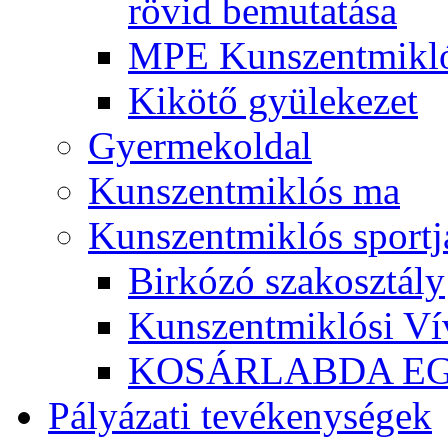
rövid bemutatása
MPE Kunszentmikló
Kikötő gyülekezet
Gyermekoldal
Kunszentmiklós ma
Kunszentmiklós sportj
Birkózó szakosztály
Kunszentmiklósi Ví
KOSÁRLABDA E
Pályázati tevékenységek