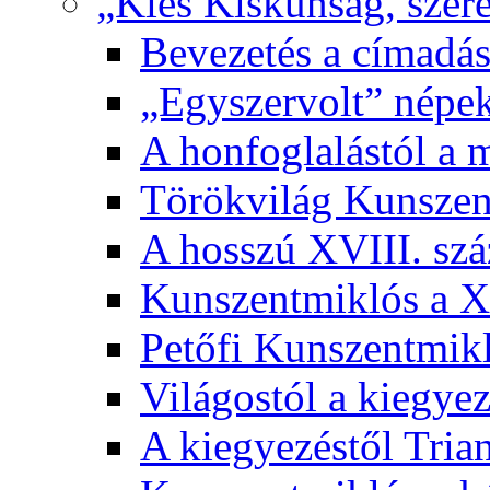
„Kies Kiskunság, szere
Bevezetés a címadás
„Egyszervolt” népek
A honfoglalástól a 
Törökvilág Kunsze
A hosszú XVIII. sz
Kunszentmiklós a XI
Petőfi Kunszentmik
Világostól a kiegyez
A kiegyezéstől Tria