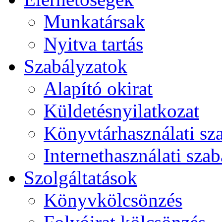
Munkatársak
Nyitva tartás
Szabályzatok
Alapító okirat
Küldetésnyilatkozat
Könyvtárhasználati sz
Internethasználati szab
Szolgáltatások
Könyvkölcsönzés