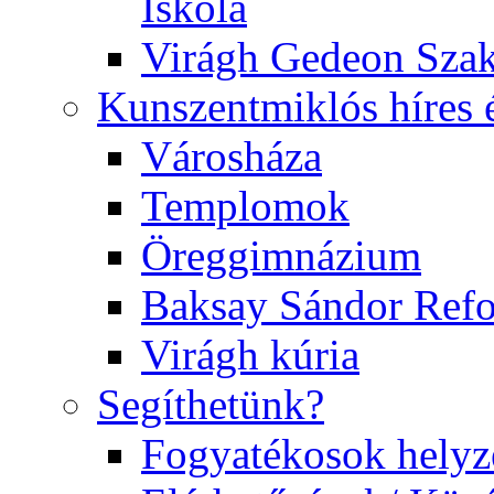
Iskola
Virágh Gedeon Szak
Kunszentmiklós híres 
Városháza
Templomok
Öreggimnázium
Baksay Sándor Ref
Virágh kúria
Segíthetünk?
Fogyatékosok helyz