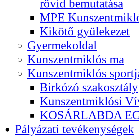
rövid bemutatása
MPE Kunszentmikló
Kikötő gyülekezet
Gyermekoldal
Kunszentmiklós ma
Kunszentmiklós sportj
Birkózó szakosztály
Kunszentmiklósi Ví
KOSÁRLABDA E
Pályázati tevékenységek