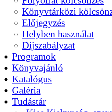
Folyóirat kölcsönzés
Könyvtárközi kölcsön
Előjegyzés
Helyben használat
Díjszabályzat
Programok
Könyvajánló
Katalógus
Galéria
Tudástár