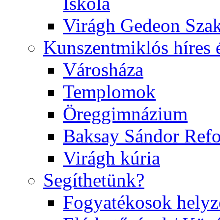
Iskola
Virágh Gedeon Szak
Kunszentmiklós híres 
Városháza
Templomok
Öreggimnázium
Baksay Sándor Ref
Virágh kúria
Segíthetünk?
Fogyatékosok helyz