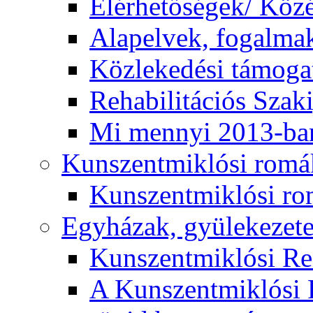
Elérhetőségek/ Köz
Alapelvek, fogalma
Közlekedési támogat
Rehabilitációs Szak
Mi mennyi 2013-ba
Kunszentmiklósi romá
Kunszentmiklósi r
Egyházak, gyülekezet
Kunszentmiklósi R
A Kunszentmiklósi 