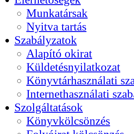
Munkatársak
Nyitva tartás
Szabályzatok
Alapító okirat
Küldetésnyilatkozat
Könyvtárhasználati sz
Internethasználati szab
Szolgáltatások
Könyvkölcsönzés