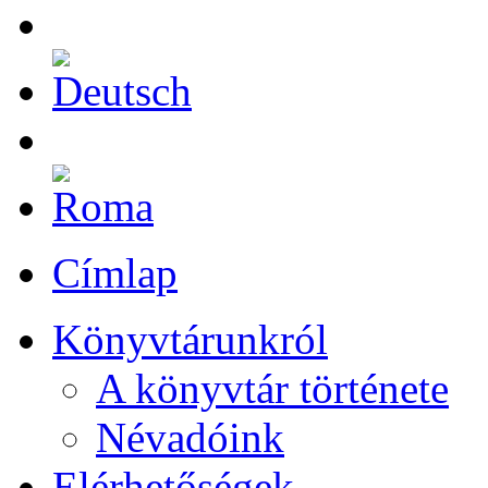
Címlap
Könyvtárunkról
A könyvtár története
Névadóink
Elérhetőségek