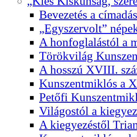
„Kies Kiskunság, szere
Bevezetés a címadás
„Egyszervolt” népek
A honfoglalástól a 
Törökvilág Kunsze
A hosszú XVIII. sz
Kunszentmiklós a XI
Petőfi Kunszentmik
Világostól a kiegyez
A kiegyezéstől Tria