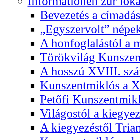
Informationen zur lok
Bevezetés a címadás
„Egyszervolt” népek
A honfoglalástól a 
Törökvilág Kunsze
A hosszú XVIII. sz
Kunszentmiklós a XI
Petőfi Kunszentmik
Világostól a kiegyez
A kiegyezéstől Tria