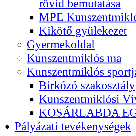
rövid bemutatása
MPE Kunszentmikló
Kikötő gyülekezet
Gyermekoldal
Kunszentmiklós ma
Kunszentmiklós sportj
Birkózó szakosztály
Kunszentmiklósi Ví
KOSÁRLABDA E
Pályázati tevékenységek