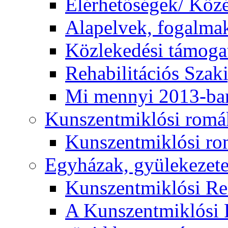
Elérhetőségek/ Köz
Alapelvek, fogalma
Közlekedési támogat
Rehabilitációs Szak
Mi mennyi 2013-ba
Kunszentmiklósi romá
Kunszentmiklósi r
Egyházak, gyülekezet
Kunszentmiklósi R
A Kunszentmiklósi 