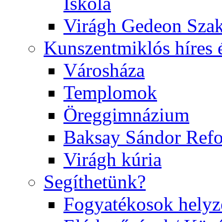
Iskola
Virágh Gedeon Szak
Kunszentmiklós híres 
Városháza
Templomok
Öreggimnázium
Baksay Sándor Ref
Virágh kúria
Segíthetünk?
Fogyatékosok helyz