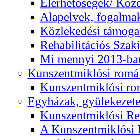
Elérhetőségek/ Köz
Alapelvek, fogalma
Közlekedési támogat
Rehabilitációs Szak
Mi mennyi 2013-ba
Kunszentmiklósi romá
Kunszentmiklósi r
Egyházak, gyülekezet
Kunszentmiklósi R
A Kunszentmiklósi 