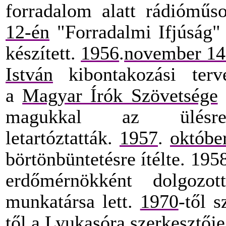
forradalom alatt rádióműso
12-én
"Forradalmi Ifjúság" a
készített.
1956
.
november 14
István
kibontakozási terv
a
Magyar Írók Szövetsége
t
magukkal az ülé
letartóztatták.
1957
.
októbe
börtönbüntetésre ítélte. 195
erdőmérnökként dolgozo
munkatársa lett.
1970
-től 
től a
Lyukasóra
szerkesztője