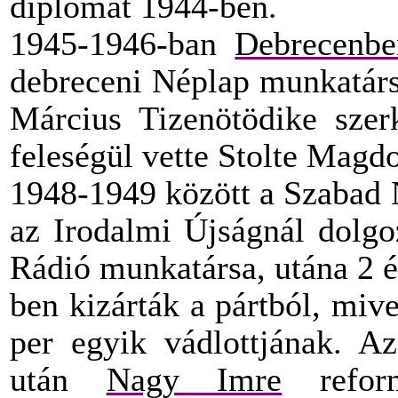
diplomát 1944-ben.
1945-1946-ban
Debrecenbe
debreceni Néplap munkatársa
Március Tizenötödike szerk
feleségül vette Stolte Magd
1948-1949 között a Szabad 
az Irodalmi Újságnál dolgo
Rádió munkatársa, utána 2 é
ben kizárták a pártból, mive
per egyik vádlottjának. Az
után
Nagy Imre
reform