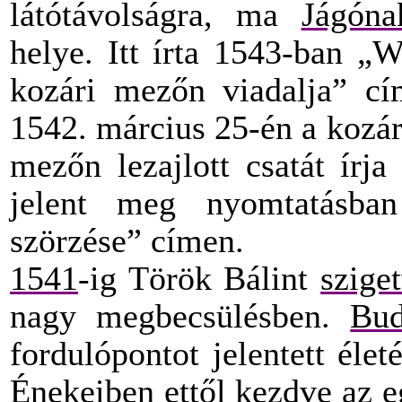
látótávolságra, ma
Jágóna
helye. Itt írta 1543-ban „
kozári mezőn viadalja” cí
1542. március 25-én a kozá
mezőn lezajlott csatát ír
jelent meg nyomtatásba
szörzése” címen.
1541
-ig Török Bálint
sziget
nagy megbecsülésben.
Bu
fordulópontot jelentett élet
Énekeiben ettől kezdve az eg