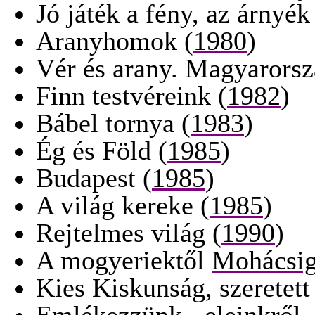
Jó játék a fény, az árnyék
Aranyhomok (
1980
)
Vér és arany. Magyarorsz
Finn testvéreink (
1982
)
Bábel tornya (
1983
)
Ég és Föld (
1985
)
Budapest (
1985
)
A világ kereke (
1985
)
Rejtelmes világ (
1990
)
A mogyeriektől
Mohácsi
Kies Kiskunság, szeretett