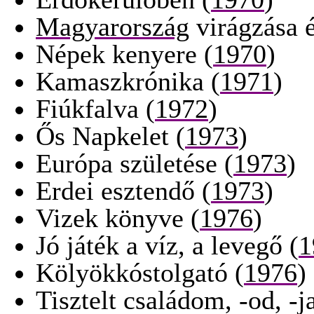
Magyarország
virágzása é
Népek kenyere (
1970
)
Kamaszkrónika (
1971
)
Fiúkfalva (
1972
)
Ős Napkelet (
1973
)
Európa születése (
1973
)
Erdei esztendő (
1973
)
Vizek könyve (
1976
)
Jó játék a víz, a levegő (
1
Kölyökkóstolgató (
1976
)
Tisztelt családom, -od, -ja