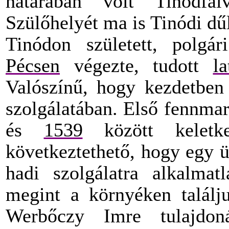
határában volt Tinódfal
Szülőhelyét ma is Tinódi dű
Tinódon született, polgári
Pécsen
végezte, tudott
la
Valószínű, hogy kezdetben 
szolgálatában. Első fennmar
és
1539
között keletk
következtethető, hogy egy 
hadi szolgálatra alkalmat
megint a környéken találj
Werbőczy Imre tulajdon