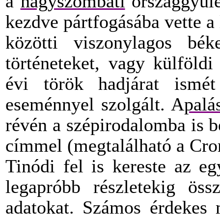
a
nagyszombati
országgyűlés
kezdve pártfogásába vette a
közötti viszonylagos bé
történeteket, vagy külföld
évi török hadjárat ismét
eseménnyel szolgált. A
palá
révén a szépirodalomba is 
címmel (megtalálható a Cro
Tinódi fel is kereste az e
legapróbb részletekig öss
adatokat. Számos érdekes 