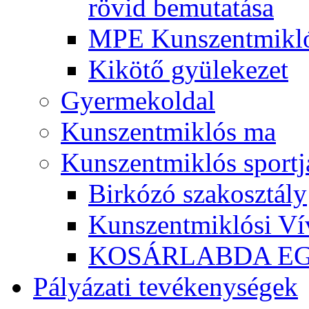
rövid bemutatása
MPE Kunszentmikló
Kikötő gyülekezet
Gyermekoldal
Kunszentmiklós ma
Kunszentmiklós sportj
Birkózó szakosztály
Kunszentmiklósi Ví
KOSÁRLABDA E
Pályázati tevékenységek