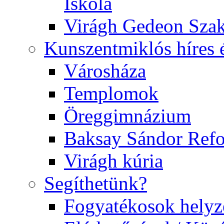
Iskola
Virágh Gedeon Szak
Kunszentmiklós híres 
Városháza
Templomok
Öreggimnázium
Baksay Sándor Ref
Virágh kúria
Segíthetünk?
Fogyatékosok helyz