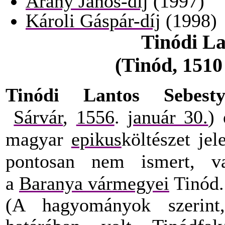
Arany János-díj
(1997)
Károli Gáspár-díj
(1998)
Tinódi La
(Tinód, 1510 
Tinódi Lantos Sebesty
Sárvár
,
1556
.
január 30.
)
magyar
epikus
költészet jel
pontosan nem ismert,
a
Baranya vármegyei
Tinód.
(A hagyományok szeri