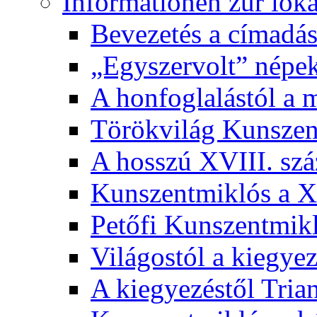
Informationen zur lok
Bevezetés a címadás
„Egyszervolt” népek
A honfoglalástól a 
Törökvilág Kunsze
A hosszú XVIII. sz
Kunszentmiklós a XI
Petőfi Kunszentmik
Világostól a kiegyez
A kiegyezéstől Tria