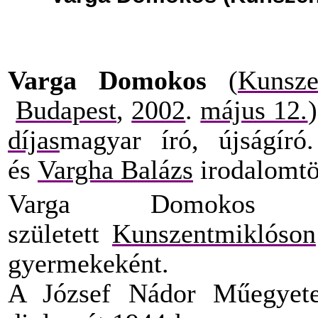
Varga Domokos
(
Kunsze
Budapest
,
2002
.
május 12.
díjas
magyar író, újságír
és
Vargha Balázs
irodalomtör
Varga Domoko
született
Kunszentmiklóson
gyermekeként.
A József Nádor Műegyete