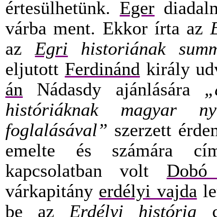
értesülhetünk.
Eger
diadalm
várba ment. Ekkor írta az
az
Egri
historiának sum
eljutott
Ferdinánd
király ud
án
Nádasdy ajánlására
„
históriáknak magyar n
foglalásával”
szerzett érde
emelte és számára címe
kapcsolatban volt
Dobó 
várkapitány
erdélyi vajda
le
be az
Erdélyi história
cí