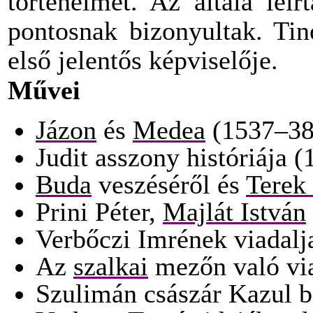
történelmét. Az általa leí
pontosnak bizonyultak. Ti
első jelentős képviselője.
Művei
Jázon
és
Medea
(1537–38
Judit asszony históriája 
Buda
veszéséről és
Terek 
Prini Péter,
Majlát István
Verbőczi Imrének viadalj
Az
szalkai
mezőn való via
Szulimán császár Kazul b