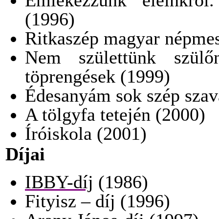
Emlékezzünk eleinkről
(1996)
Ritkaszép magyar népmes
Nem születtünk szülőne
töprengések (1999)
Édesanyám sok szép szav
A tölgyfa tetején (2000)
Íróiskola (2001)
Díjai
IBBY-díj
(1986)
Fityisz – díj (1996)