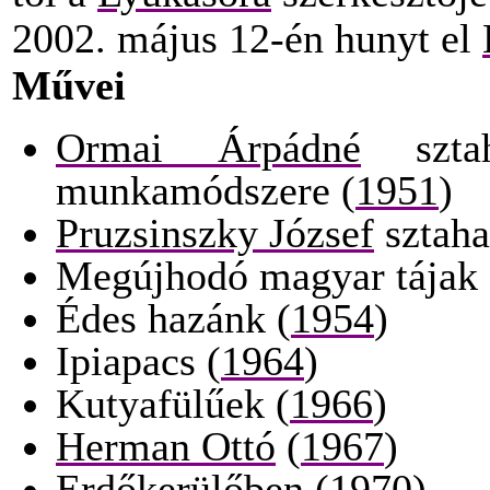
2002. május 12-én hunyt el
Művei
Ormai Árpádné
sztah
munkamódszere (
1951
)
Pruzsinszky József
sztaha
Megújhodó magyar tájak 
Édes hazánk (
1954
)
Ipiapacs (
1964
)
Kutyafülűek (
1966
)
Herman Ottó
(
1967
)
Erdőkerülőben (
1970
)