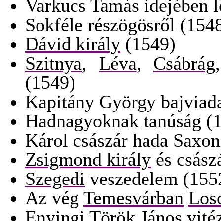
Varkucs Tamás idejében l
Sokféle részögösről (154
Dávid király
(1549)
Szitnya
,
Léva
,
Csábrág
(1549)
Kapitány György bajviada
Hadnagyoknak tanúság (
Károl császár hada Saxon
Zsigmond király
és csász
Szegedi
veszedelem (155
Az vég
Temesvárban
Loso
Enyingi Török János
vité