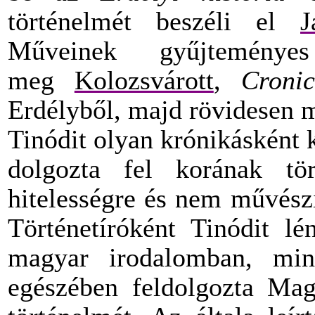
történelmét beszéli el
J
Műveinek gyűjtemény
meg
Kolozsvárott
,
Croni
Erdélyből, majd rövidesen 
Tinódit olyan krónikásként k
dolgozta fel korának tör
hitelességre és nem művészi
Történetíróként Tinódit lé
magyar irodalomban, mint
egészében feldolgozta Ma