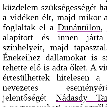
küzdelem szükségességét ha
a vidéken élt, majd mikor
foglaltak el a
Dunántúlon
,
alapított és innen járta
színhelyeit, majd tapaszta
Énekeihez dallamokat is sz
tehette elő is adta őket. A 
értesülhettek hitelesen a
nevezetes esemény
jelentőségét
Nádasdy Ta