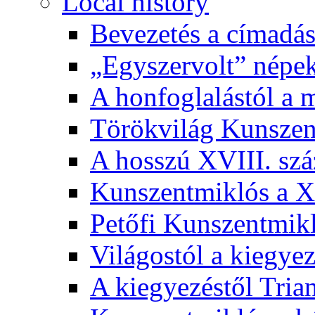
Local history
Bevezetés a címadás
„Egyszervolt” népek
A honfoglalástól a 
Törökvilág Kunsze
A hosszú XVIII. sz
Kunszentmiklós a XI
Petőfi Kunszentmik
Világostól a kiegyez
A kiegyezéstől Tria