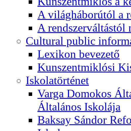
Kunszentmiklós a ké
A világháborútól a r
A rendszerváltástól 
Cultural public inform
Lexikon bevezető
Kunszentmiklósi Ki
Iskolatörténet
Varga Domokos Ált
Általános Iskolája
Baksay Sándor Refo