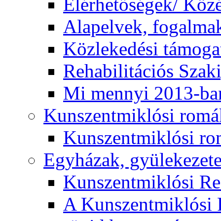
Elérhetőségek/ Köz
Alapelvek, fogalma
Közlekedési támogat
Rehabilitációs Szak
Mi mennyi 2013-ba
Kunszentmiklósi romá
Kunszentmiklósi r
Egyházak, gyülekezet
Kunszentmiklósi R
A Kunszentmiklósi 