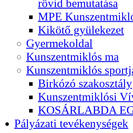
rövid bemutatása
MPE Kunszentmikló
Kikötő gyülekezet
Gyermekoldal
Kunszentmiklós ma
Kunszentmiklós sportj
Birkózó szakosztály
Kunszentmiklósi Ví
KOSÁRLABDA E
Pályázati tevékenységek