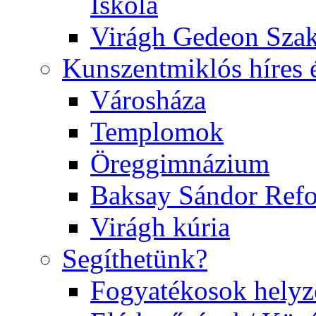
Iskola
Virágh Gedeon Szak
Kunszentmiklós híres 
Városháza
Templomok
Öreggimnázium
Baksay Sándor Ref
Virágh kúria
Segíthetünk?
Fogyatékosok helyz