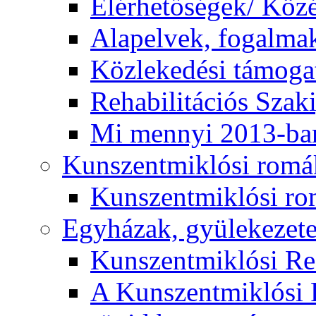
Elérhetőségek/ Köz
Alapelvek, fogalma
Közlekedési támogat
Rehabilitációs Szak
Mi mennyi 2013-ba
Kunszentmiklósi romá
Kunszentmiklósi r
Egyházak, gyülekezet
Kunszentmiklósi R
A Kunszentmiklósi 