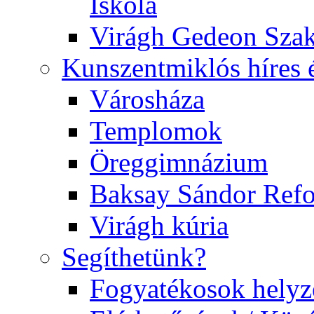
Iskola
Virágh Gedeon Szak
Kunszentmiklós híres 
Városháza
Templomok
Öreggimnázium
Baksay Sándor Ref
Virágh kúria
Segíthetünk?
Fogyatékosok helyz