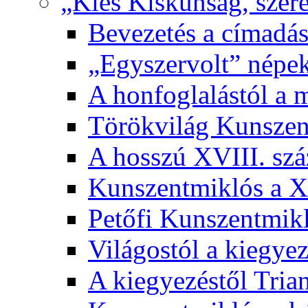
„Kies Kiskunság, szere
Bevezetés a címadás
„Egyszervolt” népek
A honfoglalástól a 
Törökvilág Kunsze
A hosszú XVIII. sz
Kunszentmiklós a XI
Petőfi Kunszentmik
Világostól a kiegyez
A kiegyezéstől Tria