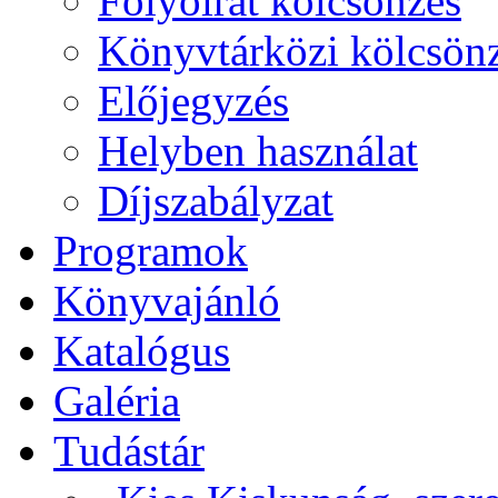
Folyóirat kölcsönzés
Könyvtárközi kölcsön
Előjegyzés
Helyben használat
Díjszabályzat
Programok
Könyvajánló
Katalógus
Galéria
Tudástár