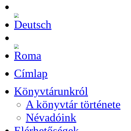
Címlap
Könyvtárunkról
A könyvtár története
Névadóink
Elérhetőségek