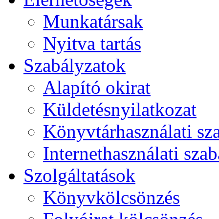
Munkatársak
Nyitva tartás
Szabályzatok
Alapító okirat
Küldetésnyilatkozat
Könyvtárhasználati sz
Internethasználati szab
Szolgáltatások
Könyvkölcsönzés