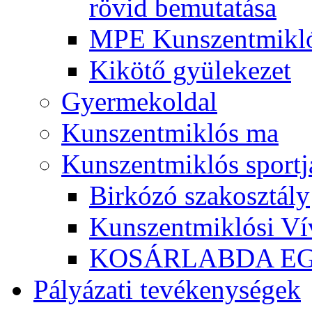
rövid bemutatása
MPE Kunszentmikló
Kikötő gyülekezet
Gyermekoldal
Kunszentmiklós ma
Kunszentmiklós sportj
Birkózó szakosztály
Kunszentmiklósi Ví
KOSÁRLABDA E
Pályázati tevékenységek