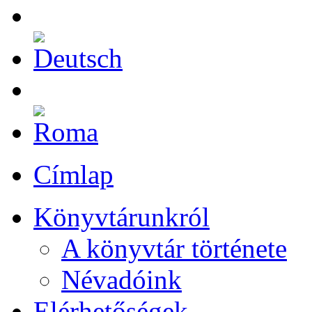
Címlap
Könyvtárunkról
A könyvtár története
Névadóink
Elérhetőségek