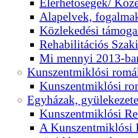
Elérhetőségek/ Köz
Alapelvek, fogalma
Közlekedési támogat
Rehabilitációs Szak
Mi mennyi 2013-ba
Kunszentmiklósi romá
Kunszentmiklósi r
Egyházak, gyülekezet
Kunszentmiklósi R
A Kunszentmiklósi 