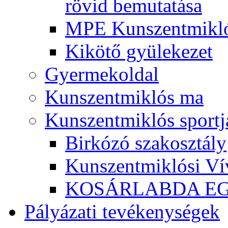
rövid bemutatása
MPE Kunszentmikló
Kikötő gyülekezet
Gyermekoldal
Kunszentmiklós ma
Kunszentmiklós sportj
Birkózó szakosztály
Kunszentmiklósi Ví
KOSÁRLABDA E
Pályázati tevékenységek