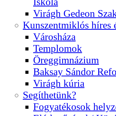
Iskola
Virágh Gedeon Szak
Kunszentmiklós híres 
Városháza
Templomok
Öreggimnázium
Baksay Sándor Ref
Virágh kúria
Segíthetünk?
Fogyatékosok helyz