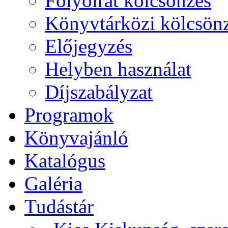
Folyóirat kölcsönzés
Könyvtárközi kölcsön
Előjegyzés
Helyben használat
Díjszabályzat
Programok
Könyvajánló
Katalógus
Galéria
Tudástár