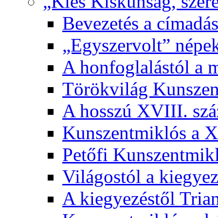
„Kies Kiskunság, szere
Bevezetés a címadás
„Egyszervolt” népek
A honfoglalástól a 
Törökvilág Kunsze
A hosszú XVIII. sz
Kunszentmiklós a XI
Petőfi Kunszentmik
Világostól a kiegyez
A kiegyezéstől Tria