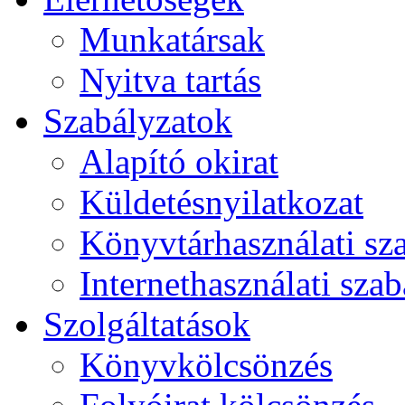
Munkatársak
Nyitva tartás
Szabályzatok
Alapító okirat
Küldetésnyilatkozat
Könyvtárhasználati sz
Internethasználati szab
Szolgáltatások
Könyvkölcsönzés