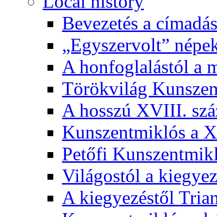
Local history
Bevezetés a címadás
„Egyszervolt” népek
A honfoglalástól a 
Törökvilág Kunsze
A hosszú XVIII. sz
Kunszentmiklós a XI
Petőfi Kunszentmik
Világostól a kiegyez
A kiegyezéstől Tria