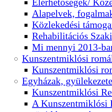
Elérhetőségek/ Köz
Alapelvek, fogalma
Közlekedési támogat
Rehabilitációs Szak
Mi mennyi 2013-ba
Kunszentmiklósi romá
Kunszentmiklósi r
Egyházak, gyülekezet
Kunszentmiklósi R
A Kunszentmiklósi 