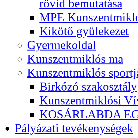
rövid bemutatása
MPE Kunszentmikló
Kikötő gyülekezet
Gyermekoldal
Kunszentmiklós ma
Kunszentmiklós sportj
Birkózó szakosztály
Kunszentmiklósi Ví
KOSÁRLABDA E
Pályázati tevékenységek