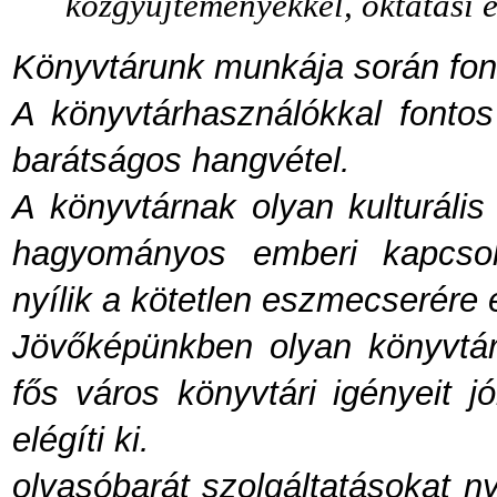
közgyűjteményekkel, oktatási 
Könyvtárunk munkája során font
A könyvtárhasználókkal fontos
barátságos hangvétel.
A könyvtárnak olyan kulturális
hagyományos emberi kapcsol
nyílik a kötetlen eszmecserére
Jövőképünkben olyan könyvtár
fős város könyvtári igényeit jó
elégíti ki.
olvasóbarát szolgáltatásokat ny