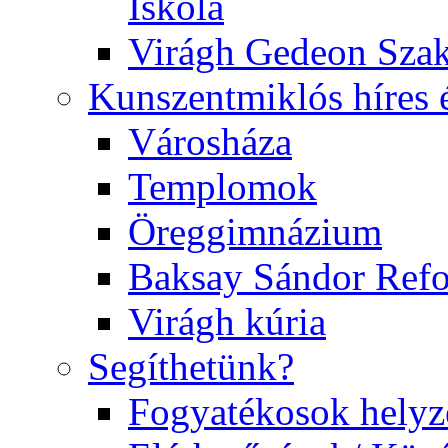
Iskola
Virágh Gedeon Szak
Kunszentmiklós híres 
Városháza
Templomok
Öreggimnázium
Baksay Sándor Ref
Virágh kúria
Segíthetünk?
Fogyatékosok helyz