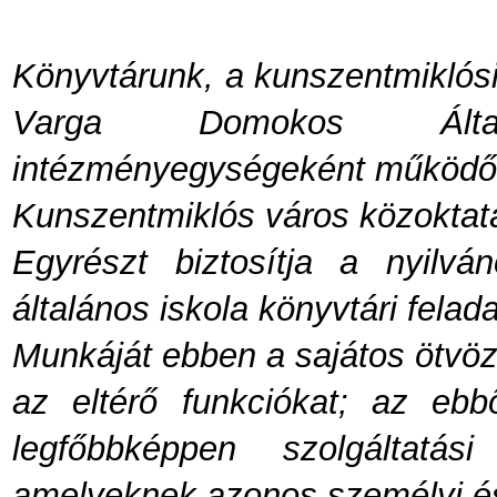
Könyvtárunk, a kunszentmiklósi
Varga Domokos Által
intézményegységeként működő k
Kunszentmiklós város közoktatá
Egyrészt biztosítja a nyilvá
általános iskola könyvtári felad
Munkáját ebben a sajátos ötvöz
az eltérő funkciókat; az ebbő
legfőbbképpen szolgáltatás
amelyeknek azonos személyi és t