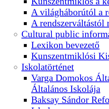
Kunszentmiklós a ké
A világháborútól a r
A rendszerváltástól 
Cultural public inform
Lexikon bevezető
Kunszentmiklósi Ki
Iskolatörténet
Varga Domokos Ált
Általános Iskolája
Baksay Sándor Refo