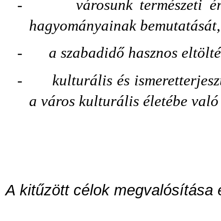
-
városunk természeti ér
hagyományainak bemutatását, 
-
a szabadidő hasznos eltölté
-
kulturális és ismeretterjes
a város kulturális életébe val
A kitűzött célok megvalósítása