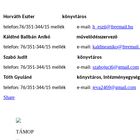
Horváth Eszter könyvtáros
h_eszti@freemail.hu
telefon:76/351-344/15 mellék e-mail:
Káldiné Balibán Anikó művelődésszervező
kaldineaniko@freemail
telefon: 76/351-344/15 mellék e-mail:
Szabó Judit könyvtáros
szabojuci6@gmail.com
telefon: 76/351-344/15 mellék e-mail:
Tóth Gyuláné könyvtáros, intézményegység-v
jeva2469@gmail.com
telefon: 76/351-344/15 mellék e-mail:
Share
TÁMOP