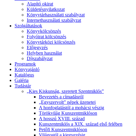
Alapító okirat
Küldetésnyilatkozat
Könyvtárhasználati szabályzat
Internethasználati szabályzat
Szolgáltatások
Könyvkölcsönzés
Folyóirat kölcsönzés
Könyvtárközi kölcsönzés
Előjegyzés
Helyben használat
Díjszabályzat
Programok
Könyvajánló
Katalógus
Galéria
Tudástár
„Kies Kiskunság, szeretett Szentmiklós”
Bevezetés a címadásról
„Egyszervolt” népek üzenetei
A honfoglalástól a mohácsi vészig
Törökvilág Kunszentmiklóson
A hosszú XVIII. század
Kunszentmiklós a XIX. század első felében
Petőfi Kunszentmiklóson
Világostól a kiegyezésig