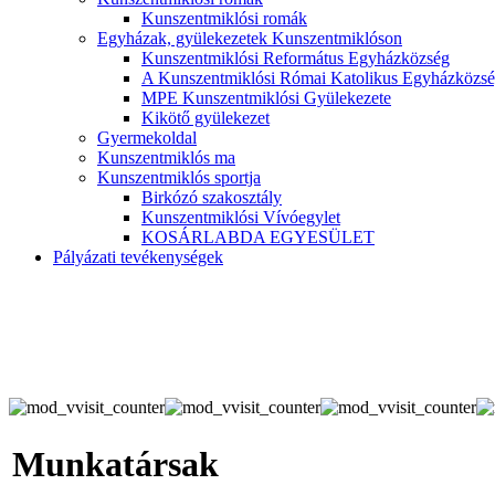
Kunszentmiklósi romák
Egyházak, gyülekezetek Kunszentmiklóson
Kunszentmiklósi Református Egyházközség
A Kunszentmiklósi Római Katolikus Egyházközsé
MPE Kunszentmiklósi Gyülekezete
Kikötő gyülekezet
Gyermekoldal
Kunszentmiklós ma
Kunszentmiklós sportja
Birkózó szakosztály
Kunszentmiklósi Vívóegylet
KOSÁRLABDA EGYESÜLET
Pályázati tevékenységek
Munkatársak