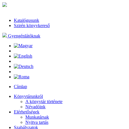
Katalógusunk
Szirén könyvkereső
Gyengénlátóknak
Címlap
Könyvtárunkról
A könyvtár története
Névadóink
Elérhetőségek
Munkatársak
Nyitva tartás
Szabályzatok