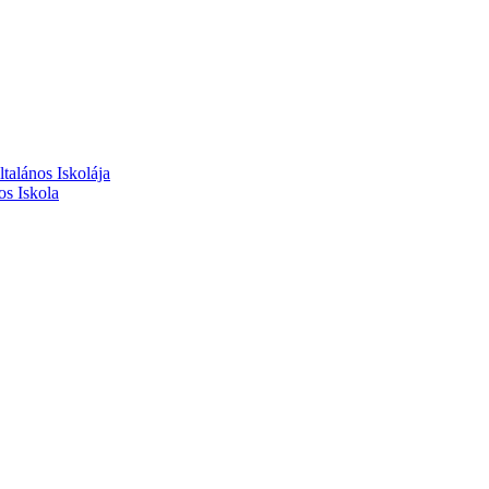
alános Iskolája
s Iskola