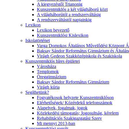
A kiegyezéstől Trianonig
Kunszentmiklós a két világháború közt
A világháborútól a rendszerváltásig
A rendszerváltástól napjainkig
Lexikon
Lexikon bevezető
Kunszentmiklósi Kislexikon
Iskolatörténet
Varga Domokos Általános Művelődési Központ Ált
Baksay Sándor Református Gimnázium és Általáno
Virágh Gedeon Szakközépiskola és Szakiskola
Kunszentmiklós híres épületei
Városháza
Templomok
Öreggimnázium
Baksay Sándor Református Gimnázium
Virágh kúria
Segíthetünk?
Fogyatékosok helyzete Kunszentmiklóson
Elérhetőségek/ Közérdekű telefonszámok
Alapelvek, fogalmak, jogok
Közlekedési támogatás; Jogosultság, kérelem
Rehabilitációs Szakigazgatási Szerv
Mi mennyi 2013-ban
Kunszentmiklósi romák