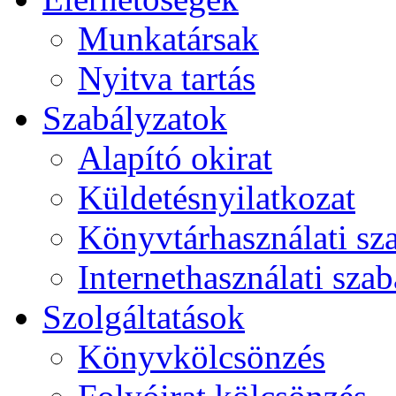
Munkatársak
Nyitva tartás
Szabályzatok
Alapító okirat
Küldetésnyilatkozat
Könyvtárhasználati sz
Internethasználati szab
Szolgáltatások
Könyvkölcsönzés