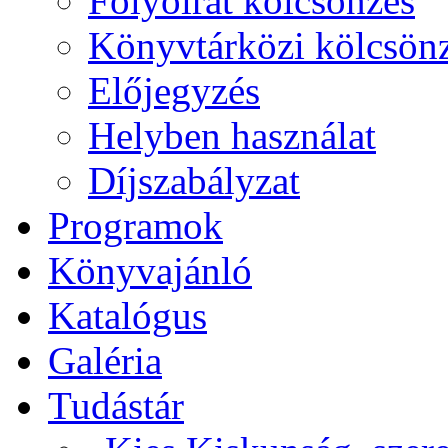
Folyóirat kölcsönzés
Könyvtárközi kölcsön
Előjegyzés
Helyben használat
Díjszabályzat
Programok
Könyvajánló
Katalógus
Galéria
Tudástár