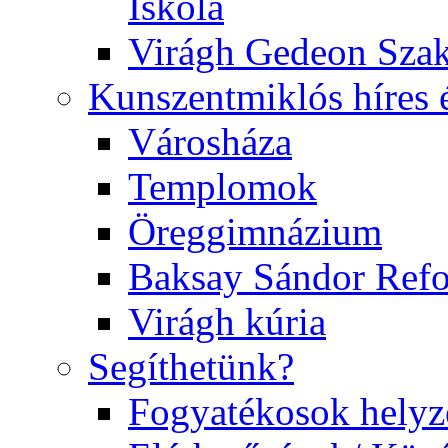
Iskola
Virágh Gedeon Szak
Kunszentmiklós híres 
Városháza
Templomok
Öreggimnázium
Baksay Sándor Ref
Virágh kúria
Segíthetünk?
Fogyatékosok helyz