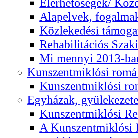
Elérhetőségek/ Köz
Alapelvek, fogalma
Közlekedési támogat
Rehabilitációs Szak
Mi mennyi 2013-ba
Kunszentmiklósi romá
Kunszentmiklósi r
Egyházak, gyülekezet
Kunszentmiklósi R
A Kunszentmiklósi 