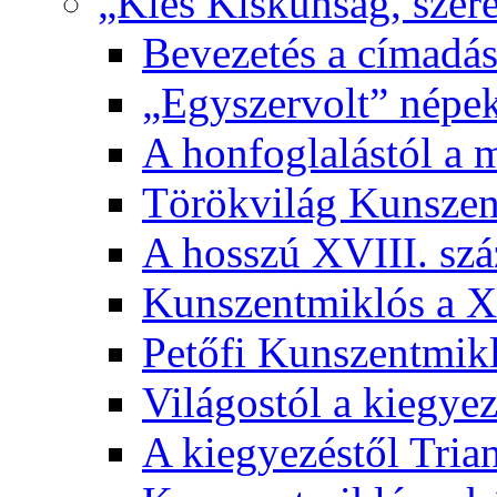
„Kies Kiskunság, szere
Bevezetés a címadás
„Egyszervolt” népek
A honfoglalástól a 
Törökvilág Kunsze
A hosszú XVIII. sz
Kunszentmiklós a XI
Petőfi Kunszentmik
Világostól a kiegyez
A kiegyezéstől Tria