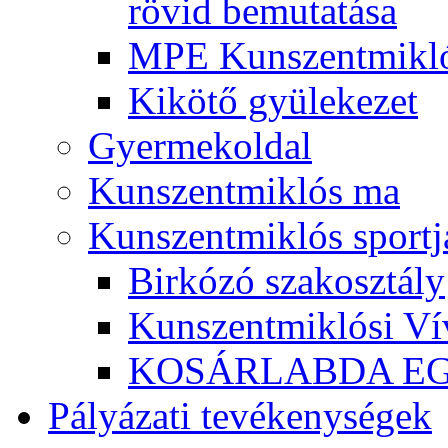
rövid bemutatása
MPE Kunszentmikló
Kikötő gyülekezet
Gyermekoldal
Kunszentmiklós ma
Kunszentmiklós sportj
Birkózó szakosztály
Kunszentmiklósi Ví
KOSÁRLABDA E
Pályázati tevékenységek