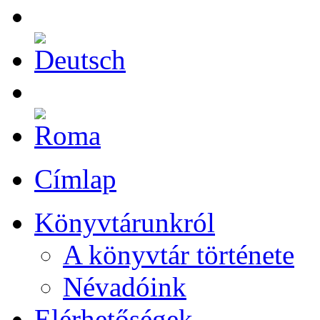
Címlap
Könyvtárunkról
A könyvtár története
Névadóink
Elérhetőségek