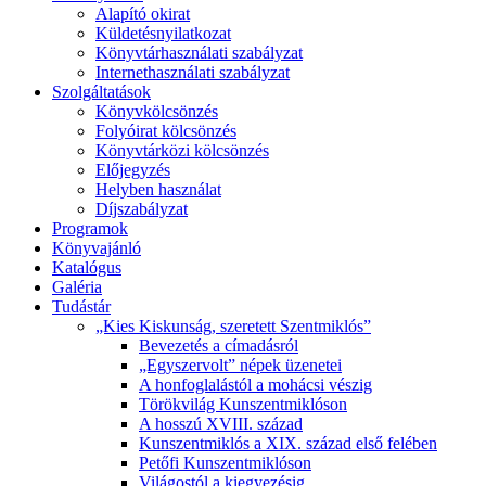
Alapító okirat
Küldetésnyilatkozat
Könyvtárhasználati szabályzat
Internethasználati szabályzat
Szolgáltatások
Könyvkölcsönzés
Folyóirat kölcsönzés
Könyvtárközi kölcsönzés
Előjegyzés
Helyben használat
Díjszabályzat
Programok
Könyvajánló
Katalógus
Galéria
Tudástár
„Kies Kiskunság, szeretett Szentmiklós”
Bevezetés a címadásról
„Egyszervolt” népek üzenetei
A honfoglalástól a mohácsi vészig
Törökvilág Kunszentmiklóson
A hosszú XVIII. század
Kunszentmiklós a XIX. század első felében
Petőfi Kunszentmiklóson
Világostól a kiegyezésig