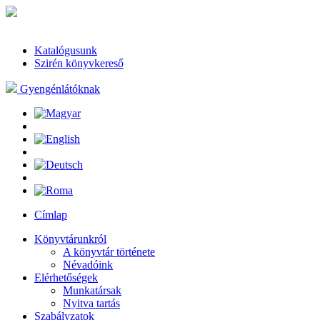
Katalógusunk
Szirén könyvkereső
Gyengénlátóknak
Címlap
Könyvtárunkról
A könyvtár története
Névadóink
Elérhetőségek
Munkatársak
Nyitva tartás
Szabályzatok