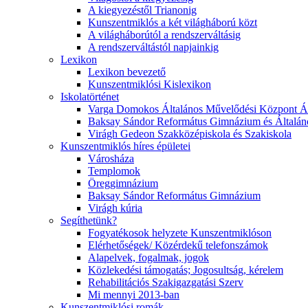
A kiegyezéstől Trianonig
Kunszentmiklós a két világháború közt
A világháborútól a rendszerváltásig
A rendszerváltástól napjainkig
Lexikon
Lexikon bevezető
Kunszentmiklósi Kislexikon
Iskolatörténet
Varga Domokos Általános Művelődési Központ Ált
Baksay Sándor Református Gimnázium és Általáno
Virágh Gedeon Szakközépiskola és Szakiskola
Kunszentmiklós híres épületei
Városháza
Templomok
Öreggimnázium
Baksay Sándor Református Gimnázium
Virágh kúria
Segíthetünk?
Fogyatékosok helyzete Kunszentmiklóson
Elérhetőségek/ Közérdekű telefonszámok
Alapelvek, fogalmak, jogok
Közlekedési támogatás; Jogosultság, kérelem
Rehabilitációs Szakigazgatási Szerv
Mi mennyi 2013-ban
Kunszentmiklósi romák