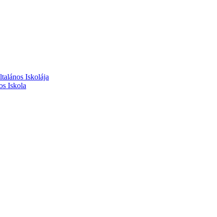
alános Iskolája
s Iskola