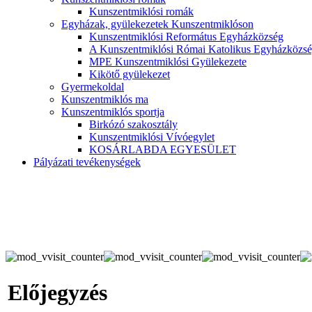
Kunszentmiklósi romák
Egyházak, gyülekezetek Kunszentmiklóson
Kunszentmiklósi Református Egyházközség
A Kunszentmiklósi Római Katolikus Egyházközsé
MPE Kunszentmiklósi Gyülekezete
Kikötő gyülekezet
Gyermekoldal
Kunszentmiklós ma
Kunszentmiklós sportja
Birkózó szakosztály
Kunszentmiklósi Vívóegylet
KOSÁRLABDA EGYESÜLET
Pályázati tevékenységek
Előjegyzés