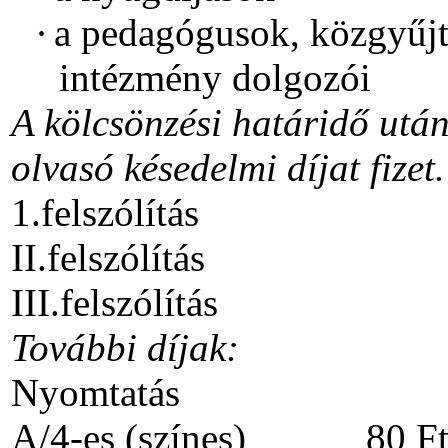
·
a pedagógusok, közgyűjt
intézmény dolgozói
A kölcsönzési határidő utá
olvasó késedelmi díjat fizet.
1.felszólítás 1
II.felszólítás 3
III.felszólítás 4
További díjak:
Nyomtatás A/
A/4-es (színes) 80 Ft/