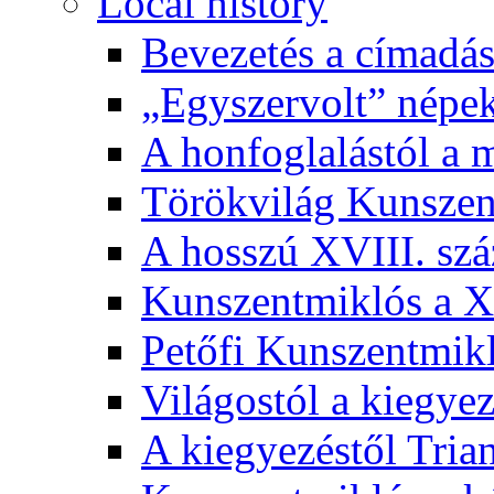
Local history
Bevezetés a címadás
„Egyszervolt” népek
A honfoglalástól a 
Törökvilág Kunsze
A hosszú XVIII. sz
Kunszentmiklós a XI
Petőfi Kunszentmik
Világostól a kiegyez
A kiegyezéstől Tria