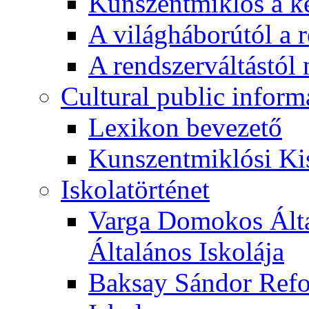
Kunszentmiklós a ké
A világháborútól a r
A rendszerváltástól 
Cultural public inform
Lexikon bevezető
Kunszentmiklósi Ki
Iskolatörténet
Varga Domokos Ált
Általános Iskolája
Baksay Sándor Refo