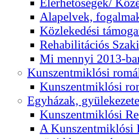
Elérhetőségek/ Köz
Alapelvek, fogalma
Közlekedési támogat
Rehabilitációs Szak
Mi mennyi 2013-ba
Kunszentmiklósi romá
Kunszentmiklósi r
Egyházak, gyülekezet
Kunszentmiklósi R
A Kunszentmiklósi 