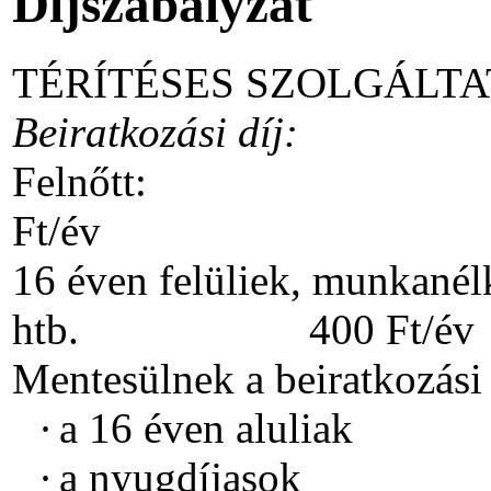
Díjszabályzat
TÉRÍTÉSES SZOLGÁLT
Beiratkozási díj:
Felnő
Ft/év
16 éven felüliek, munkané
htb. 400 Ft/év
Mentesülnek a beiratkozási d
·
a 16 éven aluliak
·
a nyugdíjasok