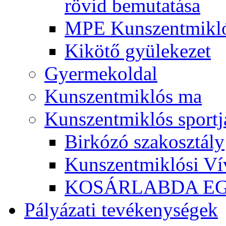
rövid bemutatása
MPE Kunszentmikló
Kikötő gyülekezet
Gyermekoldal
Kunszentmiklós ma
Kunszentmiklós sportj
Birkózó szakosztály
Kunszentmiklósi Ví
KOSÁRLABDA E
Pályázati tevékenységek