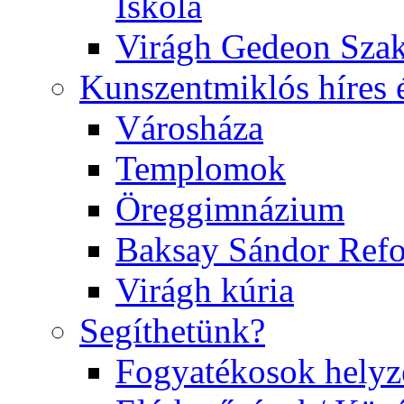
Iskola
Virágh Gedeon Szak
Kunszentmiklós híres 
Városháza
Templomok
Öreggimnázium
Baksay Sándor Ref
Virágh kúria
Segíthetünk?
Fogyatékosok helyz