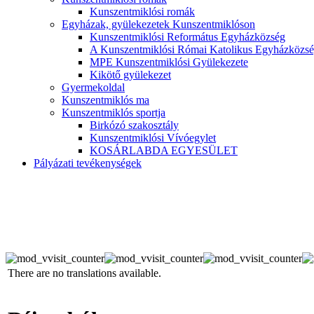
Kunszentmiklósi romák
Egyházak, gyülekezetek Kunszentmiklóson
Kunszentmiklósi Református Egyházközség
A Kunszentmiklósi Római Katolikus Egyházközsé
MPE Kunszentmiklósi Gyülekezete
Kikötő gyülekezet
Gyermekoldal
Kunszentmiklós ma
Kunszentmiklós sportja
Birkózó szakosztály
Kunszentmiklósi Vívóegylet
KOSÁRLABDA EGYESÜLET
Pályázati tevékenységek
There are no translations available.