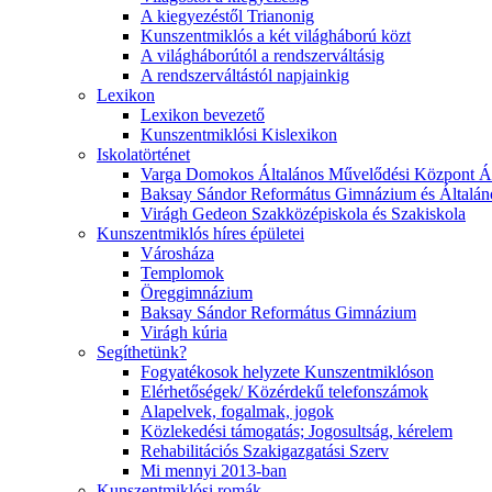
A kiegyezéstől Trianonig
Kunszentmiklós a két világháború közt
A világháborútól a rendszerváltásig
A rendszerváltástól napjainkig
Lexikon
Lexikon bevezető
Kunszentmiklósi Kislexikon
Iskolatörténet
Varga Domokos Általános Művelődési Központ Ált
Baksay Sándor Református Gimnázium és Általáno
Virágh Gedeon Szakközépiskola és Szakiskola
Kunszentmiklós híres épületei
Városháza
Templomok
Öreggimnázium
Baksay Sándor Református Gimnázium
Virágh kúria
Segíthetünk?
Fogyatékosok helyzete Kunszentmiklóson
Elérhetőségek/ Közérdekű telefonszámok
Alapelvek, fogalmak, jogok
Közlekedési támogatás; Jogosultság, kérelem
Rehabilitációs Szakigazgatási Szerv
Mi mennyi 2013-ban
Kunszentmiklósi romák