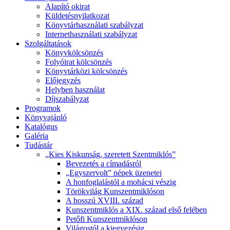
Alapító okirat
Küldetésnyilatkozat
Könyvtárhasználati szabályzat
Internethasználati szabályzat
Szolgáltatások
Könyvkölcsönzés
Folyóirat kölcsönzés
Könyvtárközi kölcsönzés
Előjegyzés
Helyben használat
Díjszabályzat
Programok
Könyvajánló
Katalógus
Galéria
Tudástár
„Kies Kiskunság, szeretett Szentmiklós”
Bevezetés a címadásról
„Egyszervolt” népek üzenetei
A honfoglalástól a mohácsi vészig
Törökvilág Kunszentmiklóson
A hosszú XVIII. század
Kunszentmiklós a XIX. század első felében
Petőfi Kunszentmiklóson
Világostól a kiegyezésig