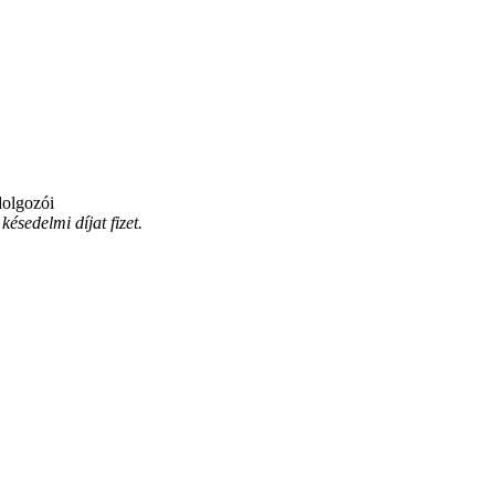
dolgozói
ésedelmi díjat fizet.