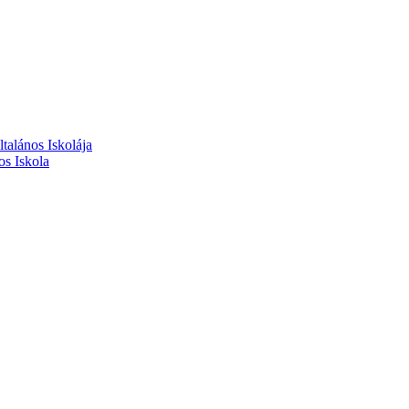
alános Iskolája
s Iskola