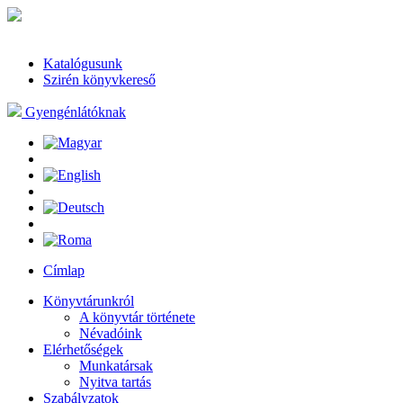
Katalógusunk
Szirén könyvkereső
Gyengénlátóknak
Címlap
Könyvtárunkról
A könyvtár története
Névadóink
Elérhetőségek
Munkatársak
Nyitva tartás
Szabályzatok