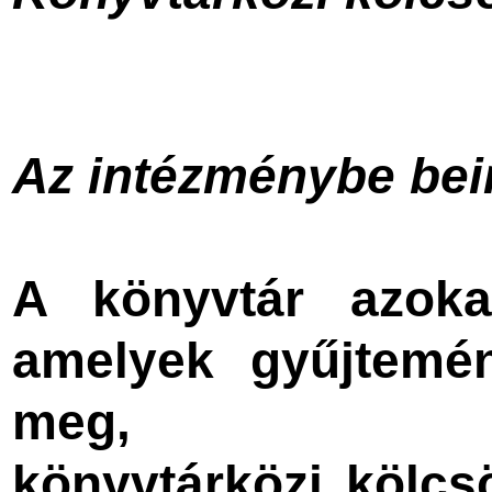
Az intézménybe beir
A könyvtár azok
amelyek gyűjtemé
meg,
könyvtárközi kölcs