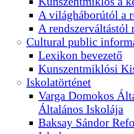
Kunszentmiklós a ké
A világháborútól a r
A rendszerváltástól 
Cultural public inform
Lexikon bevezető
Kunszentmiklósi Ki
Iskolatörténet
Varga Domokos Ált
Általános Iskolája
Baksay Sándor Refo