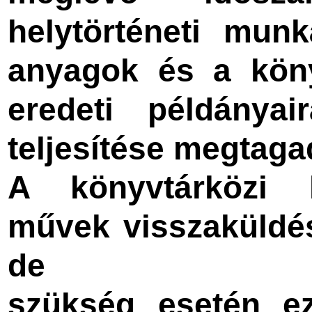
helytörténeti mun
anyagok és a könyv
eredeti példánya
teljesítése megtaga
A könyvtárközi k
művek visszaküldési
de
szükség esetén e