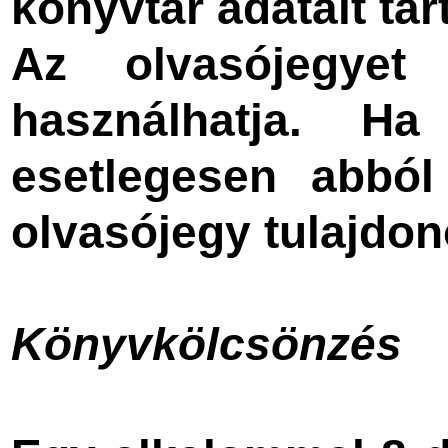
könyvtár adatait tar
Az olvasójegyet
használhatja. H
esetlegesen abból
olvasójegy tulajdono
Könyvkölcsönzés