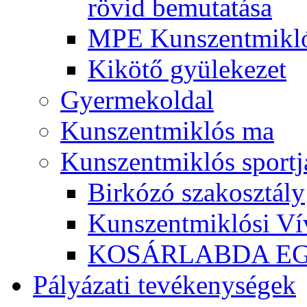
rövid bemutatása
MPE Kunszentmikló
Kikötő gyülekezet
Gyermekoldal
Kunszentmiklós ma
Kunszentmiklós sportj
Birkózó szakosztály
Kunszentmiklósi Ví
KOSÁRLABDA E
Pályázati tevékenységek