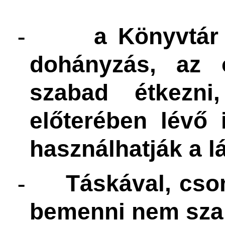
a Könyvtár 
-
dohányzás, az 
szabad étkezni
előterében lévő 
használhatják a l
Táskával, cso
-
bemenni nem sza