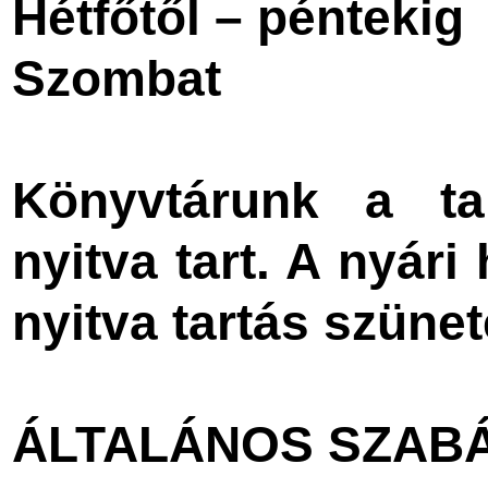
Hétfőtől – péntekig
Szombat
Könyvtárunk a ta
nyitva tart. A nyár
nyitva tartás szünet
ÁLTALÁNOS SZAB