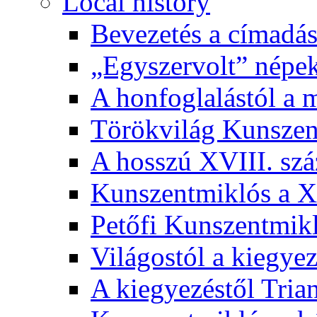
Local history
Bevezetés a címadás
„Egyszervolt” népek
A honfoglalástól a 
Törökvilág Kunsze
A hosszú XVIII. sz
Kunszentmiklós a XI
Petőfi Kunszentmik
Világostól a kiegyez
A kiegyezéstől Tria