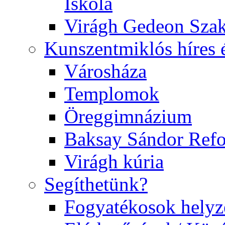
Iskola
Virágh Gedeon Szak
Kunszentmiklós híres 
Városháza
Templomok
Öreggimnázium
Baksay Sándor Ref
Virágh kúria
Segíthetünk?
Fogyatékosok helyz