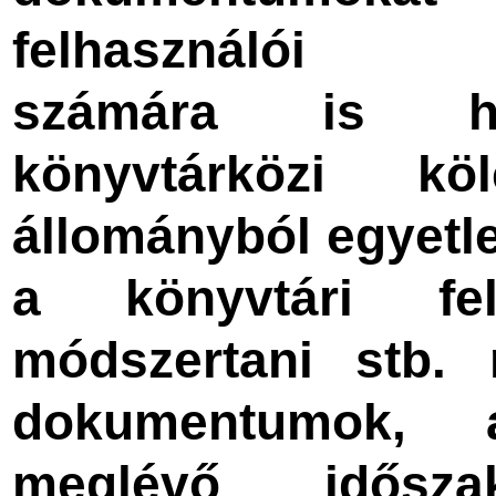
felhasználói
számára is hoz
könyvtárközi kö
állományból egyetl
a könyvtári feld
módszertani stb.
dokumentumok, 
meglévő idősz