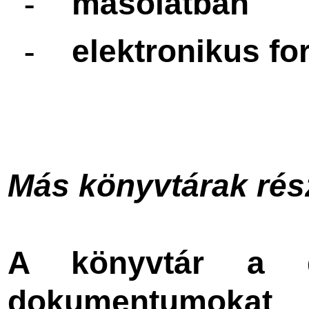
másolatban
-
elektronikus f
-
Más könyvtárak rés
A könyvtár a gy
dokumentumoka