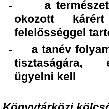
a természet
-
okozott káré
felelősséggel tart
a tanév folya
-
tisztaságára, 
ügyelni kell
Könyvtárközi kölcs