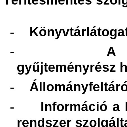
Könyvtárlátoga
-
A k
-
gyűjteményrész h
Állományfeltár
-
Információ a 
-
rendszer szolgált