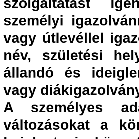
szolgáltatást i
személyi igazolván
vagy útlevéllel igaz
név, születési he
állandó és ideigl
vagy diákigazolván
A személyes ada
változásokat a kö