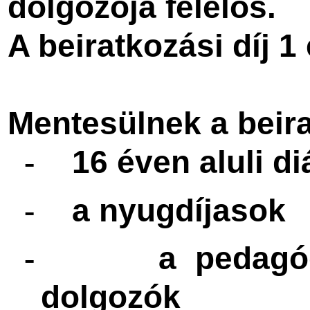
dolgozója felelős.
A beiratkozási díj 1
Mentesülnek a beirat
16 éven aluli d
-
a nyugdíjasok
-
a pedagó
-
dolgozók