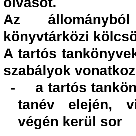
olvasót.
Az állománybó
könyvtárközi kölcsö
A tartós tankönyvek
szabályok vonatkoz
a tartós tankö
-
tanév elején, 
végén kerül sor