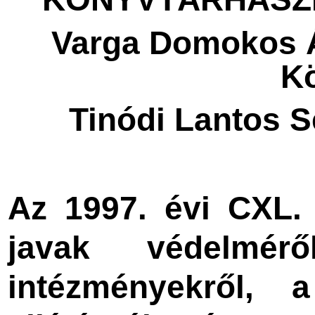
Varga Domokos Á
K
Tinódi Lantos 
Az 1997. évi CXL.
javak védelmé
intézményekről, 