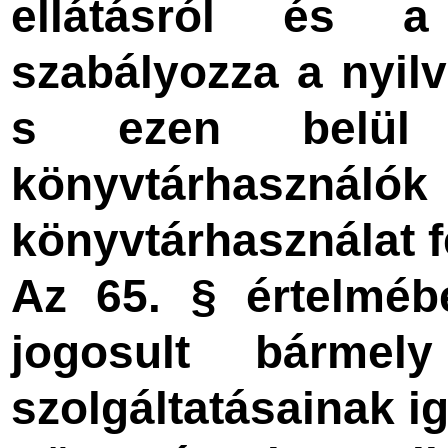
ellátásról és a
szabályozza a nyilv
s ezen belül
könyvtárhasz
könyvtárhasználat fel
Az 65. § értelméb
jogosult bármel
szolgáltatásainak i