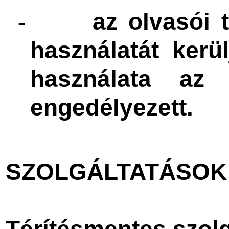
az olvasói 
-
használatát kerü
használata az 
engedélyezett.
SZOLGÁLTATÁSOK
Térítésmentes szolg