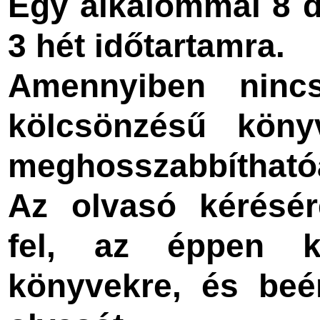
Egy alkalommal 8 
3 hét időtartamra.
Amennyiben nincs
kölcsönzésű köny
meghosszabbítható
Az olvasó kérésér
fel, az éppen k
könyvekre, és beér