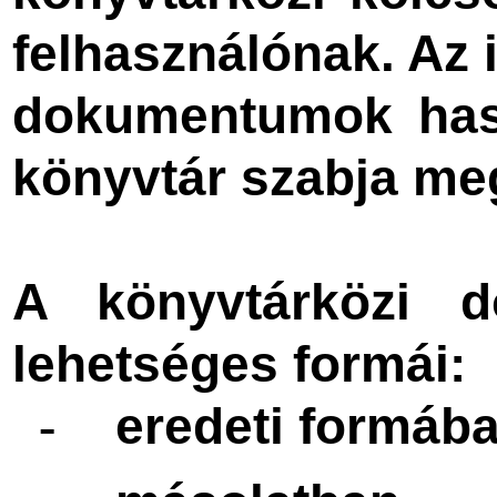
felhasználónak. Az 
dokumentumok haszn
könyvtár szabja me
A könyvtárközi d
lehetséges formái:
eredeti formáb
-