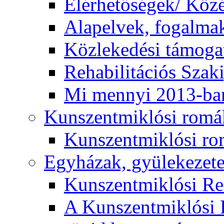
Elérhetőségek/ Köz
Alapelvek, fogalma
Közlekedési támogat
Rehabilitációs Szak
Mi mennyi 2013-ba
Kunszentmiklósi romá
Kunszentmiklósi r
Egyházak, gyülekezet
Kunszentmiklósi R
A Kunszentmiklósi 