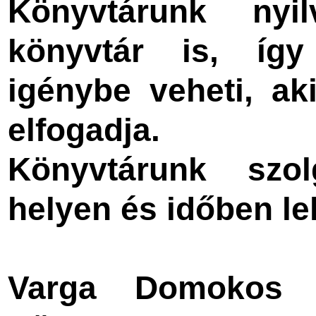
Könyvtárunk nyi
könyvtár is, így 
igénybe veheti, aki
elfogadja.
Könyvtárunk szol
helyen és időben le
Varga Domokos Á