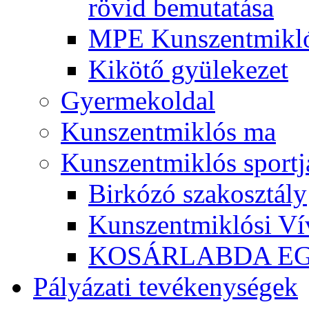
rövid bemutatása
MPE Kunszentmikló
Kikötő gyülekezet
Gyermekoldal
Kunszentmiklós ma
Kunszentmiklós sportj
Birkózó szakosztály
Kunszentmiklósi Ví
KOSÁRLABDA E
Pályázati tevékenységek