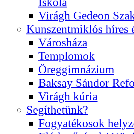
Iskola
Virágh Gedeon Szak
Kunszentmiklós híres 
Városháza
Templomok
Öreggimnázium
Baksay Sándor Ref
Virágh kúria
Segíthetünk?
Fogyatékosok helyz