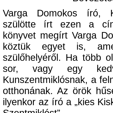
Varga Domokos író, Ku
szülötte írt ezen a c
könyvet megírt Varga Do
köztük egyet is, am
szülőhelyéről. Ha több o
sor, vagy egy kedve
Kunszentmiklósnak, a fel
otthonának. Az örök hűsé
ilyenkor az író a „kies Ki
Szentmiklóst”.