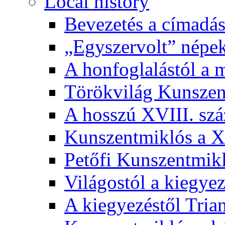
Local history
Bevezetés a címadás
„Egyszervolt” népek
A honfoglalástól a 
Törökvilág Kunsze
A hosszú XVIII. sz
Kunszentmiklós a XI
Petőfi Kunszentmik
Világostól a kiegyez
A kiegyezéstől Tria