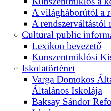
Kunszentmiklós a ké
A világháborútól a r
A rendszerváltástól 
Cultural public inform
Lexikon bevezető
Kunszentmiklósi Ki
Iskolatörténet
Varga Domokos Ált
Általános Iskolája
Baksay Sándor Refo