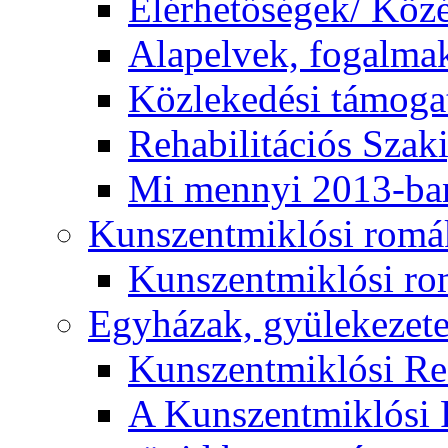
Elérhetőségek/ Köz
Alapelvek, fogalma
Közlekedési támogat
Rehabilitációs Szak
Mi mennyi 2013-ba
Kunszentmiklósi romá
Kunszentmiklósi r
Egyházak, gyülekezet
Kunszentmiklósi R
A Kunszentmiklósi 