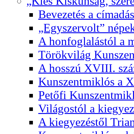
„Kies Kiskunság, szere
Bevezetés a címadás
„Egyszervolt” népek
A honfoglalástól a 
Törökvilág Kunsze
A hosszú XVIII. sz
Kunszentmiklós a XI
Petőfi Kunszentmik
Világostól a kiegyez
A kiegyezéstől Tria