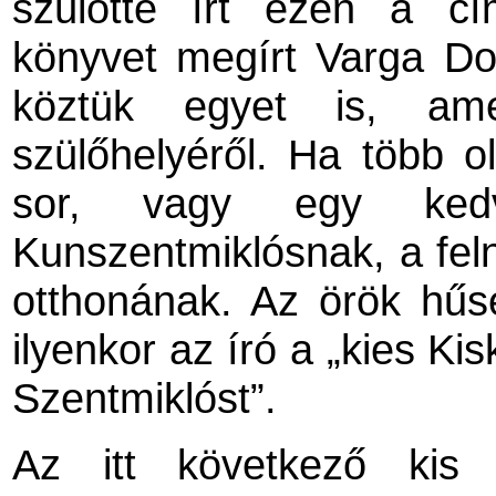
szülötte írt ezen a c
könyvet megírt Varga Do
köztük egyet is, am
szülőhelyéről. Ha több o
sor, vagy egy kedve
Kunszentmiklósnak, a fel
otthonának. Az örök hűsé
ilyenkor az író a „kies Ki
Szentmiklóst”.
Az itt következő kis 