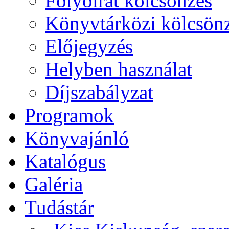
Folyóirat kölcsönzés
Könyvtárközi kölcsön
Előjegyzés
Helyben használat
Díjszabályzat
Programok
Könyvajánló
Katalógus
Galéria
Tudástár