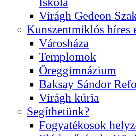
Iskola
Virágh Gedeon Szak
Kunszentmiklós híres 
Városháza
Templomok
Öreggimnázium
Baksay Sándor Ref
Virágh kúria
Segíthetünk?
Fogyatékosok helyz