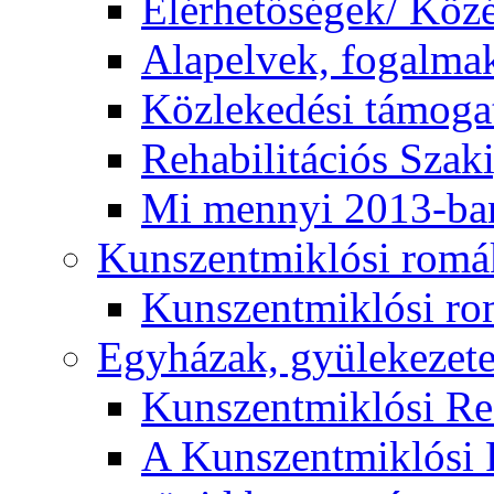
Elérhetőségek/ Köz
Alapelvek, fogalma
Közlekedési támogat
Rehabilitációs Szak
Mi mennyi 2013-ba
Kunszentmiklósi romá
Kunszentmiklósi r
Egyházak, gyülekezet
Kunszentmiklósi R
A Kunszentmiklósi 