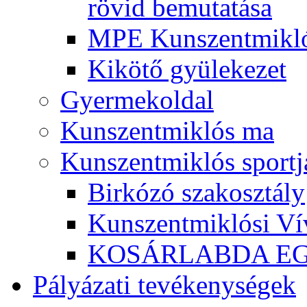
rövid bemutatása
MPE Kunszentmikló
Kikötő gyülekezet
Gyermekoldal
Kunszentmiklós ma
Kunszentmiklós sportj
Birkózó szakosztály
Kunszentmiklósi Ví
KOSÁRLABDA E
Pályázati tevékenységek