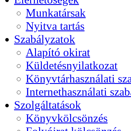
Munkatársak
Nyitva tartás
Szabályzatok
Alapító okirat
Küldetésnyilatkozat
Könyvtárhasználati sz
Internethasználati szab
Szolgáltatások
Könyvkölcsönzés