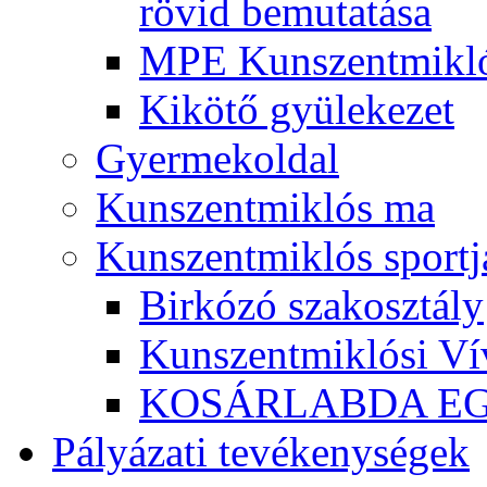
rövid bemutatása
MPE Kunszentmikló
Kikötő gyülekezet
Gyermekoldal
Kunszentmiklós ma
Kunszentmiklós sportj
Birkózó szakosztály
Kunszentmiklósi Ví
KOSÁRLABDA E
Pályázati tevékenységek