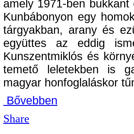
amely 1971-ben bukkant 
Kunbábonyon egy homokb
tárgyakban, arany és ez
együttes az eddig isme
Kunszentmiklós és környé
temető leletekben is 
magyar honfoglaláskor tű
Bővebben
Share