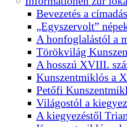
Informationen zur lok
Bevezetés a címadás
„Egyszervolt” népek
A honfoglalástól a 
Törökvilág Kunsze
A hosszú XVIII. sz
Kunszentmiklós a XI
Petőfi Kunszentmik
Világostól a kiegyez
A kiegyezéstől Tria