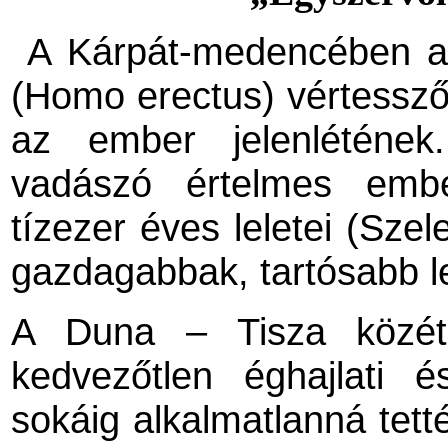
A Kárpát-medencében a
(Homo erectus) vértesszől
az ember jelenlétének
vadászó értelmes emb
tízezer éves leletei (Szel
gazdagabbak, tartósabb l
A Duna – Tisza közét
kedvezőtlen éghajlati és
sokáig alkalmatlanná tett