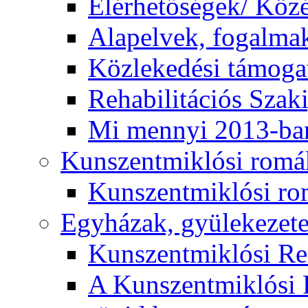
Elérhetőségek/ Köz
Alapelvek, fogalma
Közlekedési támogat
Rehabilitációs Szak
Mi mennyi 2013-ba
Kunszentmiklósi romá
Kunszentmiklósi r
Egyházak, gyülekezet
Kunszentmiklósi R
A Kunszentmiklósi 