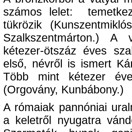
számos lelet: temetkez
tükrözik (Kunszentmikló
Szalkszentmárton.) A 
kétezer-ötszáz éves sza
első, névről is ismert K
Több mint kétezer éve
(Orgovány, Kunbábony.)
A rómaiak pannóniai ura
a keletről nyugatra vánd