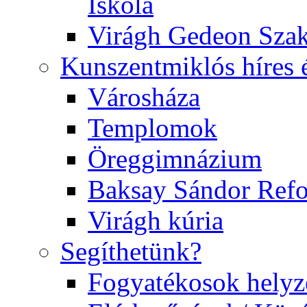
Iskola
Virágh Gedeon Szak
Kunszentmiklós híres 
Városháza
Templomok
Öreggimnázium
Baksay Sándor Ref
Virágh kúria
Segíthetünk?
Fogyatékosok helyz