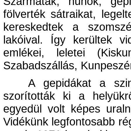
Szarmaták, hunok, gep
fölverték sátraikat, legel
kereskedtek a szomszé
lakóival. Így kerültek 
emlékei, leletei (Kisk
Szabadszállás, Kunpeszér
A gepidákat a szinté
szorították ki a helyük
egyedül volt képes ural
Vidékünk legfontosabb régé