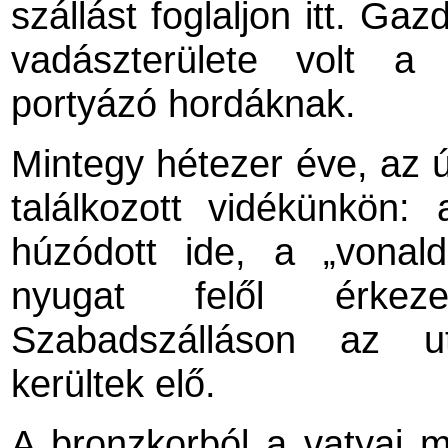
szállást foglaljon itt. Gaz
vadászterülete volt a 
portyázó hordáknak.
Mintegy hétezer éve, az ú
találkozott vidékünkön: 
húzódott ide, a „vonal
nyugat felől érkeze
Szabadszálláson az ut
kerültek elő.
A bronzkorból a vatyai m