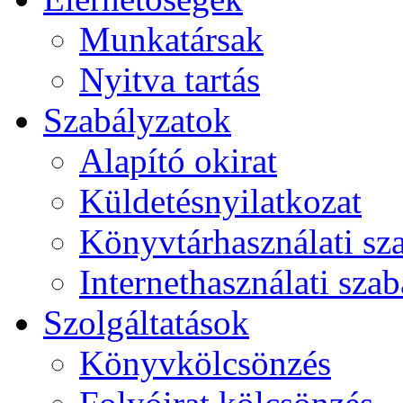
Munkatársak
Nyitva tartás
Szabályzatok
Alapító okirat
Küldetésnyilatkozat
Könyvtárhasználati sz
Internethasználati szab
Szolgáltatások
Könyvkölcsönzés