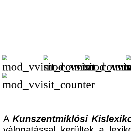
A
Kunszentmiklósi Kislexik
válogatással kerültek a lexik