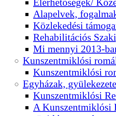
Elérhetőségek/ Köz
Alapelvek, fogalma
Közlekedési támogat
Rehabilitációs Szak
Mi mennyi 2013-ba
Kunszentmiklósi romá
Kunszentmiklósi r
Egyházak, gyülekezet
Kunszentmiklósi R
A Kunszentmiklósi 