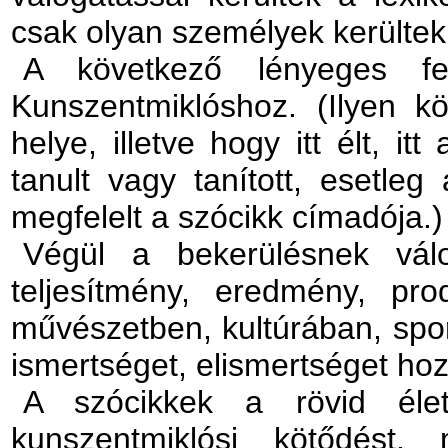
csak olyan személyek kerültek
A következő lényeges fel
Kunszentmiklóshoz. (Ilyen kö
helye, illetve hogy itt élt, itt a
tanult vagy tanított, esetleg
megfelelt a szócikk címadója.)
Végül a bekerülésnek válo
teljesítmény, eredmény, pr
művészetben, kultúrában, spor
ismertséget, elismertséget hozo
A szócikkek a rövid élet
kunszentmiklósi kötődést, 