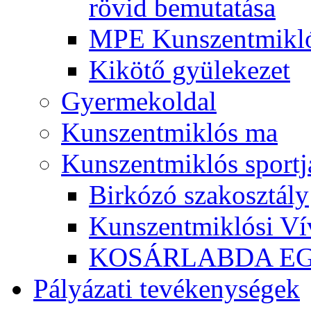
rövid bemutatása
MPE Kunszentmikló
Kikötő gyülekezet
Gyermekoldal
Kunszentmiklós ma
Kunszentmiklós sportj
Birkózó szakosztály
Kunszentmiklósi Ví
KOSÁRLABDA E
Pályázati tevékenységek