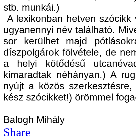
stb. munkái.)
A lexikonban hetven szócikk 
ugyanennyi név található. Mive
sor kerülhet majd pótlások
díszpolgárok fölvétele, de ne
a helyi kötődésű utcanéva
kimaradtak néhányan.) A ruga
nyújt a közös szerkesztésre,
kész szócikket!) örömmel foga
Balogh Mihály
Share