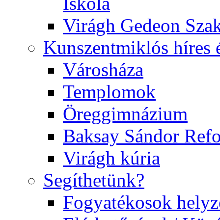
Iskola
Virágh Gedeon Szak
Kunszentmiklós híres 
Városháza
Templomok
Öreggimnázium
Baksay Sándor Ref
Virágh kúria
Segíthetünk?
Fogyatékosok helyz