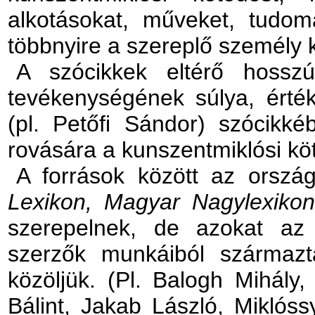
alkotásokat, műveket, tudo
többnyire a szereplő személy k
A szócikkek eltérő hossz
tevékenységének súlya, érté
(pl. Petőfi Sándor) szócikké
rovására a kunszentmiklósi kötő
A források között az ország
Lexikon, Magyar Nagylexikon
szerepelnek, de azokat az 
szerzők munkáiból származt
közöljük. (Pl. Balogh Mihály
Bálint, Jakab László, Miklós