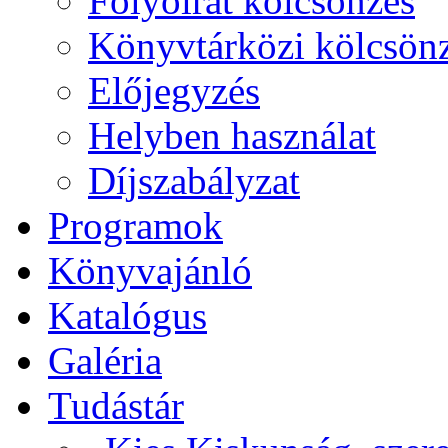
Folyóirat kölcsönzés
Könyvtárközi kölcsön
Előjegyzés
Helyben használat
Díjszabályzat
Programok
Könyvajánló
Katalógus
Galéria
Tudástár