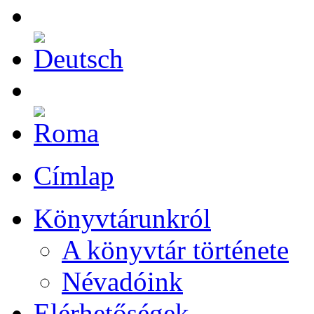
Címlap
Könyvtárunkról
A könyvtár története
Névadóink
Elérhetőségek