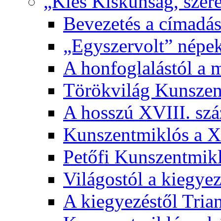
„Kies Kiskunság, szere
Bevezetés a címadás
„Egyszervolt” népek
A honfoglalástól a 
Törökvilág Kunsze
A hosszú XVIII. sz
Kunszentmiklós a XI
Petőfi Kunszentmik
Világostól a kiegyez
A kiegyezéstől Tria