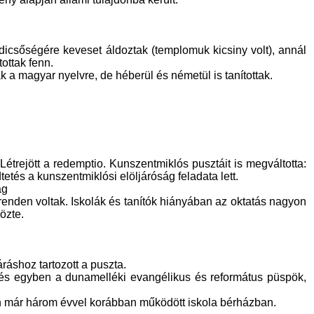
dicsőségére keveset áldoztak (templomuk kicsiny volt), annál
ottak fenn.
k a magyar nyelvre, de héberül és németül is tanítottak.
étrejött a redemptio. Kunszentmiklós pusztáit is megváltotta:
etés a kunszentmiklósi elöljáróság feladata lett.
ág
enden voltak. Iskolák és tanítók hiányában az oktatás nagyon
özte.
ráshoz tartozott a puszta.
- és egyben a dunamelléki evangélikus és református püspök,
n már három évvel korábban működött iskola bérházban.