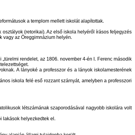
eformátusok a templom mellett iskolát alapítottak.
osztályok (retorikai). Az első iskola helyéről írásos feljegyzés
plak vagy az Öreggimnázium helyén.
ali „türelmi rendelet, az 1806. november 4-én I. Ferenc második
ötelezettséget.
nyoknak. A lányoké a professzor és a lányok iskolamesterének
ános iskola felé eső rozzant szárnyát, amelyben a professzori
katolikusok létszámának szaporodásával nagyobb iskolára volt
i lakások helyezkedtek el.
ény alapján állami tulajdonba került.