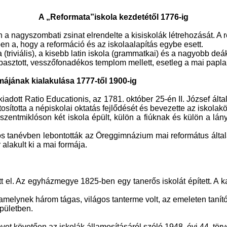
A „Reformata”iskola kezdetétől 1776-ig
 a nagyszombati zsinat elrendelte a kisiskolák létrehozását. A r
 a, hogy a reformáció és az iskolaalapítás egybe esett.
triviális), a kisebb latin iskola (grammatkai) és a nagyobb deák 
 tapasztott, vesszőfonadékos templom mellett, esetleg a mai pa
májának kialakulása 1777-től 1900-ig
iadott Ratio Educationis, az
1781. október 25-én II. József ált
osította a népiskolai oktatás fejlődését és bevezette az iskolak
szentmiklóson két iskola épült, külön a fiúknak és külön a lá
-os tanévben lebontották az Öreggimnázium mai református által
 alakult ki a mai formája.
tt el. Az egyházmegye 1825-ben egy tanerős iskolát épített. A 
melynek három tágas, világos tanterme volt, az emeleten tanító
pületben.
vet követően az iskolák államosításáról szóló 1948. évi 44. törv