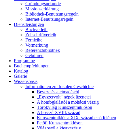
Gründungsurkunde
Missionserklärung
Bibliothek-Benutzungsregeln
Internet-Benutzungsregeln
Dienstleistungen
Buchverleih
Zeitschriftverleih
Fernleihe
Vormerkung
Referenzbibliothek
Gebühren
Programme
Buchempfehlungen
Katalog
Galerie
Wissensbasis
Informationen zur lokalen Geschichte
Bevezetés a címadásról
„Egyszervolt” népek üzenetei
A honfoglalástól a mohácsi vészig
Törökvilág Kunszentmiklóson
A hosszú XVIII. század
Kunszentmiklós a XIX. század első felében
Petőfi Kunszentmiklóson
Világostól a kiegyezésig