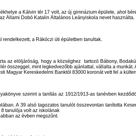
ékhelye a Kálvin tér 17 volt, az új gimnázium épülete, ahol bére
t az Állami Dobó Katalin Általános Leányiskola nevet használta.
al rendelkezett, a Rákóczi úti épületben tanultak.
ozta az elöljáróság, hogy a községhez
tartozó Bábony, Bodakút
llér összeggel, mint legkedvezőbb ajánlattal, vállalta a munkát. 
sti Magyar Kereskedelmi Banktól 83000 koronát vett fel a külterü
yakönyve szerint a tanítás az 1912/1913-as tanévben kezdődö
lában. A 39 alsó tagozatos tanulót összevontan tanította Kese
8 tanulója volt az iskolának
rt abban az évben megszűnt.