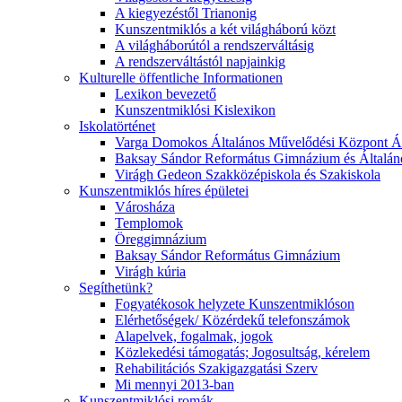
A kiegyezéstől Trianonig
Kunszentmiklós a két világháború közt
A világháborútól a rendszerváltásig
A rendszerváltástól napjainkig
Kulturelle öffentliche Informationen
Lexikon bevezető
Kunszentmiklósi Kislexikon
Iskolatörténet
Varga Domokos Általános Művelődési Központ Ált
Baksay Sándor Református Gimnázium és Általáno
Virágh Gedeon Szakközépiskola és Szakiskola
Kunszentmiklós híres épületei
Városháza
Templomok
Öreggimnázium
Baksay Sándor Református Gimnázium
Virágh kúria
Segíthetünk?
Fogyatékosok helyzete Kunszentmiklóson
Elérhetőségek/ Közérdekű telefonszámok
Alapelvek, fogalmak, jogok
Közlekedési támogatás; Jogosultság, kérelem
Rehabilitációs Szakigazgatási Szerv
Mi mennyi 2013-ban
Kunszentmiklósi romák