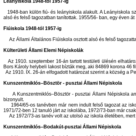
Leányiskola 1948-tól 1957-ig
1948-ban külön fiú- és leányiskola alakult. A Leányiskola sz
alsó és felső tagozatban tanítottak. 1955/56- ban, egy éven á
Fiúiskola 1948-tól 1957-ig
Az Állami Általános Fiúiskola osztott alsó és felső tagozatt
Külterületi Állami Elemi Népiskolák
Az 1910. szeptember 16-án tartott testületi ülésén elhatár
Bors Károly helybeli lakost bízták meg, aki 84869 korona 46 fi
Az 1910. IX. 26-án elfogadott határozat szerint a község a Pe
Kunszentmiklós–Bösztör - pusztai Állami Népiskola
A Kunszentmiklós–Bösztör - pusztai Állami Népiskola an
bizonyult.
1964/65-os tanévben már nem indult felső tagozat az isko
1971/72-ben 12 tanuló járt az iskolába, 1972/73-ban már csak 
Az 1972/73-as tanév volt az utolsó az iskola életében, me
Kunszentmiklós–Bodakút-pusztai Állami Népiskola