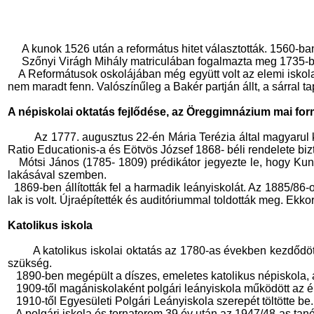
A kunok 1526 után a református hitet választották. 1560-ban
Szőnyi Virágh Mihály matriculában fogalmazta meg 1735-ben
A Reformátusok oskolájában még együtt volt az elemi iskola (
nem maradt fenn. Valószínűleg a Bakér partján állt, a sárral
A népiskolai oktatás fejlődése, az Öreggimnázium mai for
Az 1777. augusztus 22-én Mária Terézia által magyarul k
Ratio Educationis-a és Eötvös József 1868- béli rendelete bizt
Mótsi János (1785- 1809) prédikátor jegyezte le, hogy Kun
lakásával szemben.
1869-ben állították fel a harmadik leányiskolát. Az 1885/86
lak is volt. Újraépítették és auditóriummal toldották meg. Ekkor
Katolikus iskola
A katolikus iskolai oktatás az 1780-as években kezdődö
szükség.
1890-ben megépült a díszes, emeletes katolikus népiskola, a
1909-től magániskolaként polgári leányiskola működött az é
1910-től Egyesületi Polgári Leányiskola szerepét töltötte be.
A polgári iskola és tornaterem 39 év után az 1947/48-as tané