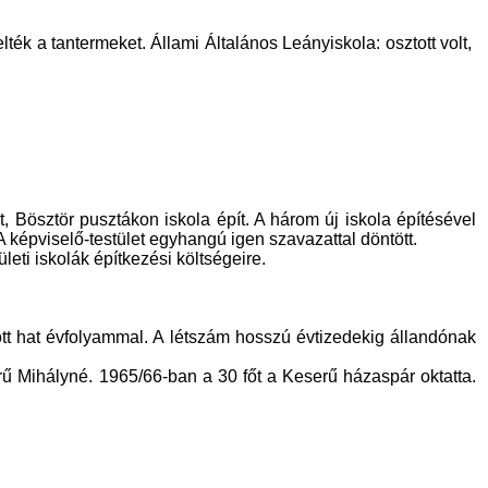
lték a tantermeket. Állami Általános Leányiskola: osztott volt,
, Bösztör pusztákon iskola épít. A három új iskola építésével
A képviselő-testület egyhangú igen szavazattal döntött.
leti iskolák építkezési költségeire.
tt hat évfolyammal. A létszám hosszú évtizedekig állandónak
rű Mihályné. 1965/66-ban a 30 főt a Keserű házaspár oktatta.