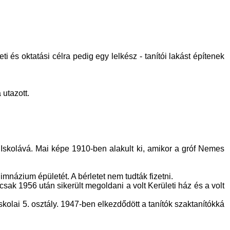
ti és oktatási célra pedig egy lelkész - tanítói lakást építenek
 utazott.
i Iskolává. Mai képe 1910-ben alakult ki, amikor a gróf Nemes
imnázium épületét. A bérletet nem tudták fizetni.
t csak 1956 után sikerült megoldani a volt Kerületi ház és a volt
skolai 5. osztály. 1947-ben elkezdődött a tanítók szaktanítókká