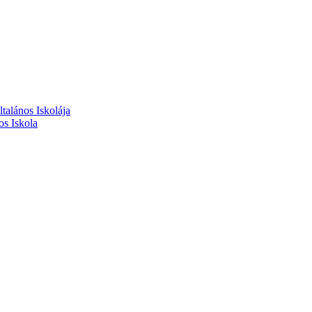
alános Iskolája
s Iskola