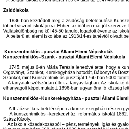
Zsidóiskola
1836-ban kezdődött meg a zsidóság betelepülése Kunszentm
többet viszont iskolájukra. Ebben az időben már jól szervezett 
Valláskülönbség nélkül 45-50 tanulót fogadott évente az iskola
A belterületi elemi iskolába az 1913/14-es tanévtől olvadt be
Kunszentmiklós –pusztai Állami Elemi Népiskolák
Kunszentmiklós–Szank - pusztai Állami Elemi Népiskola
1745. május 6-án Mária Terézia lehetővé tette, hogy a kun
Orgoványt, Szankot, Kerekegyháza hatodát, Bábonyt és Bösztört,
Szankot, mint Kunszentmiklós pusztáját 1760-ban 5000 forintért
A tanyaiak szétszórtan éltek a tanyavilágban. Az iskolaké
elhanyagolt képet mutatott. 1896-ban ugyan önálló község lett
Kunszentmiklós–Kunkerekegyháza - pusztai Állami Elemi
A II. József korabeli térképen a kunkerekegyházi részen gy
A kunszentmiklósi–kerekegyházi református iskolát 1862.
Szász Károly.
Az iskola közadakozásból – pénz, termények, igás és gyal