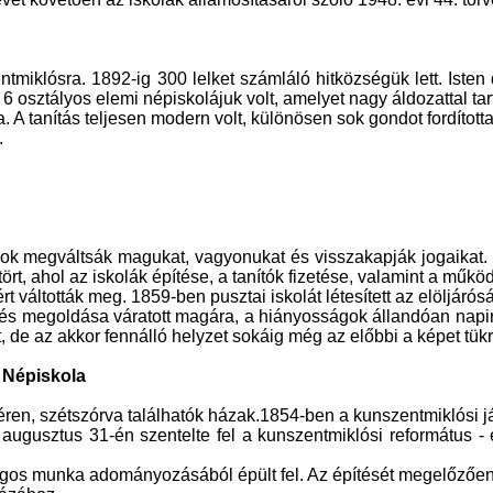
iklósra. 1892-ig 300 lelket számláló hitközségük lett. Isten 
6 osztályos elemi népiskolájuk volt, amelyet nagy áldozattal tart
. A tanítás teljesen modern volt, különösen sok gondot fordította
.
ok megváltsák magukat, vagyonukat és visszakapják jogaikat. L
 ahol az iskolák építése, a tanítók fizetése, valamint a működt
 váltották meg. 1859-ben pusztai iskolát létesített az elöljárós
rdés megoldása váratott magára, a hiányosságok állandóan napir
, de az akkor fennálló helyzet sokáig még az előbbi a képet tükr
 Népiskola
éren, szétszórva találhatók házak.1854-ben a kunszentmiklósi já
 augusztus 31-én szentelte fel a kunszentmiklósi református 
ogos munka adományozásából épült fel. Az építését megelőzőe