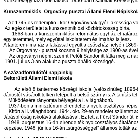
Kunkerekegyháza 668 lakosát 1936-ban csatolták Kerekegyh
Kunszentmiklós–Orgovány-pusztai Állami Elemi Népiskol
Az 1745-ös redemptio - kor Orgoványnak gyér lakossága vol
Az egész területet a kunszentmiklósi közbirtokosság bírta.
1868-ban a kunszentmiklósi református egyház elhatározta, h
egy teremmel, mely egyúttal iskolaterem és imaház is lesz.
A tanterem-imaház a lakással együtt a csőszház helyén 1869-r
Az Orgovány - pusztai kocsma 9 helyisége az 1900-as évek l
Az orgoványi néphit szerint Petőfi Sándor itt látta meg a na
1901. július 3-án alakult a puszta önálló községgé.
A századfordulótól napjainkig
Belterületi Állami Elemi Iskola
Az első 8 tantermes községi iskola (valószínűleg 1896-b
Jánostól vásárolt telken felépült a belső szárny is. A tanítás te
Működésére rányomta bélyegét a I. világháború.
1937-ben a minisztérium elrendelte a nyolc osztályos népisk
Kitört a II. világháború. 1944. okt. 29-én rendelet született
Járásbíróság iskolává alakításával. Ez lett a Fürst Sándor úti is
1948. augusztus 16-án elrendelték nyolcosztályos általános 
képzése. 1948. június 16-án „sürgősséggel” államosították az