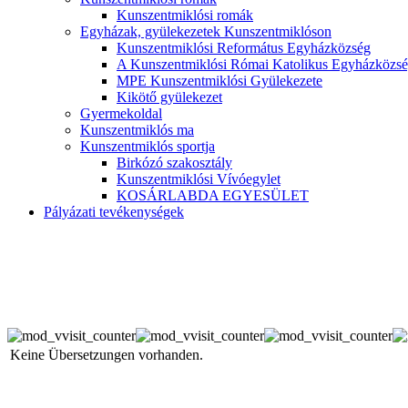
Kunszentmiklósi romák
Egyházak, gyülekezetek Kunszentmiklóson
Kunszentmiklósi Református Egyházközség
A Kunszentmiklósi Római Katolikus Egyházközsé
MPE Kunszentmiklósi Gyülekezete
Kikötő gyülekezet
Gyermekoldal
Kunszentmiklós ma
Kunszentmiklós sportja
Birkózó szakosztály
Kunszentmiklósi Vívóegylet
KOSÁRLABDA EGYESÜLET
Pályázati tevékenységek
Keine Übersetzungen vorhanden.