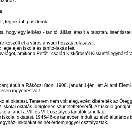
ázához.
a
t, leginkább pásztorok.
ogy egy lelkész - tanítói állást létesít a pusztán. Istentisztele
e készült el a város anyagi hozzájárulásával.
egelején iskola és tanító-lakás lett.
pvilágot, amikor a Petőfi -család Kiskőrösről Kiskunfélegyházára
an) épült a Rákóczi úton. 1908. január 1-jén lett Állami Elem
ljesen ingyenes volt.
olai oktatást. Tanterem nem volt elég, ezért kibérelték az Öregg
 az iskolai oktatás ideiglenes szüneteltetéséről. Az iskola gondjá
kola, ahol a VII. és VIII. osztályos tanulók tanultak.
iskolai oktatást. 1945/46-os tanévben indult az első általános i
 egyházi iskolákat és hét érdemjeggyel osztályoztak.