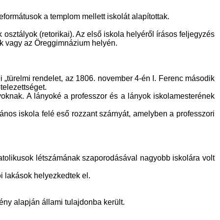
eformátusok a templom mellett iskolát alapítottak.
osztályok (retorikai). Az első iskola helyéről írásos feljegyzés
plak vagy az Öreggimnázium helyén.
ali „türelmi rendelet, az 1806. november 4-én I. Ferenc második
ötelezettséget.
nyoknak. A lányoké a professzor és a lányok iskolamesterének
ános iskola felé eső rozzant szárnyát, amelyben a professzori
katolikusok létszámának szaporodásával nagyobb iskolára volt
i lakások helyezkedtek el.
ény alapján állami tulajdonba került.