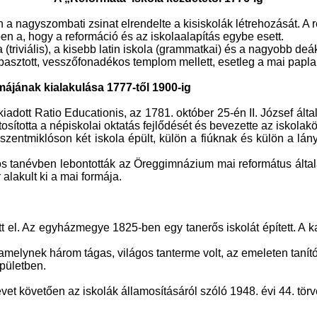
 a nagyszombati zsinat elrendelte a kisiskolák létrehozását. A r
 a, hogy a reformáció és az iskolaalapítás egybe esett.
triviális), a kisebb latin iskola (grammatkai) és a nagyobb deák 
 tapasztott, vesszőfonadékos templom mellett, esetleg a mai pa
májának kialakulása 1777-től 1900-ig
iadott Ratio Educationis, az
1781. október 25-én II. József ált
osította a népiskolai oktatás fejlődését és bevezette az iskolak
szentmiklóson két iskola épült, külön a fiúknak és külön a lá
-os tanévben lebontották az Öreggimnázium mai református által
 alakult ki a mai formája.
tt el. Az egyházmegye 1825-ben egy tanerős iskolát épített. A 
melynek három tágas, világos tanterme volt, az emeleten tanító
pületben.
vet követően az iskolák államosításáról szóló 1948. évi 44. törv