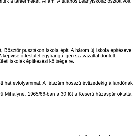
lték a tantermeket. Állami Általános Leányiskola: osztott volt,
, Bösztör pusztákon iskola épít. A három új iskola építésével
A képviselő-testület egyhangú igen szavazattal döntött.
leti iskolák építkezési költségeire.
tt hat évfolyammal. A létszám hosszú évtizedekig állandónak
rű Mihályné. 1965/66-ban a 30 főt a Keserű házaspár oktatta.