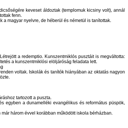
dicsőségére keveset áldoztak (templomuk kicsiny volt), annál
ottak fenn.
k a magyar nyelvre, de héberül és németül is tanítottak.
étrejött a redemptio. Kunszentmiklós pusztáit is megváltotta:
etés a kunszentmiklósi elöljáróság feladata lett.
ág
enden voltak. Iskolák és tanítók hiányában az oktatás nagyon
özte.
ráshoz tartozott a puszta.
- és egyben a dunamelléki evangélikus és református püspök,
n már három évvel korábban működött iskola bérházban.