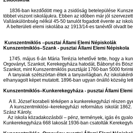
1836-ban kezdődött meg a zsidóság betelepülése Kunszentm
többet viszont iskolájukra. Ebben az időben már jól szervezett 
Valláskülönbség nélkül 45-50 tanulót fogadott évente az iskola
A belterületi elemi iskolába az 1913/14-es tanévtől olvadt be
Kunszentmiklós –pusztai Állami Elemi Népiskolák
Kunszentmiklós–Szank - pusztai Állami Elemi Népiskola
1745. május 6-án Mária Terézia lehetővé tette, hogy a kun
Orgoványt, Szankot, Kerekegyháza hatodát, Bábonyt és Bösztört,
Szankot, mint Kunszentmiklós pusztáját 1760-ban 5000 forintért
A tanyaiak szétszórtan éltek a tanyavilágban. Az iskolaké
elhanyagolt képet mutatott. 1896-ban ugyan önálló község lett
Kunszentmiklós–Kunkerekegyháza - pusztai Állami Elemi
A II. József korabeli térképen a kunkerekegyházi részen gy
A kunszentmiklósi–kerekegyházi református iskolát 1862.
Szász Károly.
Az iskola közadakozásból – pénz, termények, igás és gyal
Kunkerekegyháza 668 lakosát 1936-ban csatolták Kerekegyh