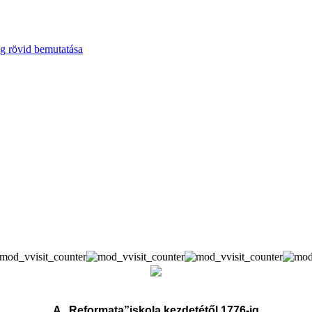
g rövid bemutatása
A „Reformata”iskola kezdetétől 1776-ig