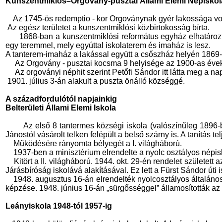
Kunszentmiklós–Orgovány-pusztai Állami Elemi Népiskol
Az 1745-ös redemptio - kor Orgoványnak gyér lakossága vol
Az egész területet a kunszentmiklósi közbirtokosság bírta.
1868-ban a kunszentmiklósi református egyház elhatározta, h
egy teremmel, mely egyúttal iskolaterem és imaház is lesz.
A tanterem-imaház a lakással együtt a csőszház helyén 1869-r
Az Orgovány - pusztai kocsma 9 helyisége az 1900-as évek l
Az orgoványi néphit szerint Petőfi Sándor itt látta meg a na
1901. július 3-án alakult a puszta önálló községgé.
A századfordulótól napjainkig
Belterületi Állami Elemi Iskola
Az első 8 tantermes községi iskola (valószínűleg 1896-b
Jánostól vásárolt telken felépült a belső szárny is. A tanítás te
Működésére rányomta bélyegét a I. világháború.
1937-ben a minisztérium elrendelte a nyolc osztályos népisk
Kitört a II. világháború. 1944. okt. 29-én rendelet született
Járásbíróság iskolává alakításával. Ez lett a Fürst Sándor úti is
1948. augusztus 16-án elrendelték nyolcosztályos általános 
képzése. 1948. június 16-án „sürgősséggel” államosították az
Leányiskola 1948-tól 1957-ig