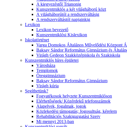
A kiegyezéstől Trianonig
Kunszentmiklós a két világháború közt
A világháborútól a rendszerváltásig
A rendszerváltástól napjainkig
Lexikon
Lexikon bevezető
Kunszentmiklósi Kislexikon
Iskolatörténet
Varga Domokos Általános Művelődési Központ Ált
Baksay Sándor Református Gimnázium és Általáno
Virágh Gedeon Szakközépiskola és Szakiskola
Kunszentmiklós híres épületei
Városháza
Templomok
Öreggimnázium
Baksay Sándor Református Gimnázium
Virágh kúria
Segíthetünk?
Fogyatékosok helyzete Kunszentmiklóson
Elérhetőségek/ Közérdekű telefonszámok
Alapelvek, fogalmak, jogok
Közlekedési támogatás; Jogosultság, kérelem
Rehabilitációs Szakigazgatási Szerv
Mi mennyi 2013-ban
Kunszentmiklósi romák