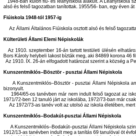
1948-ban külön fiú- és leányiskola alakult. A Leányiskola sz
alsó és felső tagozatban tanítottak. 1955/56- ban, egy éven á
Fiúiskola 1948-tól 1957-ig
Az Állami Általános Fiúiskola osztott alsó és felső tagozatt
Külterületi Állami Elemi Népiskolák
Az 1910. szeptember 16-án tartott testületi ülésén elhatár
Bors Károly helybeli lakost bízták meg, aki 84869 korona 46 fi
Az 1910. IX. 26-án elfogadott határozat szerint a község a Pe
Kunszentmiklós–Bösztör - pusztai Állami Népiskola
A Kunszentmiklós–Bösztör - pusztai Állami Népiskola an
bizonyult.
1964/65-os tanévben már nem indult felső tagozat az isko
1971/72-ben 12 tanuló járt az iskolába, 1972/73-ban már csak 
Az 1972/73-as tanév volt az utolsó az iskola életében, me
Kunszentmiklós–Bodakút-pusztai Állami Népiskola
A Kunszentmiklós–Bodakút–pusztai Állami Népiskola szint
1912/13-as tanévben indult meg a tanítás 69 tanulóval öt évf