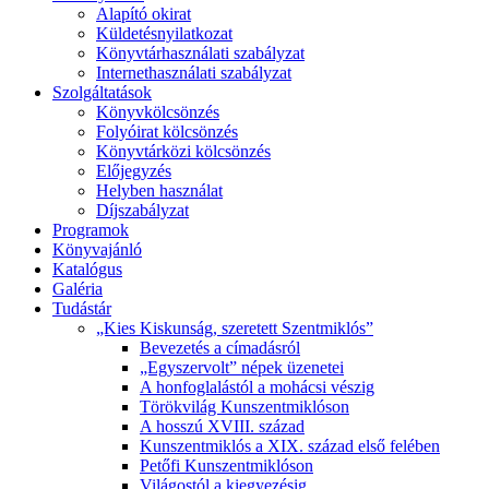
Alapító okirat
Küldetésnyilatkozat
Könyvtárhasználati szabályzat
Internethasználati szabályzat
Szolgáltatások
Könyvkölcsönzés
Folyóirat kölcsönzés
Könyvtárközi kölcsönzés
Előjegyzés
Helyben használat
Díjszabályzat
Programok
Könyvajánló
Katalógus
Galéria
Tudástár
„Kies Kiskunság, szeretett Szentmiklós”
Bevezetés a címadásról
„Egyszervolt” népek üzenetei
A honfoglalástól a mohácsi vészig
Törökvilág Kunszentmiklóson
A hosszú XVIII. század
Kunszentmiklós a XIX. század első felében
Petőfi Kunszentmiklóson
Világostól a kiegyezésig