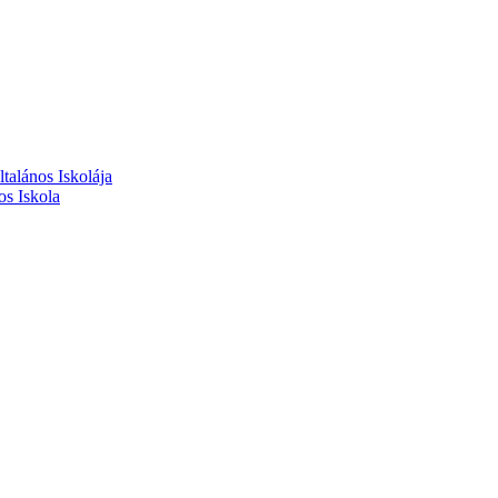
alános Iskolája
s Iskola