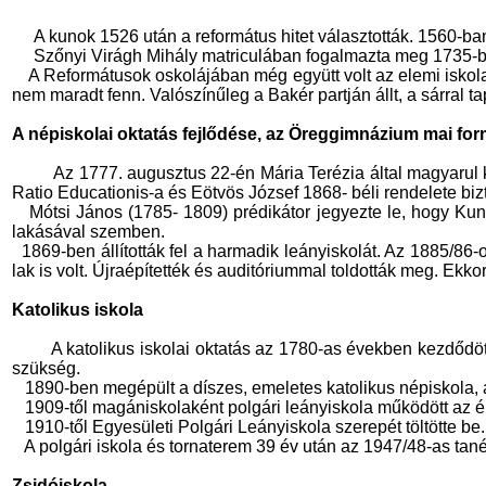
A kunok 1526 után a református hitet választották. 1560-ban
Szőnyi Virágh Mihály matriculában fogalmazta meg 1735-ben
A Reformátusok oskolájában még együtt volt az elemi iskola (
nem maradt fenn. Valószínűleg a Bakér partján állt, a sárral
A népiskolai oktatás fejlődése, az Öreggimnázium mai for
Az 1777. augusztus 22-én Mária Terézia által magyarul k
Ratio Educationis-a és Eötvös József 1868- béli rendelete bizt
Mótsi János (1785- 1809) prédikátor jegyezte le, hogy Kun
lakásával szemben.
1869-ben állították fel a harmadik leányiskolát. Az 1885/86
lak is volt. Újraépítették és auditóriummal toldották meg. Ekkor
Katolikus iskola
A katolikus iskolai oktatás az 1780-as években kezdődö
szükség.
1890-ben megépült a díszes, emeletes katolikus népiskola, a
1909-től magániskolaként polgári leányiskola működött az é
1910-től Egyesületi Polgári Leányiskola szerepét töltötte be.
A polgári iskola és tornaterem 39 év után az 1947/48-as tané
Zsidóiskola