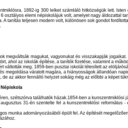
iklósra. 1892-ig 300 lelket számláló hitközségük lett. Isten 
6 osztályos elemi népiskolájuk volt, amelyet nagy áldozattal tart
. A tanítás teljesen modern volt, különösen sok gondot fordította
.
ok megváltsák magukat, vagyonukat és visszakapják jogaikat. L
 ahol az iskolák építése, a tanítók fizetése, valamint a működt
 váltották meg. 1859-ben pusztai iskolát létesített az elöljárós
rdés megoldása váratott magára, a hiányosságok állandóan napir
, de az akkor fennálló helyzet sokáig még az előbbi a képet tükr
 Népiskola
éren, szétszórva találhatók házak.1854-ben a kunszentmiklósi já
 augusztus 31-én szentelte fel a kunszentmiklósi református 
ogos munka adományozásából épült fel. Az építését megelőzőe
ázához.