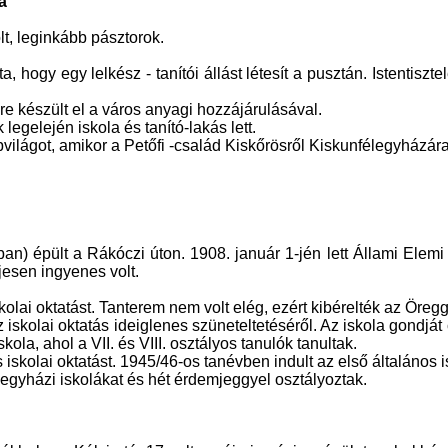
a
t, leginkább pásztorok.
ogy egy lelkész - tanítói állást létesít a pusztán. Istentisztele
e készült el a város anyagi hozzájárulásával.
egelején iskola és tanító-lakás lett.
pvilágot, amikor a Petőfi -család Kiskőrösről Kiskunfélegyházára
an) épült a Rákóczi úton. 1908. január 1-jén lett Állami Elem
ljesen ingyenes volt.
olai oktatást. Tanterem nem volt elég, ezért kibérelték az Öregg
 az iskolai oktatás ideiglenes szüneteltetéséről. Az iskola gondjá
kola, ahol a VII. és VIII. osztályos tanulók tanultak.
iskolai oktatást. 1945/46-os tanévben indult az első általános i
 egyházi iskolákat és hét érdemjeggyel osztályoztak.