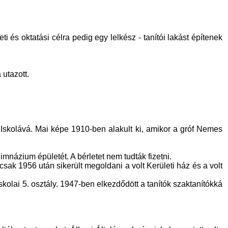
ti és oktatási célra pedig egy lelkész - tanítói lakást építenek
 utazott.
i Iskolává. Mai képe 1910-ben alakult ki, amikor a gróf Nemes
imnázium épületét. A bérletet nem tudták fizetni.
t csak 1956 után sikerült megoldani a volt Kerületi ház és a volt
skolai 5. osztály. 1947-ben elkezdődött a tanítók szaktanítókká