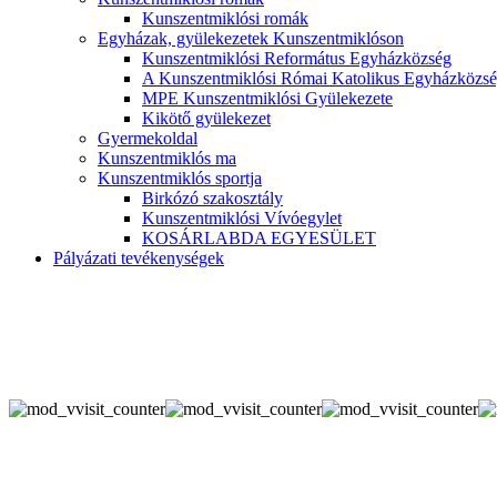
Kunszentmiklósi romák
Egyházak, gyülekezetek Kunszentmiklóson
Kunszentmiklósi Református Egyházközség
A Kunszentmiklósi Római Katolikus Egyházközsé
MPE Kunszentmiklósi Gyülekezete
Kikötő gyülekezet
Gyermekoldal
Kunszentmiklós ma
Kunszentmiklós sportja
Birkózó szakosztály
Kunszentmiklósi Vívóegylet
KOSÁRLABDA EGYESÜLET
Pályázati tevékenységek