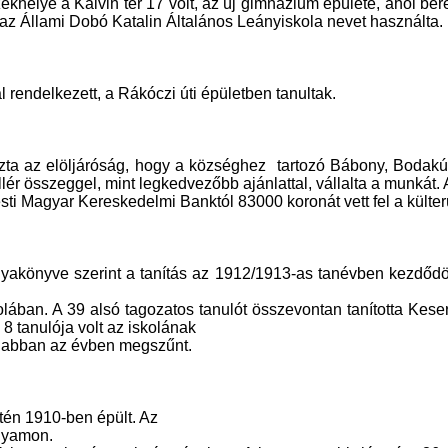
ékhelye a Kálvin tér 17 volt, az új gimnázium épülete, ahol bére
t az Állami Dobó Katalin Általános Leányiskola nevet használta.
al rendelkezett, a Rákóczi úti épületben tanultak.
ozta az elöljáróság, hogy a községhez
tartozó Bábony, Bodakút
llér összeggel, mint legkedvezőbb ajánlattal, vállalta a munkát. 
sti Magyar Kereskedelmi Banktól 83000 koronát vett fel a külterü
yakönyve szerint a tanítás az 1912/1913-as tanévben kezdődö
lában. A 39 alsó tagozatos tanulót összevontan tanította Kese
8 tanulója volt az iskolának
rt abban az évben megszűnt.
én 1910-ben épült. Az
olyamon.