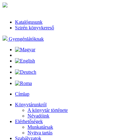
Katalógusunk
Szirén könyvkereső
Gyengénlátóknak
Címlap
Könyvtárunkról
A könyvtár története
Névadóink
Elérhetőségek
Munkatársak
Nyitva tartás
Szabályzatok