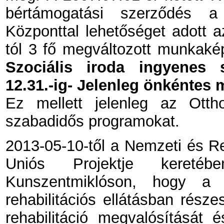
bértámogatási szerződés a 
Központtal lehetőséget adott a
tól 3 fő megváltozott munkaké
Szociális iroda
ingyenes s
12.31.-ig- Jelenleg önkéntes
Ez mellett jelenleg az Otth
szabadidős programokat.
2013-05-10-től a Nemzeti és Re
Uniós Projektje keretébe
Kunszentmiklóson, hogy a 
rehabilitációs ellátásban rész
rehabilitáció megvalósítását 