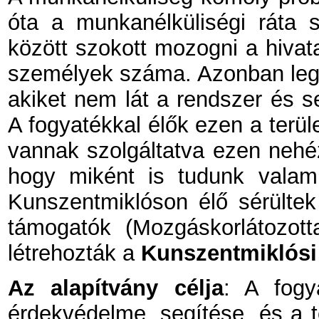
óta a munkanélküliségi ráta 
között szokott mozogni a hivata
személyek száma. Azonban leg
akiket nem lát a rendszer és s
A fogyatékkal élők ezen a terüle
vannak szolgáltatva ezen nehéz
hogy miként is tudunk valam
Kunszentmiklóson élő sérültek
támogatók (Mozgáskorlátozot
létrehozták a
Kunszentmiklósi
Az alapítvány célja
: A fogya
érdekvédelme, segítése, és a 