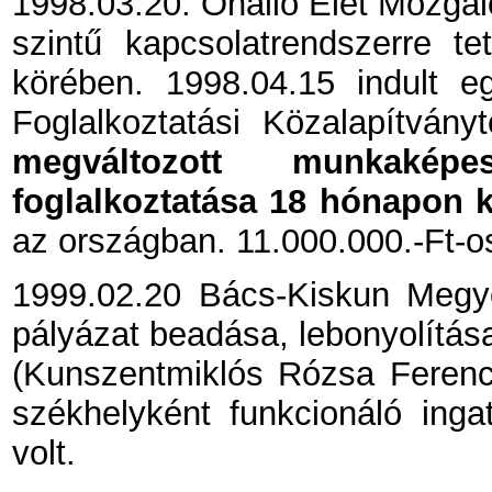
1998.03.20. Önálló Élet Mozgal
szintű kapcsolatrendszerre te
körében. 1998.04.15 indult 
Foglalkoztatási Közalapítván
megváltozott munkaké
foglalkoztatása 18 hónapon k
az országban. 11.000.000.-Ft-os
1999.02.20 Bács-Kiskun Megye
pályázat beadása, lebonyolítá
(Kunszentmiklós Rózsa Ferenc
székhelyként funkcionáló ingatl
volt.