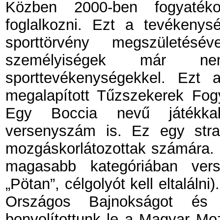
Közben 2000-ben fogyatéko
foglalkozni. Ezt a tevékenys
sporttörvény megszületésé
személyiségek már nem 
sporttevékenységekkel. Ezt
megalapított Tűzszekerek Fog
Egy Boccia nevű játékkal 
versenyszám is. Ez egy strat
mozgáskorlátozottak számára. M
magasabb kategóriában vers
„Pötan”, célgolyót kell eltalál
Országos Bajnokságot és 
bonyolítottunk le a Magyar Mo