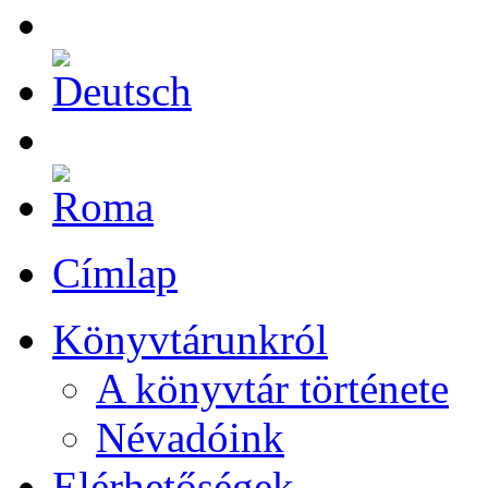
Címlap
Könyvtárunkról
A könyvtár története
Névadóink
Elérhetőségek