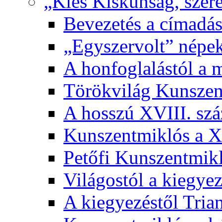
„Kies Kiskunság, szere
Bevezetés a címadás
„Egyszervolt” népek
A honfoglalástól a 
Törökvilág Kunsze
A hosszú XVIII. sz
Kunszentmiklós a XI
Petőfi Kunszentmik
Világostól a kiegyez
A kiegyezéstől Tria