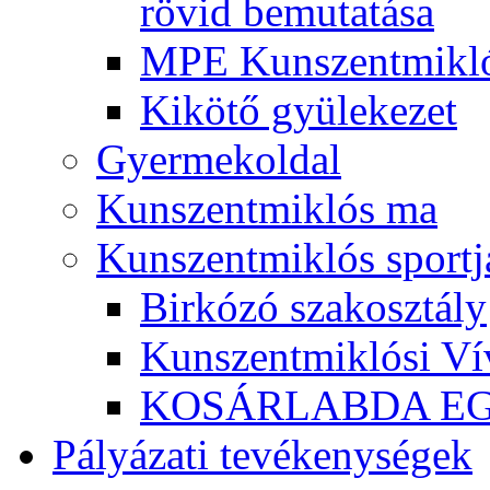
rövid bemutatása
MPE Kunszentmikló
Kikötő gyülekezet
Gyermekoldal
Kunszentmiklós ma
Kunszentmiklós sportj
Birkózó szakosztály
Kunszentmiklósi Ví
KOSÁRLABDA E
Pályázati tevékenységek