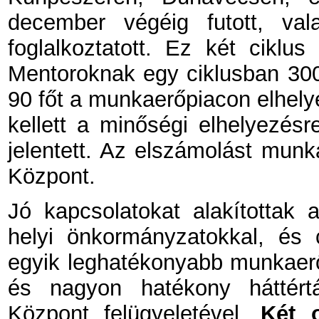
december végéig futott, val
foglalkoztatott. Ez két ciklu
Mentoroknak egy ciklusban 300 
90 főt a munkaerőpiacon elhely
kellett a minőségi elhelyezés
jelentett. Az elszámolást mu
Központ.
Jó kapcsolatokat alakítottak 
helyi önkormányzatokkal, és 
egyik leghatékonyabb munkaerő-
és nagyon hatékony háttért
Központ felügyeletével.
Két 