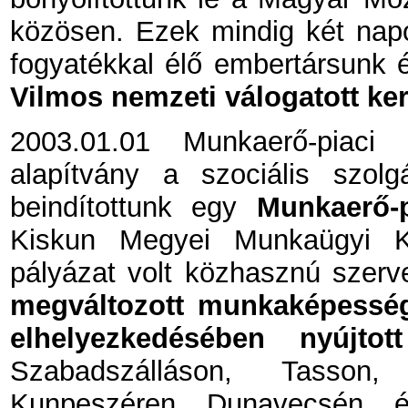
közösen. Ezek mindig két nap
fogyatékkal élő embertársunk é
Vilmos nemzeti válogatott kere
2003.01.01 Munkaerő-piaci 
alapítvány a szociális szolgá
beindítottunk egy
Munkaerő-p
Kiskun Megyei Munkaügyi Kö
pályázat volt közhasznú szerv
megváltozott munkaképesség
elhelyezkedésében nyújtot
Szabadszálláson, Tasson,
Kunpeszéren, Dunavecsén, é