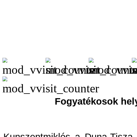
Fogyatékosok hel
Kunszentmiklós a Duna-Tisza k