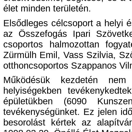
élet minden területén.
Elsődleges célcsoport a helyi 
az Összefogás Ipari Szövetke
csoportos halmozottan fogyaté
Zürmülh Emil, Vass Szilvia, Sz
otthoncsoportos Szappanos Vil
Működésük kezdetén nem v
helyiségekben tevékenykedte
épületükben (6090 Kunszen
tevékenységünket. Ez jelen idő
besorolást kértek az alapítv