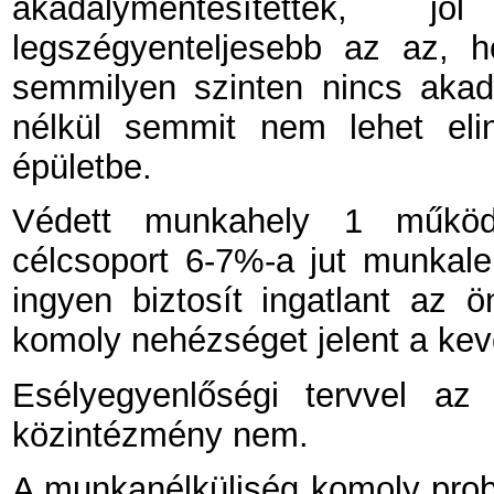
akadálymentesítettek, 
legszégyenteljesebb az az, h
semmilyen szinten nincs akadá
nélkül semmit nem lehet eli
épületbe.
Védett munkahely 1 működi
célcsoport 6-7%-a jut munkale
ingyen biztosít ingatlant az 
komoly nehézséget jelent a kev
Esélyegyenlőségi tervvel az
közintézmény nem.
A munkanélküliség komoly prob