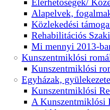
Elérhetőségek/ Köz
Alapelvek, fogalma
Közlekedési támogat
Rehabilitációs Szak
Mi mennyi 2013-ba
Kunszentmiklósi romá
Kunszentmiklósi r
Egyházak, gyülekezet
Kunszentmiklósi R
A Kunszentmiklósi 