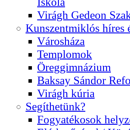
Iskola
Virágh Gedeon Szak
Kunszentmiklós híres 
Városháza
Templomok
Öreggimnázium
Baksay Sándor Ref
Virágh kúria
Segíthetünk?
Fogyatékosok helyz