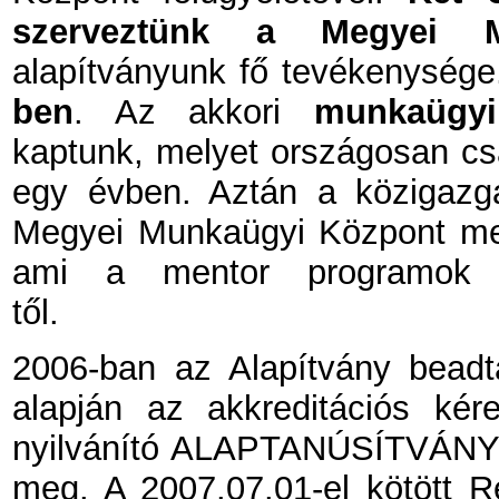
szerveztünk a Megyei 
alapítványunk fő tevékenysége
ben
. Az akkori
munkaügyi
kaptunk, melyet országosan cs
egy évben. Aztán a közigazg
Megyei Munkaügyi Központ megsz
ami a mentor programok v
től.
2006-ban az Alapítvány beadt
alapján az akkreditációs kére
nyilvánító ALAPTANÚSÍTVÁNYT
meg. A 2007.07.01-el kötött Reh