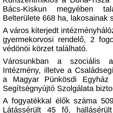
Bács-Kiskun megyében talá
Belterülete 668 ha, lakosainak
A város kiterjedt intézményhálóz
gyermekorvosi rendelő, 2 fogo
védönöi körzet található.
Városunkban a szociális al
Intézmény, illetve a Családsegí
a Magyar Pünkösdi Egyház O
Segítségnyújtó Szolgálata biztos
A fogyatékkal élők száma 509
Látássérült 45 fő, hallásérü