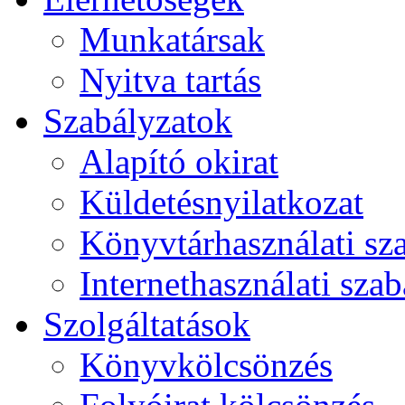
Munkatársak
Nyitva tartás
Szabályzatok
Alapító okirat
Küldetésnyilatkozat
Könyvtárhasználati sz
Internethasználati szab
Szolgáltatások
Könyvkölcsönzés