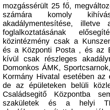
mozgássérült 25 fő, megválto
számára komoly kihívá
akadálymentesítése, illetv
foglalkoztatásának elősegí
közintézmény csak a Kunszent
és a Központi Posta , és az 
kívül csak részleges akadály
Domonkos ÁMK, Sportcsarnok, 
Kormány Hivatal esetében az é
de az épületeken belüli köz
Családsegitő Központba s
szakületek és a helyi TE