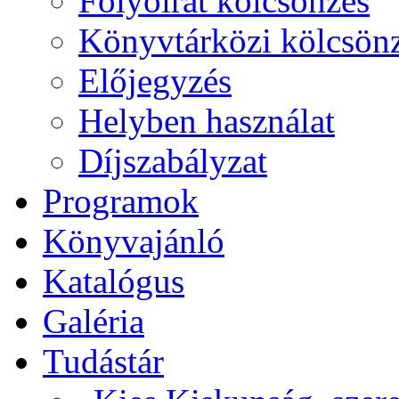
Folyóirat kölcsönzés
Könyvtárközi kölcsön
Előjegyzés
Helyben használat
Díjszabályzat
Programok
Könyvajánló
Katalógus
Galéria
Tudástár