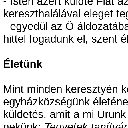
- Isten azért küldte Fiát 
kereszthalálával eleget t
- egyedül az Ő áldozatáb
hittel fogadunk el, szent é
Életünk
Mint minden keresztyén k
egyházközségünk életéne
küldetés, amit a mi Urunk
nekünk:
Tegyetek tanítv