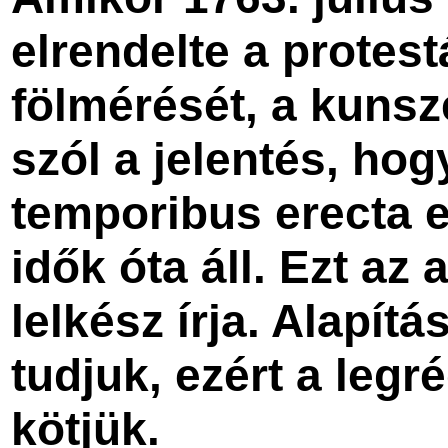
elrendelte a protes
fölmérését, a kunsz
szól a jelentés, ho
temporibus erecta e
idők óta áll. Ezt az 
lelkész írja. Alapít
tudjuk, ezért a leg
kötjük.