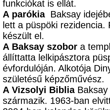
funkciókat is ellát.
A parókia
Baksay idejéb
lett a püspöki rezidencia.
készült el.
A Baksay szobor
a templo
állíttatta lelkipásztora p
évfordulóján. Alkotója Di
születésű képzőművész.
A Vizsolyi Biblia
Baksay 
származik. 1963-ban elvi