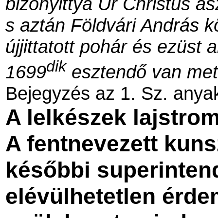
bizonyittya Ur Christus as
s aztán Földvári András k
újjittatott pohár és ezüst
dik
1699
esztendő van met
Bejegyzés az 1. Sz. anya
A lelkészek lajstro
A fentnevezett kuns
későbbi superinten
elévülhetetlen érde