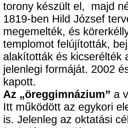
torony készült el,
majd né
1819-ben Hild József terve
megemelték, és körerkélly
templomot felújították, be
alakították és kicserélték 
jelenlegi formáját. 2002 és
kapott.
Az „öreggimnázium”
a 
Itt működött az egykori e
is. Jelenleg az oktatási cé