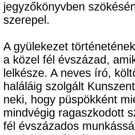
jegyzőkönyvben szökésé
szerepel.
A gyülekezet történeténe
a közel fél évszázad, ami
lelkésze. A neves író, köl
haláláig szolgált Kunszent
neki, hogy püspökként mi
mindvégig ragaszkodott s
fél évszázados munkássá