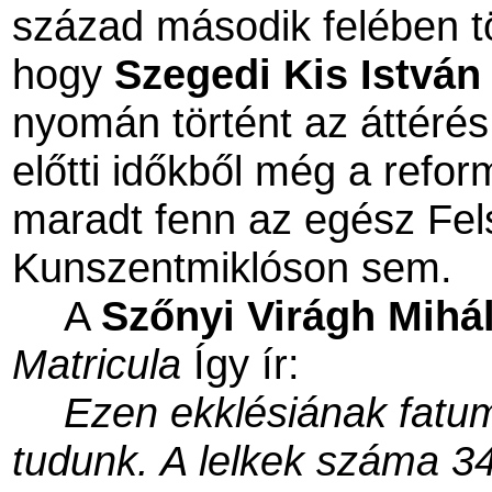
század második felében tö
hogy
Szegedi Kis István
nyomán történt az áttérés
előtti időkből még a refo
maradt fenn az egész Fel
Kunszentmiklóson sem.
A
Szőnyi Virágh Mihá
Matricula
Így ír:
Ezen ekklésiának fatu
tudunk. A lelkek száma 3