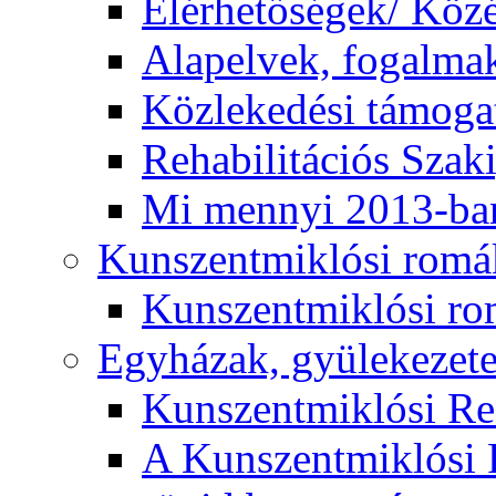
Elérhetőségek/ Köz
Alapelvek, fogalma
Közlekedési támogat
Rehabilitációs Szak
Mi mennyi 2013-ba
Kunszentmiklósi romá
Kunszentmiklósi r
Egyházak, gyülekezet
Kunszentmiklósi R
A Kunszentmiklósi 