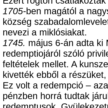
Ezért rögtön csatlakoztak
1705-
ben magától a nagys
község szabadalomlevelet
nevezi a miklósiakat.
1745.
május 6-án adta ki 
redemptiojáról szóló privil
feltételek mellet. A kuns
kivették ebből a részüket
Ez volt a redempció – az
pénzben horrá tudtak járul
redemptusok. Gyülekezetü