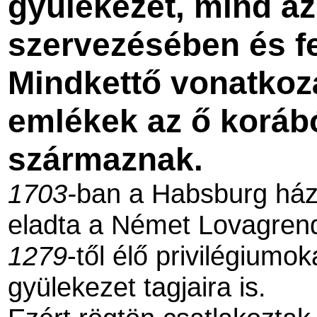
gyülekezet, mind az
szervezésében és fe
Mindkettő vonatkoz
emlékek az ő korábó
származnak.
1703-
ban a Habsburg ház
eladta a Német Lovagren
1279
-től élő privilégiumo
gyülekezet tagjaira is.