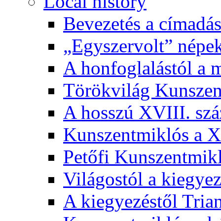
Local history
Bevezetés a címadás
„Egyszervolt” népek
A honfoglalástól a 
Törökvilág Kunsze
A hosszú XVIII. sz
Kunszentmiklós a XI
Petőfi Kunszentmik
Világostól a kiegyez
A kiegyezéstől Tria