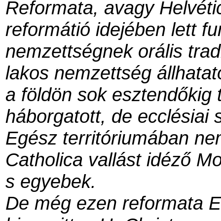
Reformata, avagy Helvéti
reformátió idejében lett fu
nemzettségnek orális tradi
lakos nemzettség állhatat
a földön sok esztendőkig 
háborgatott, de ecclésiai
Egész territóriumában nem
Catholica vallást idéző 
s egyebek.
De még ezen reformata Ec