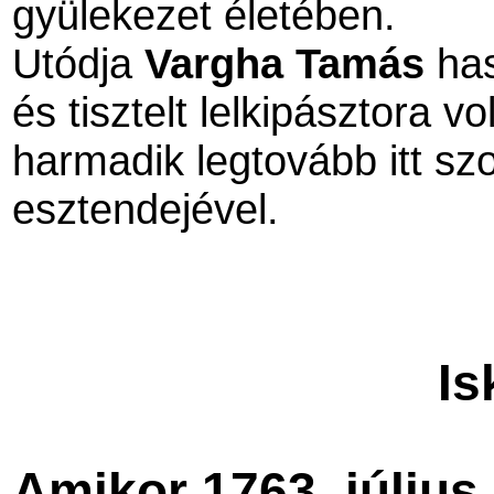
gyülekezet életében.
Utódja
Vargha Tamás
has
és tisztelt lelkipásztora 
harmadik legtovább itt sz
esztendejével.
Is
Amikor 1763. július