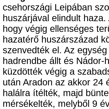
csehországi Leipában szo
huszárjával elindult haza.
hogy végig ellenséges ter
hazatérő huszárszázad kö
szenvedték el. Az egység
hadrendbe állt és Nádor-
küzdötték végig a szabads
után Aradon az akkor 24 
halálra ítélték, majd bünt
mérsékelték, melyből 9 évet