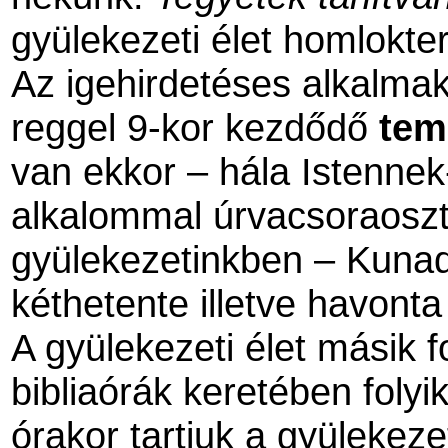
gyülekezeti élet homlokte
Az igehirdetéses alkalma
reggel 9-kor kezdődő
tem
van ekkor – hála Istennek
alkalommal úrvacsoraoszt
gyülekezetinkben – Kuna
kéthetente illetve havonta 
A gyülekezeti élet másik f
bibliaórák keretében folyi
órakor tartjuk a gyülekeze