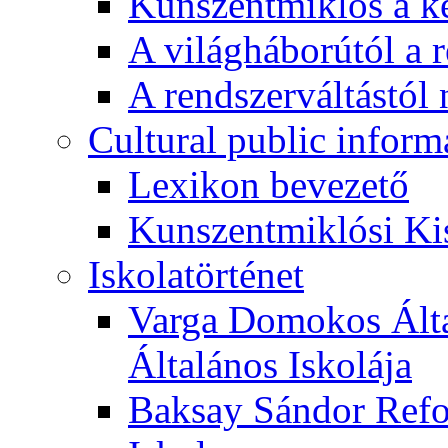
Kunszentmiklós a ké
A világháborútól a r
A rendszerváltástól 
Cultural public inform
Lexikon bevezető
Kunszentmiklósi Ki
Iskolatörténet
Varga Domokos Ált
Általános Iskolája
Baksay Sándor Refo