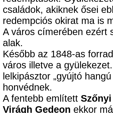
családok, akiknek ősei eb
redempciós okirat ma is 
A város címerében ezért s
alak.
Később az 1848-as forrada
város illetve a gyülekezet
lelkipásztor „gyújtó hangú 
honvédnek.
A fentebb említett
Szőnyi
Virágh Gedeon
ekkor már