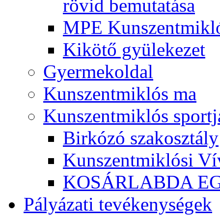
rövid bemutatása
MPE Kunszentmikló
Kikötő gyülekezet
Gyermekoldal
Kunszentmiklós ma
Kunszentmiklós sportj
Birkózó szakosztály
Kunszentmiklósi Ví
KOSÁRLABDA E
Pályázati tevékenységek