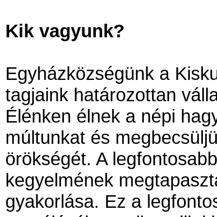
Kik vagyunk?
Egyházközségünk a Kisku
tagjaink határozottan válla
Élénken élnek a népi hag
múltunkat és megbecsüljük
örökségét. A legfontosab
kegyelmének megtapasztal
gyakorlása. Ez a legfonto