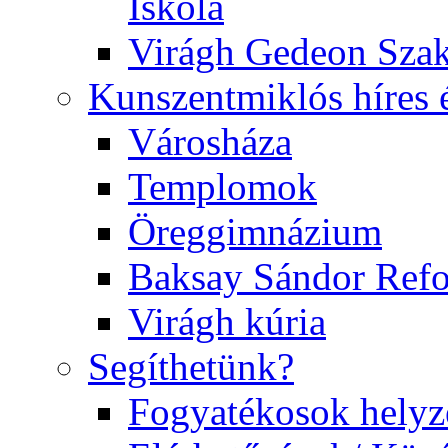
Iskola
Virágh Gedeon Szak
Kunszentmiklós híres 
Városháza
Templomok
Öreggimnázium
Baksay Sándor Ref
Virágh kúria
Segíthetünk?
Fogyatékosok helyz