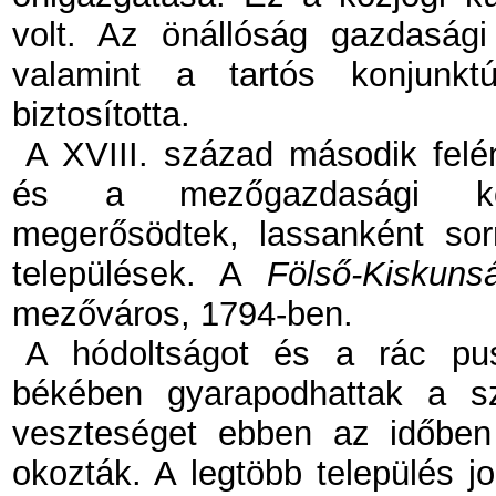
volt. Az önállóság gazdasági
valamint a tartós konjunktú
biztosította.
A XVIII. század második felé
és a mezőgazdasági kon
megerősödtek, lassanként sor
települések. A
Fölső-Kiskuns
mezőváros, 1794-ben.
A hódoltságot és a rác pus
békében gyarapodhattak a s
veszteséget ebben az időben
okozták. A legtöbb település jo