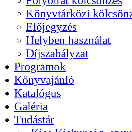
Folyóirat kölcsönzés
Könyvtárközi kölcsön
Előjegyzés
Helyben használat
Díjszabályzat
Programok
Könyvajánló
Katalógus
Galéria
Tudástár