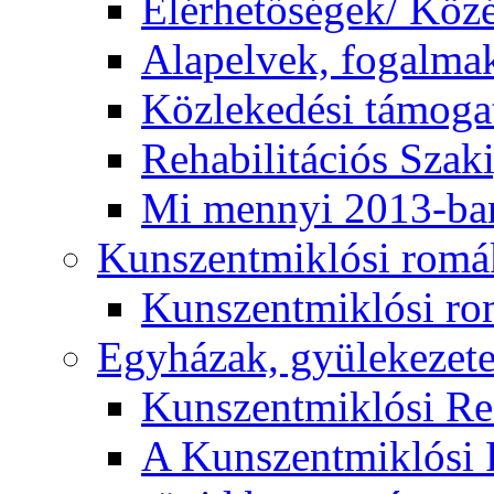
Elérhetőségek/ Köz
Alapelvek, fogalma
Közlekedési támogat
Rehabilitációs Szak
Mi mennyi 2013-ba
Kunszentmiklósi romá
Kunszentmiklósi r
Egyházak, gyülekezet
Kunszentmiklósi R
A Kunszentmiklósi 