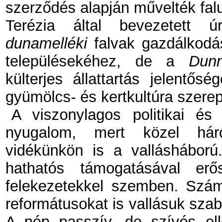
szerződés alapján művelték falu
Terézia által bevezetett ú
dunamelléki
falvak gazdálkodá
településekéhez, de a
Dunn
külterjes állattartás jelentős
gyümölcs- és kertkultúra szere
A viszonylagos politikai é
nyugalom, mert közel hár
vidékünkön is a vallásháború
hathatós támogatásával erő
felekezetekkel szemben. Szám
reformátusokat is vallásuk szab
A nép passzív, de szívós elle