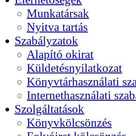
Munkatársak
Nyitva tartás
Szabályzatok
Alapító okirat
Küldetésnyilatkozat
Könyvtárhasználati sz
Internethasználati szab
Szolgáltatások
Könyvkölcsönzés