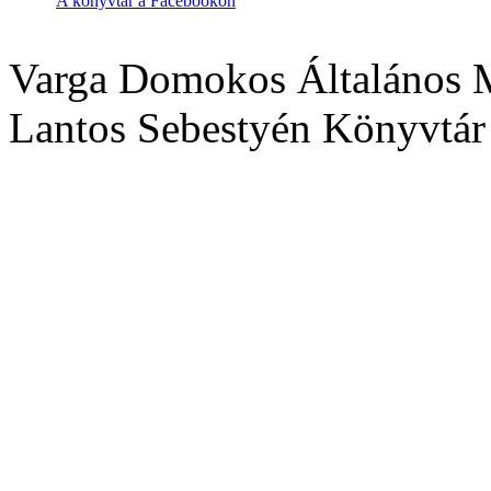
A könyvtár a Facebookon
Varga Domokos Általános M
Lantos Sebestyén Könyvtár