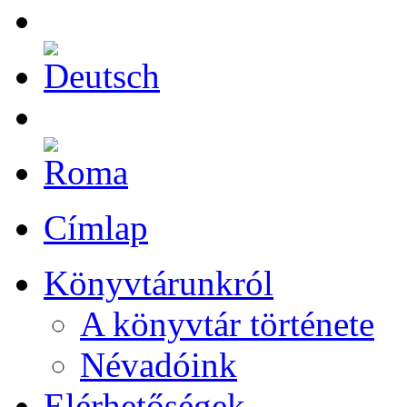
Címlap
Könyvtárunkról
A könyvtár története
Névadóink
Elérhetőségek