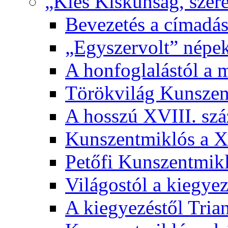
„Kies Kiskunság, szere
Bevezetés a címadás
„Egyszervolt” népek
A honfoglalástól a 
Törökvilág Kunsze
A hosszú XVIII. sz
Kunszentmiklós a XI
Petőfi Kunszentmik
Világostól a kiegyez
A kiegyezéstől Tria