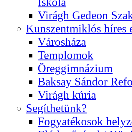
Iskola
Virágh Gedeon Szak
Kunszentmiklós híres 
Városháza
Templomok
Öreggimnázium
Baksay Sándor Ref
Virágh kúria
Segíthetünk?
Fogyatékosok helyz