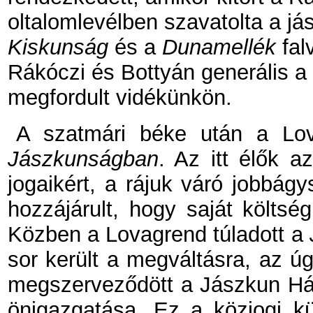
oltalomlevélben szavatolta a j
Kiskunság
és a
Dunamellék
falv
Rákóczi és Bottyán generális 
megfordult vidékünkön.
A szatmári béke után a Lov
Jászkunságban
. Az itt élők a
jogaikért, a rájuk váró jobbág
hozzájárult, hogy saját költs
Közben a Lovagrend túladott a
sor került a megváltásra, az ú
megszerveződött a Jászkun Há
önigazgatása. Ez a közjogi k