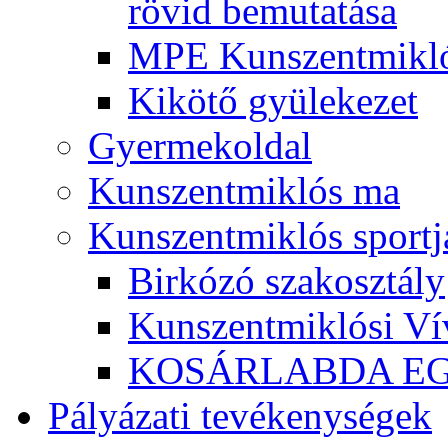
rövid bemutatása
MPE Kunszentmikló
Kikötő gyülekezet
Gyermekoldal
Kunszentmiklós ma
Kunszentmiklós sportj
Birkózó szakosztály
Kunszentmiklósi Ví
KOSÁRLABDA E
Pályázati tevékenységek