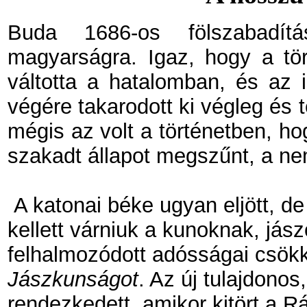
Buda 1686-os fölszabadít
magyarságra. Igaz, hogy a tör
váltotta a hatalomban, és az 
végére takarodott ki végleg és 
mégis az volt a történetben, h
szakadt állapot megszűnt, a nem
A katonai béke ugyan eljött, d
kellett várniuk a kunoknak, jás
felhalmozódott adósságai csökk
Jászkunságot
. Az új tulajdon
rendezkedett, amikor kitört a 