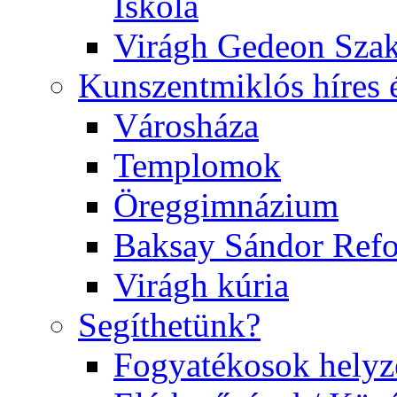
Iskola
Virágh Gedeon Szak
Kunszentmiklós híres 
Városháza
Templomok
Öreggimnázium
Baksay Sándor Ref
Virágh kúria
Segíthetünk?
Fogyatékosok helyz