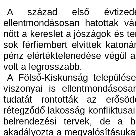
A század első évtizede
ellentmondásosan hatottak vá
nőtt a kereslet a jószágok és t
sok férfiembert elvittek katon
pénz elértéktelenedése végül a 
volt a legrosszabb.
A Fölső-Kiskunság település
viszonyai is ellentmondásosa
tudatát rontották az erősö
rétegződő lakosság konfliktusai
belrendezési tervek, de a 
akadályozta a megvalósításuka