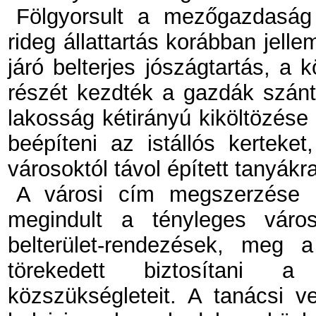
Fölgyorsult a mezőgazdaság 
rideg állattartás korábban jellem
járó belterjes jószágtartás, a
részét kezdték a gazdák szántan
lakosság kétirányú kiköltözése 
beépíteni az istállós kerteke
városoktól távol épített tanyákra
A városi cím megszerzése u
megindult a tényleges váro
belterület-rendezések, meg 
törekedett biztosítani a 
közszükségleteit. A tanácsi v