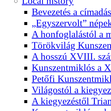
Local history
Bevezetés a címadás
„Egyszervolt” népek
A honfoglalástól a 
Törökvilág Kunsze
A hosszú XVIII. sz
Kunszentmiklós a XI
Petőfi Kunszentmik
Világostól a kiegyez
A kiegyezéstől Tria