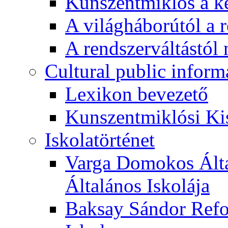
Kunszentmiklós a ké
A világháborútól a r
A rendszerváltástól 
Cultural public inform
Lexikon bevezető
Kunszentmiklósi Ki
Iskolatörténet
Varga Domokos Ált
Általános Iskolája
Baksay Sándor Refo