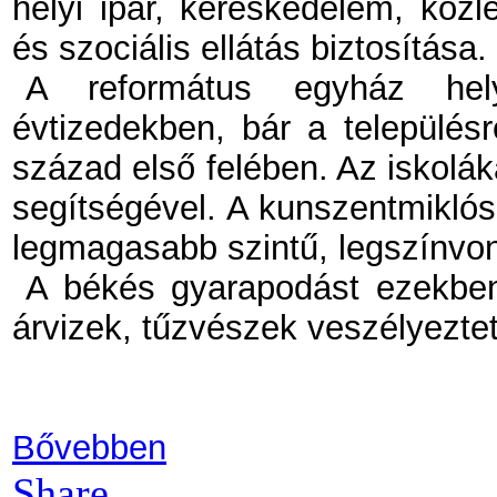
helyi ipar, kereskedelem, köz
és szociális ellátás biztosítása.
A református egyház hel
évtizedekben, bár a településr
század első felében. Az iskolák
segítségével. A kunszentmiklós
legmagasabb szintű, legszínvon
A békés gyarapodást ezekben
árvizek, tűzvészek veszélyeztet
Bővebben
Share