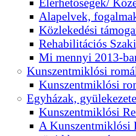
Elérhetőségek/ Köz
Alapelvek, fogalma
Közlekedési támogat
Rehabilitációs Szak
Mi mennyi 2013-ba
Kunszentmiklósi romá
Kunszentmiklósi r
Egyházak, gyülekezet
Kunszentmiklósi R
A Kunszentmiklósi 