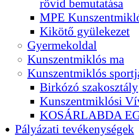
rövid bemutatása
MPE Kunszentmikló
Kikötő gyülekezet
Gyermekoldal
Kunszentmiklós ma
Kunszentmiklós sportj
Birkózó szakosztály
Kunszentmiklósi Ví
KOSÁRLABDA E
Pályázati tevékenységek