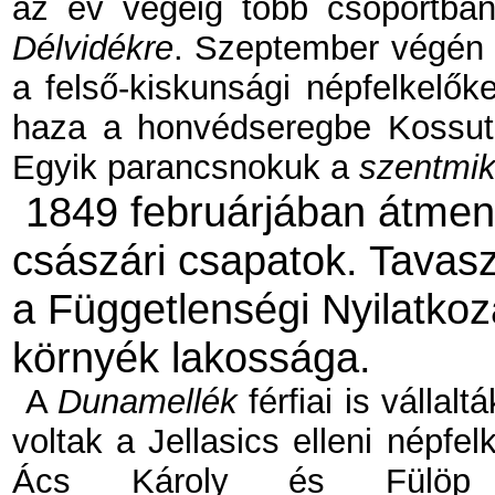
az év végéig több csoportban
Délvidékre
. Szeptember végén 
a felső-kiskunsági népfelkelő
haza a honvédseregbe Kossuth
Egyik parancsnokuk a
szentmik
1849 februárjában átmene
császári csapatok. Tavas
a Függetlenségi Nyilatko
környék lakossága.
A
Dunamellék
férfiai is vállalt
voltak a Jellasics elleni népfe
Ács Károly és Fülöp G