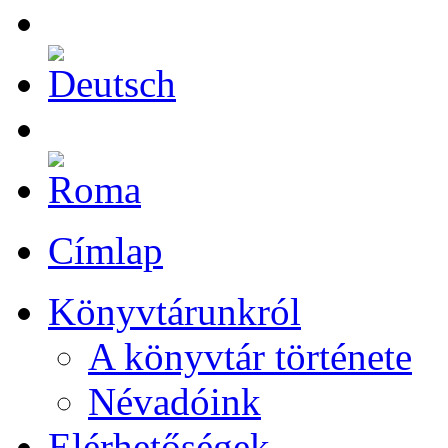
Címlap
Könyvtárunkról
A könyvtár története
Névadóink
Elérhetőségek