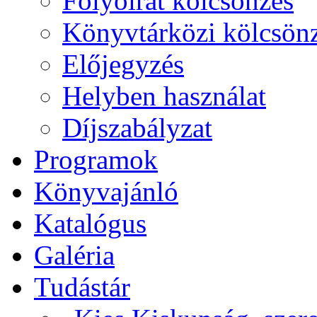
Folyóirat kölcsönzés
Könyvtárközi kölcsön
Előjegyzés
Helyben használat
Díjszabályzat
Programok
Könyvajánló
Katalógus
Galéria
Tudástár