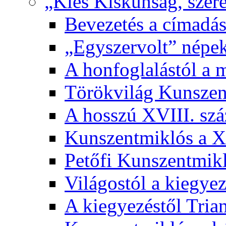
„Kies Kiskunság, szere
Bevezetés a címadás
„Egyszervolt” népek
A honfoglalástól a 
Törökvilág Kunsze
A hosszú XVIII. sz
Kunszentmiklós a XI
Petőfi Kunszentmik
Világostól a kiegyez
A kiegyezéstől Tria