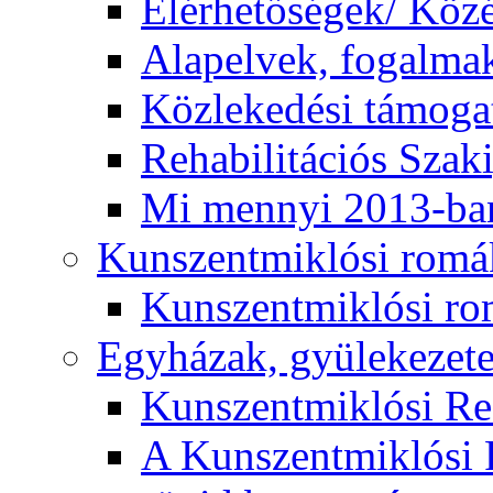
Elérhetőségek/ Köz
Alapelvek, fogalma
Közlekedési támogat
Rehabilitációs Szak
Mi mennyi 2013-ba
Kunszentmiklósi romá
Kunszentmiklósi r
Egyházak, gyülekezet
Kunszentmiklósi R
A Kunszentmiklósi 