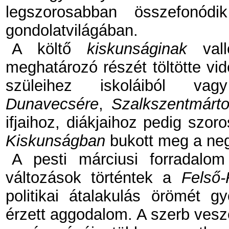
legszorosabban összefonódi
gondolatvilágában.
A költő
kiskunságinak
vall
meghatározó részét töltötte vi
szüleihez iskoláiból vag
Dunavecsére
,
Szalkszentmárto
ifjaihoz, diákjaihoz pedig szor
Kiskunságban
bukott meg a ne
A pesti márciusi forradalom 
változások történtek a
Felső-
politikai átalakulás örömét gy
érzett aggodalom. A szerb vesz