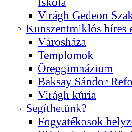
Iskola
Virágh Gedeon Szak
Kunszentmiklós híres 
Városháza
Templomok
Öreggimnázium
Baksay Sándor Ref
Virágh kúria
Segíthetünk?
Fogyatékosok helyz