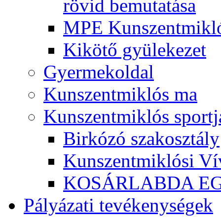
rövid bemutatása
MPE Kunszentmikló
Kikötő gyülekezet
Gyermekoldal
Kunszentmiklós ma
Kunszentmiklós sportj
Birkózó szakosztály
Kunszentmiklósi Ví
KOSÁRLABDA E
Pályázati tevékenységek