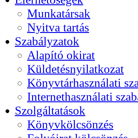
Munkatársak
Nyitva tartás
Szabályzatok
Alapító okirat
Küldetésnyilatkozat
Könyvtárhasználati sz
Internethasználati szab
Szolgáltatások
Könyvkölcsönzés