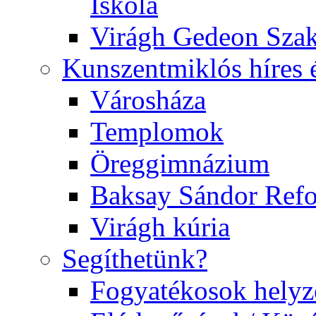
Iskola
Virágh Gedeon Szak
Kunszentmiklós híres 
Városháza
Templomok
Öreggimnázium
Baksay Sándor Ref
Virágh kúria
Segíthetünk?
Fogyatékosok helyz