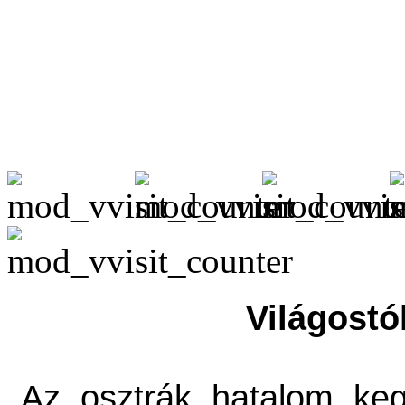
Világostó
Az osztrák hatalom keg