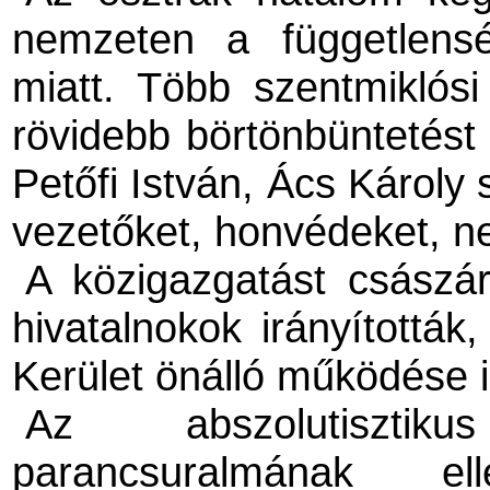
nemzeten a függetlensé
miatt. Több szentmiklós
rövidebb börtönbüntetést
Petőfi István, Ács Károly 
vezetőket, honvédeket, n
A közigazgatást császár
hivatalnokok irányított
Kerület önálló működése i
Az abszolutisztik
parancsuralmának el