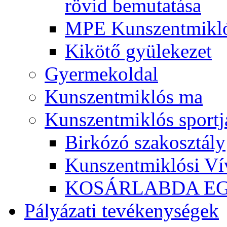
rövid bemutatása
MPE Kunszentmikló
Kikötő gyülekezet
Gyermekoldal
Kunszentmiklós ma
Kunszentmiklós sportj
Birkózó szakosztály
Kunszentmiklósi Ví
KOSÁRLABDA E
Pályázati tevékenységek