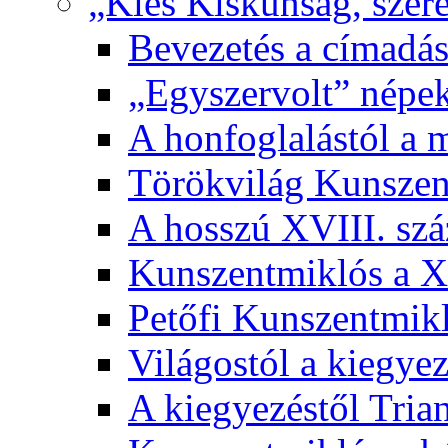
„Kies Kiskunság, szere
Bevezetés a címadás
„Egyszervolt” népek
A honfoglalástól a 
Törökvilág Kunsze
A hosszú XVIII. sz
Kunszentmiklós a XI
Petőfi Kunszentmik
Világostól a kiegyez
A kiegyezéstől Tria