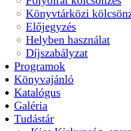
Folyóirat kölcsönzés
Könyvtárközi kölcsön
Előjegyzés
Helyben használat
Díjszabályzat
Programok
Könyvajánló
Katalógus
Galéria
Tudástár