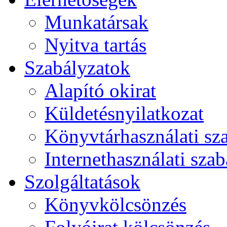
Munkatársak
Nyitva tartás
Szabályzatok
Alapító okirat
Küldetésnyilatkozat
Könyvtárhasználati sz
Internethasználati szab
Szolgáltatások
Könyvkölcsönzés