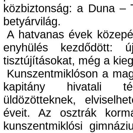
közbiztonság: a Duna – 
betyárvilág.
A hatvanas évek közepén
enyhülés kezdődött: új
tisztújításokat, még a kie
Kunszentmiklóson a magy
kapitány hivatali t
üldözötteknek, elviselh
éveit. Az osztrák kor
kunszentmiklósi gimnáz