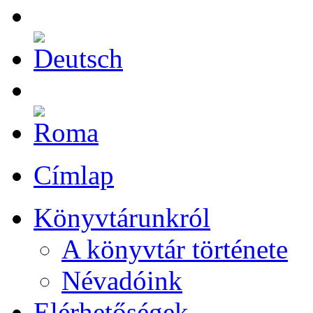
Címlap
Könyvtárunkról
A könyvtár története
Névadóink
Elérhetőségek