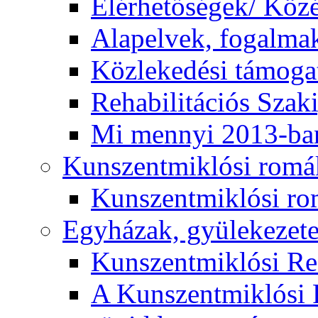
Elérhetőségek/ Köz
Alapelvek, fogalma
Közlekedési támogat
Rehabilitációs Szak
Mi mennyi 2013-ba
Kunszentmiklósi romá
Kunszentmiklósi r
Egyházak, gyülekezet
Kunszentmiklósi R
A Kunszentmiklósi 