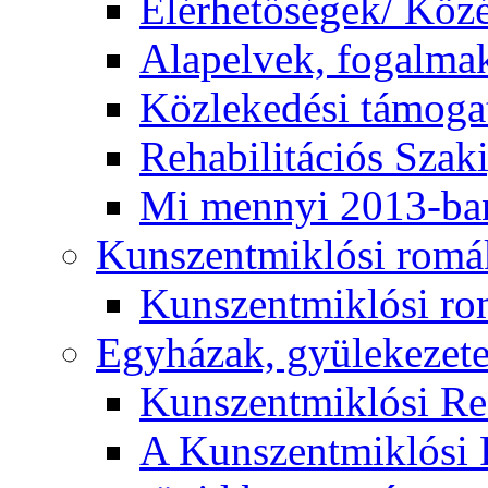
Elérhetőségek/ Köz
Alapelvek, fogalma
Közlekedési támogat
Rehabilitációs Szak
Mi mennyi 2013-ba
Kunszentmiklósi romá
Kunszentmiklósi r
Egyházak, gyülekezet
Kunszentmiklósi R
A Kunszentmiklósi 