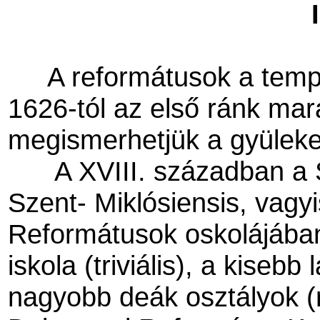
A reformátusok a templ
1626-tól az első ránk mar
megismerhetjük a gyülekeze
A XVIII. században a
Szent- Miklósiensis, vagy
Reformátusok oskolájában
iskola (triviális), a kisebb
nagyobb deák osztályok (r