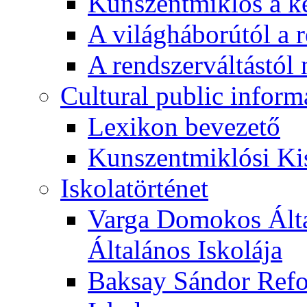
Kunszentmiklós a ké
A világháborútól a r
A rendszerváltástól 
Cultural public inform
Lexikon bevezető
Kunszentmiklósi Ki
Iskolatörténet
Varga Domokos Ált
Általános Iskolája
Baksay Sándor Refo