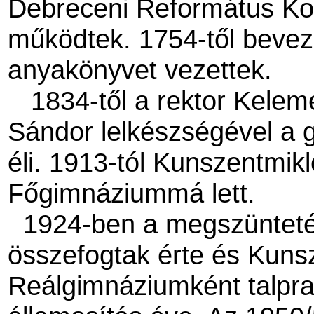
Debreceni Református Kol
működtek. 1754-től beveze
anyakönyvet vezettek.
1834-től a rektor Kele
Sándor lelkészségével a 
éli. 1913-tól Kunszentmik
Főgimnáziummá lett.
1924-ben a megszünteté
összefogtak érte és Kuns
Reálgimnáziumként talpra 