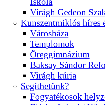
Iskola
Virágh Gedeon Szak
Kunszentmiklós híres 
Városháza
Templomok
Öreggimnázium
Baksay Sándor Ref
Virágh kúria
Segíthetünk?
Fogyatékosok helyz