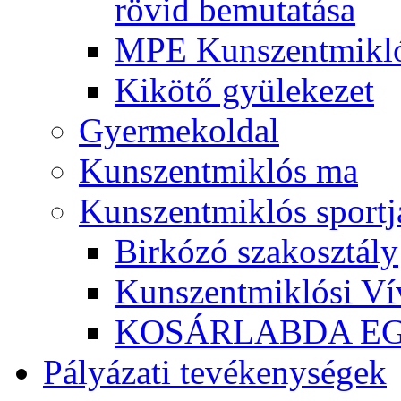
rövid bemutatása
MPE Kunszentmikló
Kikötő gyülekezet
Gyermekoldal
Kunszentmiklós ma
Kunszentmiklós sportj
Birkózó szakosztály
Kunszentmiklósi Ví
KOSÁRLABDA E
Pályázati tevékenységek