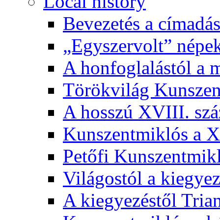
Local history
Bevezetés a címadás
„Egyszervolt” népek
A honfoglalástól a 
Törökvilág Kunsze
A hosszú XVIII. sz
Kunszentmiklós a XI
Petőfi Kunszentmik
Világostól a kiegyez
A kiegyezéstől Tria