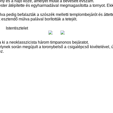
orony és a hajó közé, amelyet mutat a bevésett évszám.
er átépítette és egyharmadával megmagasította a tornyot. Ekkor 
lva pedig befalazták a szószék melletti templombejárót és áttetté
esztendő múlva palával borították a tetejét.
Istentisztelet
a ki a neoklasszicista három timpanonos bejáratot.
lynek során megújult a toronybelső a csigalépcső kivételével, új j
ez.