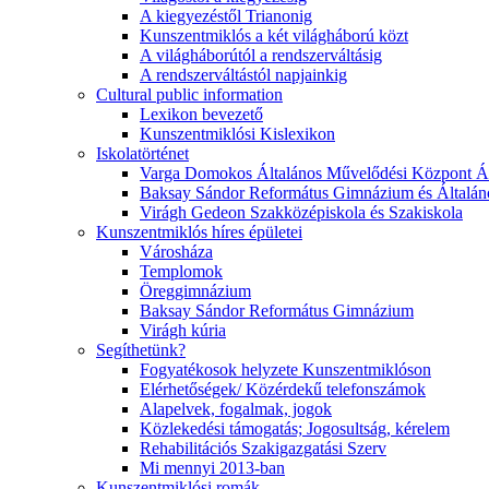
A kiegyezéstől Trianonig
Kunszentmiklós a két világháború közt
A világháborútól a rendszerváltásig
A rendszerváltástól napjainkig
Cultural public information
Lexikon bevezető
Kunszentmiklósi Kislexikon
Iskolatörténet
Varga Domokos Általános Művelődési Központ Ált
Baksay Sándor Református Gimnázium és Általáno
Virágh Gedeon Szakközépiskola és Szakiskola
Kunszentmiklós híres épületei
Városháza
Templomok
Öreggimnázium
Baksay Sándor Református Gimnázium
Virágh kúria
Segíthetünk?
Fogyatékosok helyzete Kunszentmiklóson
Elérhetőségek/ Közérdekű telefonszámok
Alapelvek, fogalmak, jogok
Közlekedési támogatás; Jogosultság, kérelem
Rehabilitációs Szakigazgatási Szerv
Mi mennyi 2013-ban
Kunszentmiklósi romák