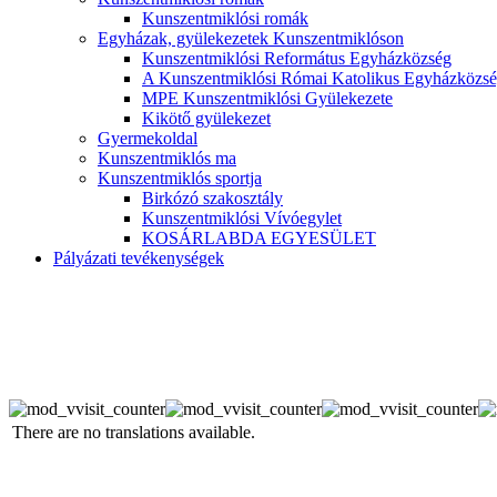
Kunszentmiklósi romák
Egyházak, gyülekezetek Kunszentmiklóson
Kunszentmiklósi Református Egyházközség
A Kunszentmiklósi Római Katolikus Egyházközsé
MPE Kunszentmiklósi Gyülekezete
Kikötő gyülekezet
Gyermekoldal
Kunszentmiklós ma
Kunszentmiklós sportja
Birkózó szakosztály
Kunszentmiklósi Vívóegylet
KOSÁRLABDA EGYESÜLET
Pályázati tevékenységek
There are no translations available.