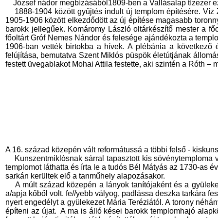
József nádor megbízásából1809-ben a Vallásalap tízezer ezüs
1888-1904 között gyűjtés indult új templom építésére. V
1905-1906 között elkezdődött az új építése magasabb toronny
barokk jellegűek. Komáromy László oltárkészítő mester a főol
főoltárt Gróf Nemes Nándor és felesége ajándékozta a templ
1906-ban vették birtokba a hívek. A plébánia a következő
felújítása, bemutatva Szent Miklós püspök életútjának állomá
festett üvegablakot Mohai Attila festette, aki szintén a Róth –
A 16. század közepén vált reformátussá a többi felső - kisku
Kunszentmiklósnak sárral tapasztott kis sövénytemploma vol
templomot láthatta és írta le a tudós Bél Mátyás az 1730-as
sarkán kerültek elő a tanműhely alapozásakor.
A múlt század közepén a lányok tanítójaként és a gyüleke
a/apja kőből volt. fe//yebb vályog, padlássa deszka tarkára f
nyert engedélyt a gyülekezet Mária Teréziától. A torony néhá
építeni az újat.
A ma is álló kései barokk templomhajó alapkö