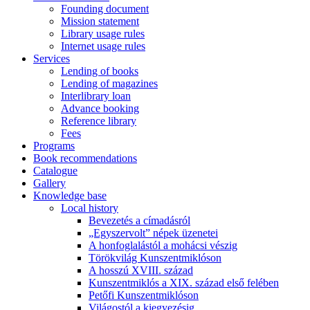
Founding document
Mission statement
Library usage rules
Internet usage rules
Services
Lending of books
Lending of magazines
Interlibrary loan
Advance booking
Reference library
Fees
Programs
Book recommendations
Catalogue
Gallery
Knowledge base
Local history
Bevezetés a címadásról
„Egyszervolt” népek üzenetei
A honfoglalástól a mohácsi vészig
Törökvilág Kunszentmiklóson
A hosszú XVIII. század
Kunszentmiklós a XIX. század első felében
Petőfi Kunszentmiklóson
Világostól a kiegyezésig