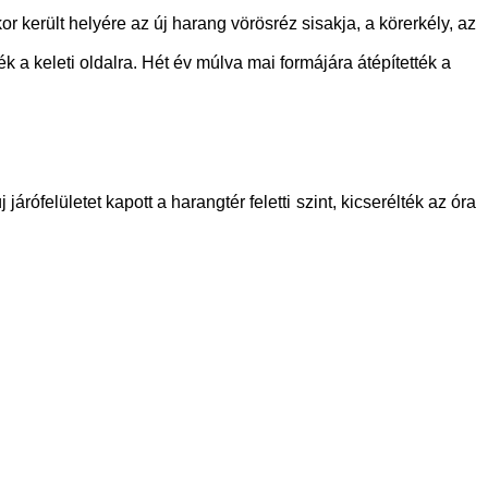
került helyére az új harang vörösréz sisakja, a körerkély, az
k a keleti oldalra. Hét év múlva mai formájára átépítették a
árófelületet kapott a harangtér feletti szint, kicserélték az óra