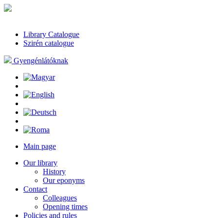
Library Catalogue
Szirén catalogue
Gyengénlátóknak
Main page
Our library
History
Our eponyms
Contact
Colleagues
Opening times
Policies and rules