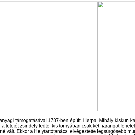
 anyagi támogatásával 1787-ben épült. Herpai Mihály kiskun ka
 a tetejét zsindely fedte, kis tornyában csak két harangot lehete
nné vált. Ekkor a Helytartótanács
elvégeztette legsürgősebb mun