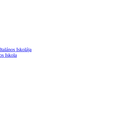
alános Iskolája
s Iskola