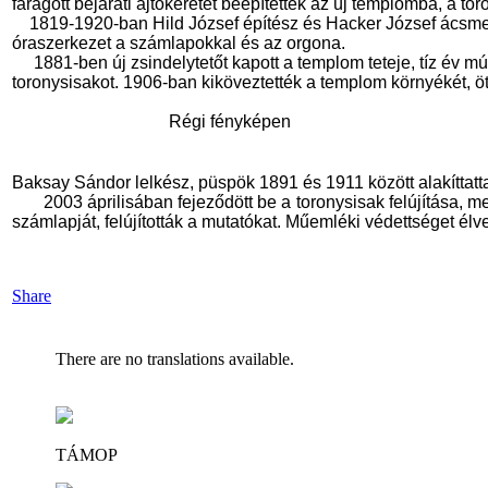
faragott bejárati ajtókeretét beépítették az új templomba, a t
1819-1920-ban Hild József építész és Hacker József ácsmest
óraszerkezet a számlapokkal és az orgona.
1881-ben új zsindelytetőt kapott a templom teteje, tíz év mú
toronysisakot. 1906-ban kiköveztették a templom környékét, öt 
Régi fényképen
Baksay Sándor lelkész, püspök 1891 és 1911 között alakíttatt
2003 áprilisában fejeződött be a toronysisak felújítása, me
számlapját, felújították a mutatókat. Műemléki védettséget élv
Share
There are no translations available.
TÁMOP