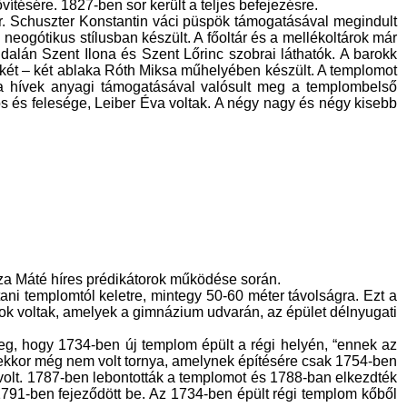
ítésére. 1827-ben sor került a teljes befejezésre.
r. Schuszter Konstantin váci püspök támogatásával megindult
eogótikus stílusban készült. A főoltár és a mellékoltárok már
ldalán Szent Ilona és Szent Lőrinc szobrai láthatók. A barokk
ó két – két ablaka Róth Miksa műhelyében készült. A templomot
 a hívek anyagi támogatásával valósult meg a templombelső
ós és felesége, Leiber Éva voltak. A négy nagy és négy kisebb
cza Máté híres prédikátorok működése során.
ani templomtól keletre, mintegy 50-60 méter távolságra. Ezt a
ok voltak, amelyek a gimnázium udvarán, az épület délnyugati
meg, hogy 1734-ben új templom épült a régi helyén, “ennek az
ak ekkor még nem volt tornya, amelynek építésére csak 1754-ben
 volt. 1787-ben lebontották a templomot és 1788-ban elkezdték
791-ben fejeződött be. Az 1734-ben épült régi templom kőből