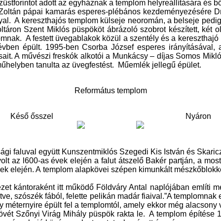
tforintot adott az egyháznak a templom helyreállítására és bőv
íz Zoltán pápai kamarás esperes-plébános kezdeményezésére D
al.
A kereszthajós templom külseje neoromán, a belseje pedig n
táron Szent Miklós püspököt ábrázoló szobrot készített, két o
omnak.
A festett üvegablakok közül a szentély és a kereszthaj
 évben épült. 1995-ben Csorba József esperes irányításával,
sait. A művészi freskók alkotói a Munkácsy – díjas Somos Mikl
 műhelyben tanulta az üvegfestést.
Műemlék jellegű épület.
Református templom
Késő ősszel
Nyáron
nsági faluval együtt Kunszentmiklós Szegedi Kis István és Skari
t az l600-as évek elején a falut átszelő Bakér partján, a most
 évek elején. A templom alapkövei szépen kimunkált mészkőblokk
zet kántoraként itt működő Földváry Antal naplójában említi 
estve, szószék fából, felette pelikán madár fiaival.”A templomn
ny méternyire épült fel a templomtól, amely ekkor még alacsony
vét Szőnyi Virág Mihály püspök rakta le.
A templom építése 1