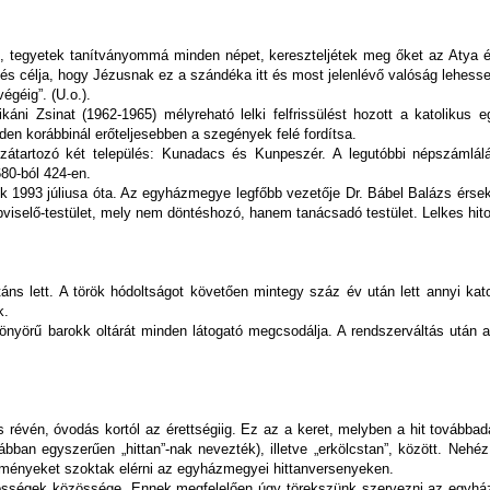
, tegyetek tanítványommá minden népet, kereszteljétek meg őket az Atya é
s célja, hogy Jézusnak ez a szándéka itt és most jelenlévő valóság lehess
égéig”. (U.o.).
káni Zsinat (1962-1965) mélyreható lelki felfrissülést hozott a katolikus
n korábbinál erőteljesebben a szegények felé fordítsa.
tartozó két település: Kunadacs és Kunpeszér. A legutóbbi népszámlálás
80-ból 424-en.
993 júliusa óta. Az egyházmegye legfőbb vezetője Dr. Bábel Balázs érsek ú
viselő-testület, mely nem döntéshozó, hanem tanácsadó testület. Lelkes hit
táns lett. A török hódoltságot követően mintegy száz év után lett annyi ka
k.
yönyörű barokk oltárát minden látogató megcsodálja. A rendszerváltás után
 révén, óvodás kortól az érettségiig. Ez az a keret, melyben a hit továbbad
rábban egyszerűen „hittan”-nak nevezték), illetve „erkölcstan”, között. Nehé
redményeket szoktak elérni az egyházmegyei hittanversenyeken.
össégek közössége. Ennek megfelelően úgy törekszünk szervezni az egyházkö