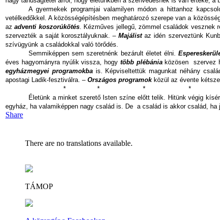
nagy tanúságtétel arról, hogy életünkben a szenvedésnek is van értéke, a 
A gyermekek programjai valamilyen módon a hittanhoz kapcsoló
vetélkedőkkel. A közösségépítésben meghatározó szerepe van a közösségi 
az
adventi koszorúkötés
. Kézműves jellegű, zömmel családok vesznek rés
szervezték a saját korosztályuknak. –
Majálist
az idén szerveztünk Kunbáb
szívügyünk a családokkal való törődés.
Semmiképpen sem szeretnénk bezárult életet élni.
Espereskerüle
éves hagyományra nyúlik vissza, hogy
több plébánia
közösen
szervez 
egyházmegyei programokba
is. Képviseltettük magunkat néhány családd
apostagi Ladik-fesztiválra. –
Országos programok
közül az évente kétszer
*
*
*
*
Életünk a minket szerető Isten színe előtt telik. Hitünk végig kí
egyház, ha valamiképpen nagy család is. De
a család is akkor család, ha
Share
There are no translations available.
TÁMOP