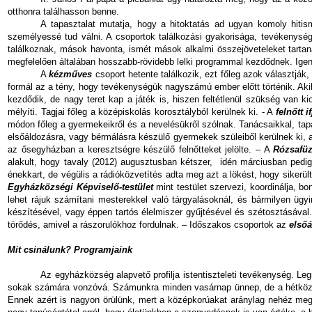
otthonra találhasson benne.
A tapasztalat mutatja, hogy a hitoktatás ad ugyan komoly hiti
személyessé tud válni. A csoportok találkozási gyakorisága, tevékenysé
találkoznak, mások havonta, ismét mások alkalmi összejöveteleket tartanak
megfelelően általában hosszabb-rövidebb lelki programmal kezdődnek. Igen
A
kézműves
csoport hetente találkozik, ezt főleg azok választjá
formál az a tény, hogy tevékenységük nagyszámú ember előtt történik. Akik
kezdődik, de nagy teret kap a játék is, hiszen feltétlenül szükség van
mélyíti. Tagjai főleg a középiskolás korosztályból kerülnek ki. - A
felnőtt i
módon főleg a gyermekeikről és a nevelésükről szólnak. Tanácsaikkal, t
elsőáldozásra, vagy bérmálásra készülő gyermekek szüleiből kerülnek ki, 
az ősegyházban a keresztségre készülő felnőtteket jelölte. – A
Rózsafüz
alakult, hogy tavaly (2012) augusztusban kétszer,
idén márciusban pedig
énekkart, de végülis a rádióközvetítés adta meg azt a lökést, hogy siker
Egyházközségi Képviselő-testület
mint testület szervezi, koordinálja, 
lehet rájuk számítani mesterekkel való tárgyalásoknál, és bármilyen üg
készítésével, vagy éppen tartós élelmiszer gyűjtésével és szétosztásáva
törődés, amivel a rászorulókhoz fordulnak. – Időszakos csoportok az
elsőá
Mit csinálunk? Programjaink
Az egyházközség alapvető profilja istentiszteleti tevékenység. L
sokak számára vonzóvá. Számunkra minden vasárnap ünnep, de a hétközn
Ennek azért is nagyon örülünk, mert a középkorúakat aránylag nehéz meg