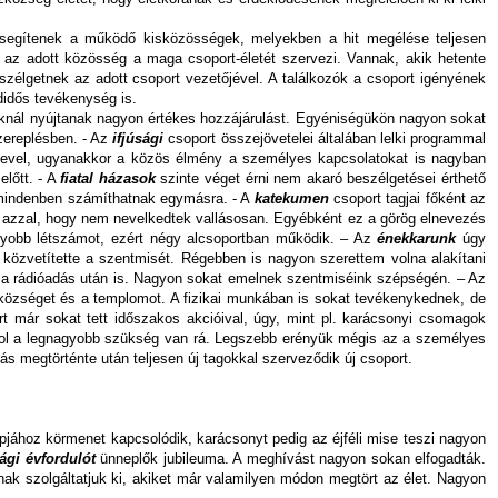
n segítenek a működő kisközösségek, melyekben a hit megélése teljesen
 az adott közösség a maga csoport-életét szervezi. Vannak, akik hetente
eszélgetnek az adott csoport vezetőjével. A találkozók a csoport igényének
didős tevékenység is.
knál nyújtanak nagyon értékes hozzájárulást. Egyéniségükön nagyon sokat
szereplésben. - Az
ifjúsági
csoport összejövetelei általában lelki programmal
e nevel, ugyanakkor a közös élmény a személyes kapcsolatokat is nagyban
lőtt. - A
fiatal házasok
szinte véget érni nem akaró beszélgetései érthető
 mindenben számíthatnak egymásra. - A
katekumen
csoport tagjai főként az
ől azzal, hogy nem nevelkedtek vallásosan. Egyébként ez a görög elnevezés
gyobb létszámot, ezért négy alcsoportban működik. – Az
énekkarunk
úgy
közvetítette a szentmisét. Régebben is nagyon szerettem volna alakítani
ot a rádióadás után is. Nagyon sokat emelnek szentmiséink szépségén. – Az
ázközséget és a templomot. A fizikai munkában is sokat tevékenykednek, de
 már sokat tett időszakos akcióival, úgy, mint pl. karácsonyi csomagok
 ahol a legnagyobb szükség van rá. Legszebb erényük mégis az a személyes
s megtörténte után teljesen új tagokkal szerveződik új csoport.
pjához körmenet kapcsolódik, karácsonyt pedig az éjféli mise teszi nagyon
ági évfordulót
ünneplők jubileuma. A meghívást nagyon sokan elfogadták.
k szolgáltatjuk ki, akiket már valamilyen módon megtört az élet. Nagyon