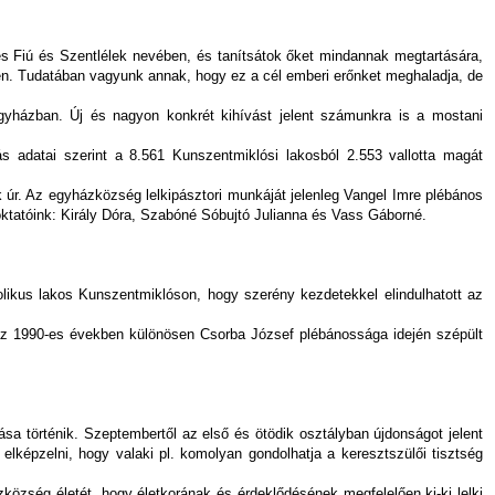
s Fiú és Szentlélek nevében, és tanítsátok őket mindannak megtartására,
en. Tudatában vagyunk annak, hogy ez a cél emberi erőnket meghaladja, de
 egyházban. Új és nagyon konkrét kihívást jelent számunkra is a mostani
 adatai szerint a 8.561 Kunszentmiklósi lakosból 2.553 vallotta magát
r. Az egyházközség lelkipásztori munkáját jelenleg Vangel Imre plébános
oktatóink: Király Dóra, Szabóné Sóbujtó Julianna és Vass Gáborné.
tolikus lakos Kunszentmiklóson, hogy szerény kezdetekkel elindulhatott az
 az 1990-es években különösen Csorba József plébánossága idején szépült
ása történik. Szeptembertől az első és ötödik osztályban újdonságot jelent
z elképzelni, hogy valaki pl. komolyan gondolhatja a keresztszülői tisztség
zség életét, hogy életkorának és érdeklődésének megfelelően ki-ki lelki