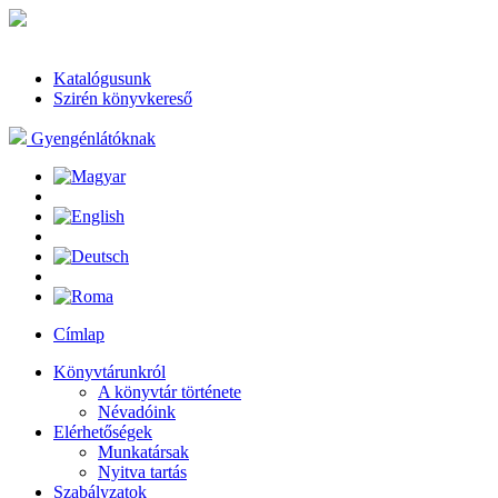
Katalógusunk
Szirén könyvkereső
Gyengénlátóknak
Címlap
Könyvtárunkról
A könyvtár története
Névadóink
Elérhetőségek
Munkatársak
Nyitva tartás
Szabályzatok