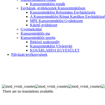
Kunszentmiklósi romák
Egyházak, gyülekezetek Kunszentmiklóson
Kunszentmiklósi Református Egyházközség
A Kunszentmiklósi Római Katolikus Egyházközsé
MPE Kunszentmiklósi Gyülekezete
Kikötő gyülekezet
Gyermekoldal
Kunszentmiklós ma
Kunszentmiklós sportja
Birkózó szakosztály
Kunszentmiklósi Vívóegylet
KOSÁRLABDA EGYESÜLET
Pályázati tevékenységek
There are no translations available.