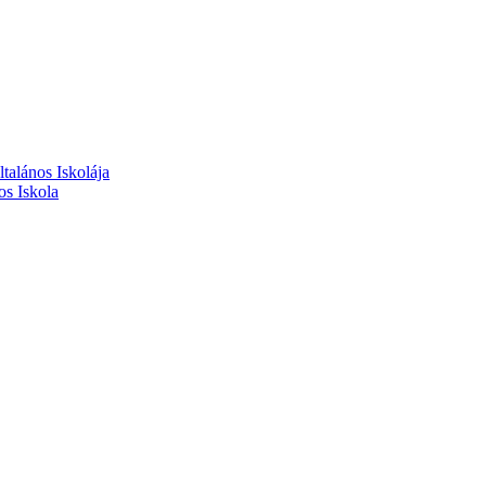
alános Iskolája
s Iskola