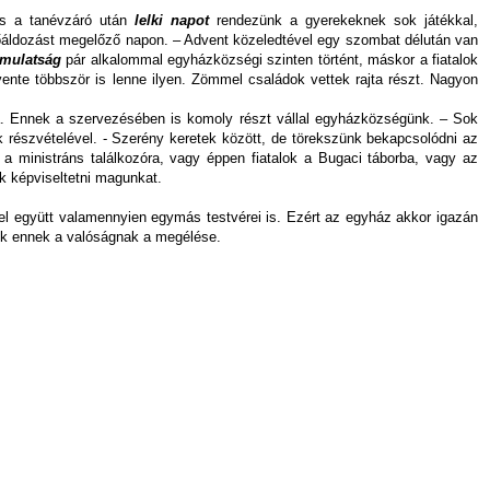
 és a tanévzáró után
lelki napot
rendezünk a gyerekeknek sok játékkal,
sőáldozást megelőző napon. – Advent közeledtével egy szombat délután van
 mulatság
pár alkalommal egyházközségi szinten történt, máskor a fiatalok
vente többször is lenne ilyen. Zömmel családok vettek rajta részt. Nagyon
a. Ennek a szervezésében is komoly részt vállal egyházközségünk. – Sok
 részvételével. - Szerény keretek között, de törekszünk bekapcsolódni az
 a ministráns találkozóra, vagy éppen fiatalok a Bugaci táborba, vagy az
k képviseltetni magunkat.
zzel együtt valamennyien egymás testvérei is. Ezért az egyház akkor igazán
unk ennek a valóságnak a megélése.