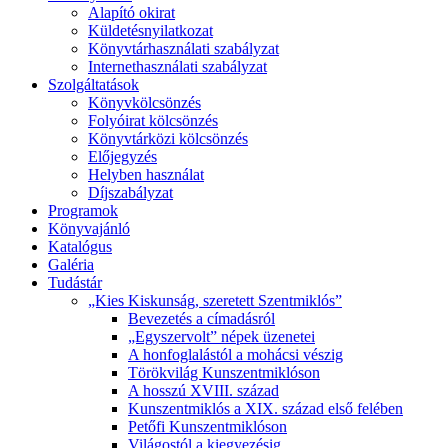
Alapító okirat
Küldetésnyilatkozat
Könyvtárhasználati szabályzat
Internethasználati szabályzat
Szolgáltatások
Könyvkölcsönzés
Folyóirat kölcsönzés
Könyvtárközi kölcsönzés
Előjegyzés
Helyben használat
Díjszabályzat
Programok
Könyvajánló
Katalógus
Galéria
Tudástár
„Kies Kiskunság, szeretett Szentmiklós”
Bevezetés a címadásról
„Egyszervolt” népek üzenetei
A honfoglalástól a mohácsi vészig
Törökvilág Kunszentmiklóson
A hosszú XVIII. század
Kunszentmiklós a XIX. század első felében
Petőfi Kunszentmiklóson
Világostól a kiegyezésig