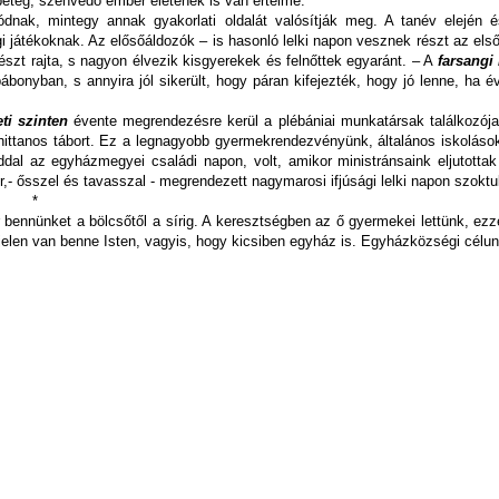
beteg, szenvedő ember életének is van értelme.
dnak, mintegy annak gyakorlati oldalát valósítják meg. A tanév elején
játékoknak. Az elősőáldozók – is hasonló lelki napon vesznek részt az el
zt rajta, s nagyon élvezik kisgyerekek és felnőttek egyaránt. – A
farsangi
onyban, s annyira jól sikerült, hogy páran kifejezték, hogy jó lenne, ha é
ti szinten
évente megrendezésre kerül a plébániai munkatársak találkozój
hittanos tábort. Ez a legnagyobb gyermekrendezvényünk, általános iskolások
al az egyházmegyei családi napon, volt, amikor ministránsaink eljutottak
,- ősszel és tavasszal - megrendezett nagymarosi ifjúsági lelki napon szoktu
*
sér bennünket a bölcsőtől a sírig. A keresztségben az ő gyermekei lettünk, e
 jelen van benne Isten, vagyis, hogy kicsiben egyház is. Egyházközségi cél