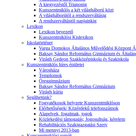
A kiegyezéstől Trianonig
Kunszentmiklós a két világháború közt
A világháborútól a rendszerváltásig
A rendszerváltástól napjainkig
Lexikon
Lexikon bevezető
Kunszentmiklósi Kislexikon
Iskolatörténet
Varga Domokos Általános Művelődési Központ Ált
Baksay Sándor Református Gimnázium és Általáno
Virágh Gedeon Szakközépiskola és Szakiskola
Kunszentmiklós híres épületei
Városháza
Templomok
Öreggimnázium
Baksay Sándor Református Gimnázium
Virágh kúria
Segíthetünk?
Fogyatékosok helyzete Kunszentmiklóson
Elérhetőségek/ Közérdekű telefonszámok
Alapelvek, fogalmak, jogok
Közlekedési támogatás; Jogosultság, kérelem
Rehabilitációs Szakigazgatási Szerv
Mi mennyi 2013-ban
Kunszentmiklósi romák