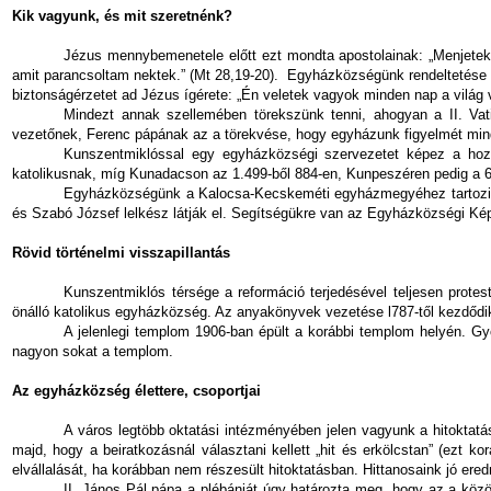
Kik vagyunk, és mit szeretnénk?
Jézus mennybemenetele előtt ezt mondta apostolainak: „Menjetek
amit parancsoltam nektek.” (Mt 28,19-20).
Egyházközségünk rendeltetése é
biztonságérzetet ad Jézus ígérete: „Én veletek vagyok minden nap a világ v
Mindezt annak szellemében törekszünk tenni, ahogyan a II. Vati
vezetőnek, Ferenc pápának az a törekvése, hogy egyházunk figyelmét minde
Kunszentmiklóssal egy egyházközségi szervezetet képez a hozzá
katolikusnak, míg Kunadacson az 1.499-ből 884-en, Kunpeszéren pedig a 6
Egyházközségünk a Kalocsa-Kecskeméti egyházmegyéhez tartozik 1
és Szabó József lelkész látják el. Segítségükre van az Egyházközségi Kép
Rövid történelmi visszapillantás
Kunszentmiklós térsége a reformáció terjedésével teljesen protes
önálló katolikus egyházközség. Az anyakönyvek vezetése l787-től kezdődi
A jelenlegi templom 1906-ban épült a korábbi templom helyén. G
nagyon sokat a templom.
Az egyházközség élettere, csoportjai
A város legtöbb oktatási intézményében jelen vagyunk a hitoktatás
majd, hogy a beiratkozásnál választani kellett „hit és erkölcstan” (ezt ko
elvállalását, ha korábban nem részesült hitoktatásban. Hittanosaink jó e
II. János Pál pápa a plébániát úgy határozta meg, hogy az a köz