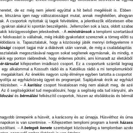
smeretet, de ez még nem jelenti egyúttal a hit belső megélését is. Ebbe
ge, létszáma igen nagy változatosságot mutat, annak megfelelően, ahogyan
. A csoportok nyitottak új tagok felvételére, a jelentkezők előzetesen elb
 gyakran alakul ki spontán beszélgetés. Jellemzően sok a laza, oldott szaba
k, akik kézügyességben jeleskednek. - A
ministránsok
a templomi szertartáso
 felolvasást is vállalnak, még inkább gyakorlatot szereznek a tömeg előtti 
 kioldódásra is. Tapasztalatuk, hogy a közösségi játék mennyi önfegyelemr
fjúsági
csoport tagjai már a diákévek után vannak, de még a családalapítás e
apasztalataik megosztásával nagyon sokat segítenek egymásnak, és mindig,
akik egy ponton ráébrednek, hogy érdemes pótolni, ami kimaradt az életükb
ér-társulat
kifejezetten imádkozó csoport. Ez a csoportunk számlál legna
 egy alkalommal a Kossuth rádió és a Katolikus rádió a mi templomunkból 
ült megalakítani. Az éneklés nagyon szép élménye egyben tartotta a csoport
bonyolítja az egyházközség ügyeit és programjait. Sajátjuknak érzik az egyh
yintézésben. – A
karitász
csoport hivatalosan még nem alakult meg, de azért
l. Az ő segítségükkel tud megvalósulni, hogy a segítség oda tud irányulni,
ldozási
és
bérmálási
felkészítő csoportok, hiszen az elsőáldozás és bérmálá
egnagyobb ünnepeink a húsvét, a karácsony és az úrnapja. Húsvéthoz és úrna
apokon is van szentmise. – Kifejezetten templomi program a kerek
házass
szólítani. – A
betegek kenete
szentséget közösségileg a templomban azokna