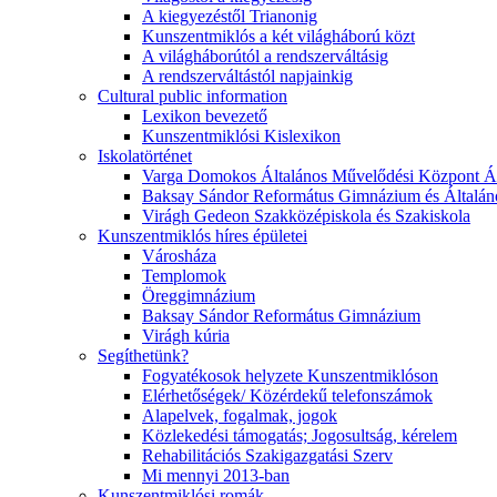
A kiegyezéstől Trianonig
Kunszentmiklós a két világháború közt
A világháborútól a rendszerváltásig
A rendszerváltástól napjainkig
Cultural public information
Lexikon bevezető
Kunszentmiklósi Kislexikon
Iskolatörténet
Varga Domokos Általános Művelődési Központ Ált
Baksay Sándor Református Gimnázium és Általáno
Virágh Gedeon Szakközépiskola és Szakiskola
Kunszentmiklós híres épületei
Városháza
Templomok
Öreggimnázium
Baksay Sándor Református Gimnázium
Virágh kúria
Segíthetünk?
Fogyatékosok helyzete Kunszentmiklóson
Elérhetőségek/ Közérdekű telefonszámok
Alapelvek, fogalmak, jogok
Közlekedési támogatás; Jogosultság, kérelem
Rehabilitációs Szakigazgatási Szerv
Mi mennyi 2013-ban
Kunszentmiklósi romák