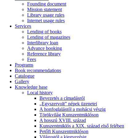
Founding document
Mission statement
Library usage rules
Internet usage rules
Services
Lending of books
Lending of magazines
Interlibrary loan
Advance booking
Reference library
Fees
Programs
Book recommendations
Catalogue
Gallery
Knowledge base
Local history
Bevezetés a címadásról
„Egyszervolt” népek üzenetei
A honfoglalástól a mohácsi vészig
Törökvilág Kunszentmiklóson
A hosszú XVIII. század
Kunszentmiklós a XIX. század első felében
Petőfi Kunszentmiklóson
Világostól a kiegyezésig