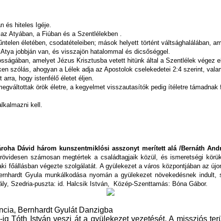
n és hiteles Igéje.
 az Atyában, a Fiúban és a Szentlélekben .
telen életében, csodatételeiben; mások helyett történt váltsághalálában, ame
tya jobbján van, és visszajön hatalommal és dicsőséggel.
sságában, amelyet Jézus Krisztusba vetett hitünk által a Szentlélek végez e
n szólás, ahogyan a Lélek adja az Apostolok cselekedetei 2:4 szerint, valam
arra, hogy istenfélő életet éljen.
váltottak örök életre, a kegyelmet visszautasítók pedig ítéletre támadnak f
lkalmazni kell.
ároha Dávid három kunszentmiklósi asszonyt merített alá /Bernáth And
rövidesen számosan megtértek a családtagjaik közül, és ismeretségi körük
 aki főállásban végezte szolgálatát. A gyülekezet a város központjában az ú
at. Bernhardt Gyula munkálkodása nyomán a gyülekezet növekedésnek indul
ly, Szedria-puszta: id. Halcsik István,
Közép-Szenttamás: Bóna Gábor.
encia, Bernhardt Gyulát Danzigba
37-ig Tóth István veszi át a gyülekezet vezetését. A missziós t