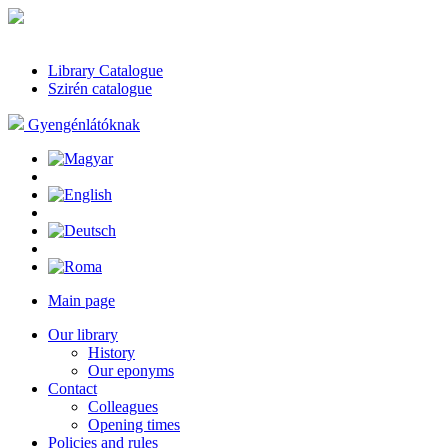
Library Catalogue
Szirén catalogue
Gyengénlátóknak
Main page
Our library
History
Our eponyms
Contact
Colleagues
Opening times
Policies and rules