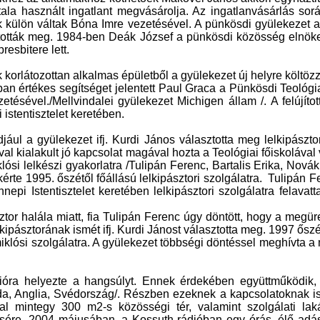
ala használt ingatlant megvásárolja. Az ingatlanvásárlás so
k külön váltak Bóna Imre vezetésével. A pünkösdi gyülekezet az
lasztották meg. 1984-ben Deák József a pünkösdi közösség elnöke
esbitere lett.
k korlátozottan alkalmas épületből a gyülekezet új helyre költ
ításban értékes segítséget jelentett Paul Graca a Pünkösdi Teo
zetésével./Mellvindalei gyülekezet Michigen állam /. A felújíto
istentisztelet keretében.
jául a gyülekezet ifj. Kurdi János választotta meg lelkipászt
tóval kialakult jó kapcsolat magával hozta a Teológiai főiskolá
ósi lelkészi gyakorlatra /Tulipán Ferenc, Bartalis Erika, Nová
rte 1995. őszétől főállású lelkipásztori szolgálatra.
Tulipán Fe
i Istentisztelet keretében lelkipásztori szolgálatra felavatta,
r halála miatt, fia Tulipán Ferenc úgy döntött, hogy a megüres
kipásztorának ismét ifj. Kurdi Jánost választotta meg.
1997
őszé
tmiklósi szolgálatra. A gyülekezet többségi döntéssel meghívta 
ióra helyezte a hangsúlyt. Ennek érdekében együttműködik, 
anada, Anglia, Svédország/. Részben ezeknek a kapcsolatoknak
val mintegy 300 m2-s közösségi tér, valamint szolgálati la
ésére. 2004 májusában, a Kossuth rádióban egy órás, élő adásba