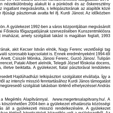
rán nézetkülönbség alakult ki a pünkösdi és az őskeresztény
 ingatlant megvásárolta, s lelkipásztorának az alapítók közé
 ifjúsági pásztornak avatta fel ifj. Kurdi Jánost. Az időközben
özzön. A gyülekezet 1992-ben a város központjában megvásárolt
lógiai Főiskola főigazgatójának szervezésében Kunszentmiklósra
tt imaházat, amely szolgálati lakást is magában foglalt, 1993
orának, akit Kecser István elnök, Nagy Ferenc vezetőségi tag
val való szorosabb kapcsolatot is. Ennek eredményeként 1994-től
k Anett, Csiszér Mónika, Jánosi Ferenc, Gurzó János/. Tulipán
rencet, Pataki Albert alelnök, Telegdi József főiskolai docens,
 illetve beiktatta. A gyülekezet, fiatal pásztorával lendületes
edett Hajdúhadházi lelkipásztori szolgálatot elvállalja. Így a
től az intenzív misszió fenntartásához Kurdi János támogatást
a megüresedő szolgálati lakásban történő elhelyezéssel András
a Megértés Alapítvánnyal.
/www.megertesalapitvany.hu/. A
 is köszönhetően 2004-ben a gyülekezet elhatározta közösségi
kás áll a gyülekezeti misszió rendelkezésére. A gyülekezet
n történő Istentiszteleti közvetítés volt a gyülekezetből. Az