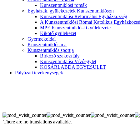
Kunszentmiklósi romák
Egyházak, gyülekezetek Kunszentmiklóson
Kunszentmiklósi Református Egyházközség
A Kunszentmiklósi Római Katolikus Egyházközsé
MPE Kunszentmiklósi Gyülekezete
Kikötő gyülekezet
Gyermekoldal
Kunszentmiklós ma
Kunszentmiklós sportja
Birkózó szakosztály
Kunszentmiklósi Vívóegylet
KOSÁRLABDA EGYESÜLET
Pályázati tevékenységek
There are no translations available.