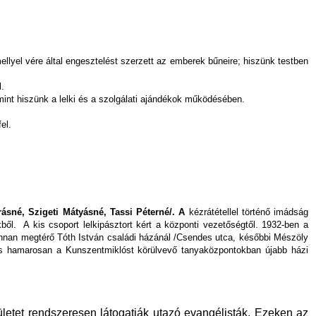
llyel vére által engesztelést szerzett az emberek bűneire; hiszünk testben
l.
int hiszünk a lelki és a szolgálati ajándékok működésében.
el.
rásné, Szigeti Mátyásné, Tassi Péterné/. A
kézrátétellel történő imádság
ből.
A kis csoport lelkipásztort kért a központi vezetőségtől. 1932-ben a
jonnan megtérő Tóth István családi házánál /Csendes utca, későbbi Mészöly
t, s hamarosan a Kunszentmiklóst körülvevő tanyaközpontokban újabb házi
erületet rendszeresen látogatják utazó evangélisták. Ezeken az