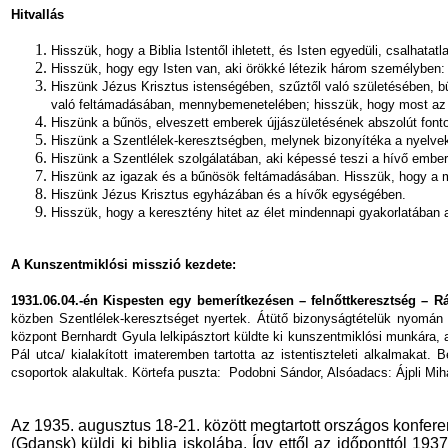
Hitvallás
Hisszük, hogy a Biblia Istentől ihletett, és Isten egyedüli, csalhatatla
Hisszük, hogy egy Isten van, aki örökké létezik három személyben:
Hiszünk Jézus Krisztus istenségében, szűztől való születésében, bűn
való feltámadásában, mennybemenetelében; hisszük, hogy most az A
Hiszünk a bűnös, elveszett emberek újjászületésének abszolút fonto
Hiszünk a Szentlélek-keresztségben, melynek bizonyítéka a nyelveke
Hiszünk a Szentlélek szolgálatában, aki képessé teszi a hívő embert 
Hiszünk az igazak és a bűnösök feltámadásában. Hisszük, hogy a meg
Hiszünk Jézus Krisztus egyházában és a hívők egységében.
Hisszük, hogy a keresztény hitet az élet mindennapi gyakorlatában a
A Kunszentmiklósi misszió kezdete:
1931.06.04.-én Kispesten egy bemerítkezésen – felnőttkeresztség – R
közben Szentlélek-keresztséget nyertek. Átütő bizonyságtételük nyomán 
központ Bernhardt Gyula lelkipásztort küldte ki kunszentmiklósi munkára,
Pál utca/ kialakított imateremben tartotta az istentiszteleti alkalmak
csoportok alakultak. Körtefa puszta:
Podobni Sándor, Alsóadacs: Ájpli Mihá
Az 1935. augusztus 18-21. között megtartott országos konfer
(Gdansk) küldi ki biblia iskolába. Így ettől az időponttól 19