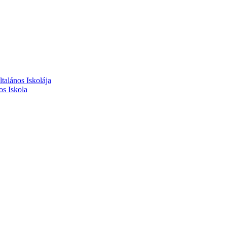
alános Iskolája
s Iskola