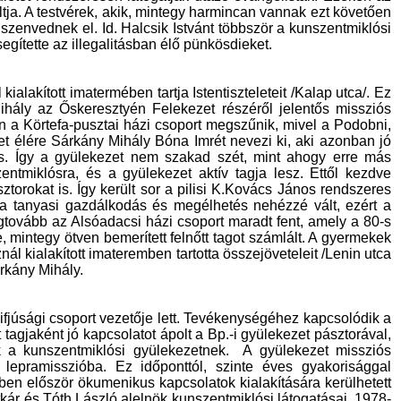
ltja. A testvérek, akik, mintegy harmincan vannak ezt követően
zenvednek el. Id. Halcsik Istvánt többször a kunszentmiklósi
ítette az illegalitásban élő pünkösdieket.
lakított imatermében tartja Istentiszteleteit /Kalap utca/. Ez
hály az Őskeresztyén Felekezet részéről jelentős missziós
án a Körtefa-pusztai házi csoport megszűnik, mivel a Podobni,
et élére Sárkány Mihály Bóna Imrét nevezi ki, aki azonban jó
is. Így a gyülekezet nem szakad szét, mint ahogy erre más
entmiklósra, és a gyülekezet aktív tagja lesz. Ettől kezdve
torokat is. Így került sor a pilisi K.Kovács János rendszeres
 a tanyasi gazdálkodás és megélhetés nehézzé vált, ezért a
gtovább az Alsóadacsi házi csoport maradt fent, amely a 80-s
, mintegy ötven bemerített felnőtt tagot számlált. A gyermekek
ál kialakított imateremben tartotta összejöveteleit /Lenin utca
árkány Mihály.
ifjúsági csoport vezetője lett. Tevékenységéhez kapcsolódik a
agjaként jó kapcsolatot ápolt a Bp.-i gyülekezet pásztorával,
 a kunszentmiklósi gyülekezetnek.
A gyülekezet missziós
epramisszióba. Ez időponttól, szinte éves gyakorisággal
ében először ökumenikus kapcsolatok kialakítására kerülhetett
ár és Tóth László alelnök kunszentmiklósi látogatásai. 1978-