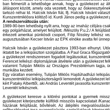
ban felmerült a lehetősége annak, hogy a gyülekezet az ált
álláspont között, amely oda vezetett, hogy az őskeresztyéne
tartozó néhai Id. Halcsik István fiát, Ifj. Halcsik Istvánt vá
Kunszentmiklósra költöző id. Kurdi János pedig a gyülekezet pr
A rendszerváltozás után:
1989-90-ben lehetőség nyílt arra, hogy az imaház céljára csa
egy polgárházat, amelyet felújított. /Mészöly P.u.2./ A felúj
érkezett amerikai pünkösdi csoport, Filip Nissley lelkész ve
augusztusában Kecser István az EPK elnöke avatta fel ünnepi 
Halcsik István a gyülekezet pásztora 1993-ban elhunyt. Utód
iktatott be a lelkipásztori szolgálatba. A Paul Graca főigazga
a gyülekezet rendszeresen fogadott legátusokat, kunszentmikl
Ferencet lelkészi diplomájának átvétele után a gyülekezet felké
valamint Tulipán Miklós az Országos Prezsbitérium tagja, ünnep
munkába kezdett.
Egy váratlan esemény, Tulipán Miklós Hajdúhadházi lelkipászto
kunszentmiklósi lelkipásztorságról lemondott. A gyülekezet lel
kért Pataky Alberttől, aki András Leventét javasolta kunszen
Leventét lelkésznek.
A gyülekezet keresve a kitörési pontokat a gyermek missz
gyülekezet kiterjesztette külföldi missziós kapcsolatait /K
házának felújítását, bővítését. Az átépítés megvalósulásá
erőfeszítéseket tesz evangelizációs szolgálatának kiterjeszt