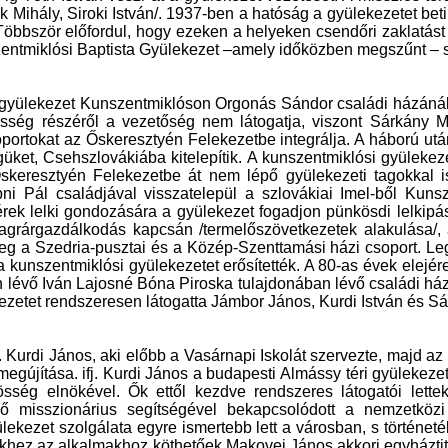
 Mihály, Siroki István/. 1937-ben a hatóság a gyülekezetet beti
bbször előfordul, hogy ezeken a helyeken csendőri zaklatást s
entmiklósi Baptista Gyülekezet –amely időközben megszűnt – seg
gyülekezet Kunszentmiklóson Orgonás Sándor családi házánál kia
ség részéről a vezetőség nem látogatja, viszont Sárkány Mi
oportokat az Őskeresztyén Felekezetbe integrálja. A háború ut
güket, Csehszlovákiába kitelepítik. A kunszentmiklósi gyülekez
Őskeresztyén Felekezetbe át nem lépő gyülekezeti tagokkal 
i Pál családjával visszatelepül a szlovákiai Imel-ből Kunsz
ek lelki gondozására a gyülekezet fogadjon pünkösdi lelkipász
 agrárgazdálkodás kapcsán /termelőszövetkezetek alakulása/,
meg a Szedria-pusztai és a Közép-Szenttamási házi csoport. Le
kunszentmiklósi gyülekezetet erősítették. A 80-as évek elejére
n lévő Iván Lajosné Bóna Piroska tulajdonában lévő családi házn
kezetet rendszeresen látogatta Jámbor János, Kurdi István és S
 Kurdi János, aki előbb a Vasárnapi Iskolát szervezte, majd az 
jítása. ifj. Kurdi János a budapesti Almássy téri gyülekezet t
ség elnökével. Ők ettől kezdve rendszeres látogatói lettek
 misszionárius segítségével bekapcsolódott a nemzetközi l
lekezet szolgálata egyre ismertebb lett a városban, s történet
khez az alkalmakhoz köthetőek Makovei János akkori egyháztitk