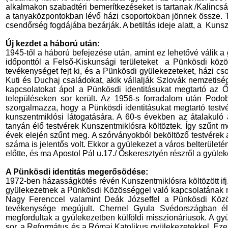
alkalmakon szabadtéri bemerítkezéseket is tartanak /Kalincsák
a tanyaközpontokban lévő házi csoportokban jönnek össze. Tö
csendőrség fogdájába bezárják. A betiltás ideje alatt, a
Kunsz
Új kezdet a háború után:
1945-től a háború befejezése után, amint ez lehetővé válik a 
időponttól a Felső-Kiskunsági területeket
a Pünkösdi közös
tevékenységet fejt ki, és a Pünkösdi gyülekezeteket, házi cs
Kuti és Duchaj családokat, akik vállalják Szlovák nemzetisé
kapcsolatokat ápol a Pünkösdi identitásukat megtartó az 
településeken sor került. Az 1956-s forradalom után Podobn
szorgalmazza, hogy a Pünkösdi identitásukat megtartó testvér
kunszentmiklósi látogatására. A 60-s években az átalakuló
tanyán élő testvérek Kunszentmiklósra költöztek. Így szűnt 
évek elején szűnt meg. A szórványokból beköltöző testvérek a 
száma is jelentős volt. Ekkor a gyülekezet a város belterületé
előtte, és ma Apostol Pál u.17./ Őskeresztyén részről a gyüle
A Pünkösdi identitás megerősödése:
1972-ben házasságkötés révén Kunszentmiklósra költözött ifj.
gyülekezetnek a Pünkösdi Közösséggel való kapcsolatának megú
Nagy Ferenccel valamint Deák Józseffel a Pünkösdi Közös
tevékenysége megújult. Chernel Gyula Svédországban élő
megfordultak a gyülekezetben külföldi misszionáriusok. A gyü
sor, a Református és a Római Katolikus gyülekezetekkel. Eze