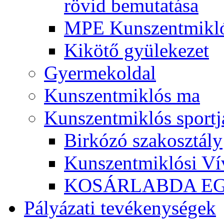
rövid bemutatása
MPE Kunszentmikló
Kikötő gyülekezet
Gyermekoldal
Kunszentmiklós ma
Kunszentmiklós sportj
Birkózó szakosztály
Kunszentmiklósi Ví
KOSÁRLABDA E
Pályázati tevékenységek