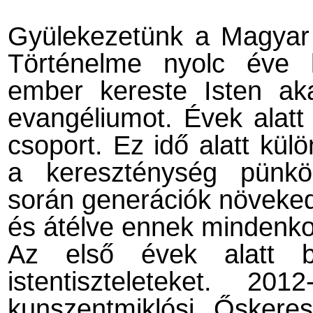
Gyülekezetünk a Magyar 
Történelme nyolc éve 
ember kereste Isten aka
evangéliumot. Évek alatt 
csoport. Ez idő alatt kül
a kereszténység pünkös
során generációk növekedhe
és átélve ennek mindenkor
Az első évek alatt b
istentiszteleteket. 2
kunszentmiklósi Őskeres