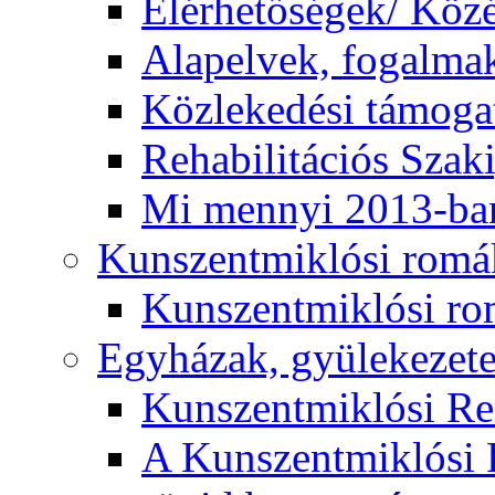
Elérhetőségek/ Köz
Alapelvek, fogalma
Közlekedési támogat
Rehabilitációs Szak
Mi mennyi 2013-ba
Kunszentmiklósi romá
Kunszentmiklósi r
Egyházak, gyülekezet
Kunszentmiklósi R
A Kunszentmiklósi 