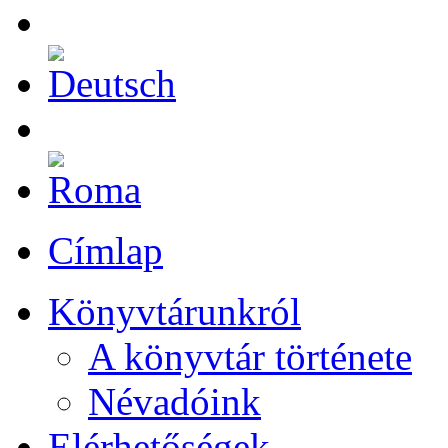
Címlap
Könyvtárunkról
A könyvtár története
Névadóink
Elérhetőségek