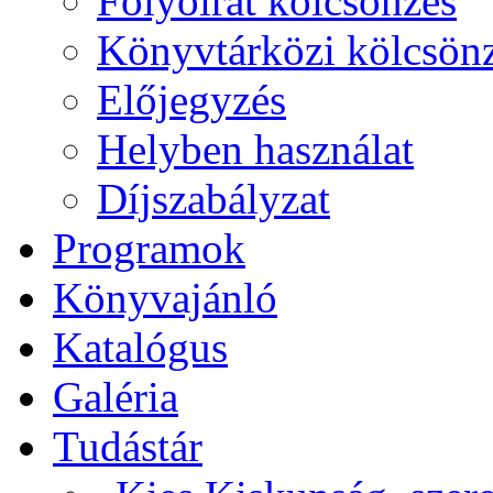
Folyóirat kölcsönzés
Könyvtárközi kölcsön
Előjegyzés
Helyben használat
Díjszabályzat
Programok
Könyvajánló
Katalógus
Galéria
Tudástár