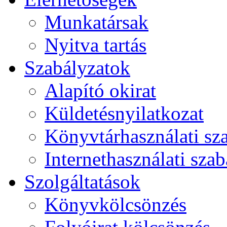
Munkatársak
Nyitva tartás
Szabályzatok
Alapító okirat
Küldetésnyilatkozat
Könyvtárhasználati sz
Internethasználati szab
Szolgáltatások
Könyvkölcsönzés