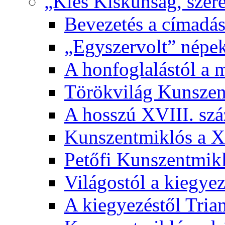
„Kies Kiskunság, szere
Bevezetés a címadás
„Egyszervolt” népek
A honfoglalástól a 
Törökvilág Kunsze
A hosszú XVIII. sz
Kunszentmiklós a XI
Petőfi Kunszentmik
Világostól a kiegyez
A kiegyezéstől Tria