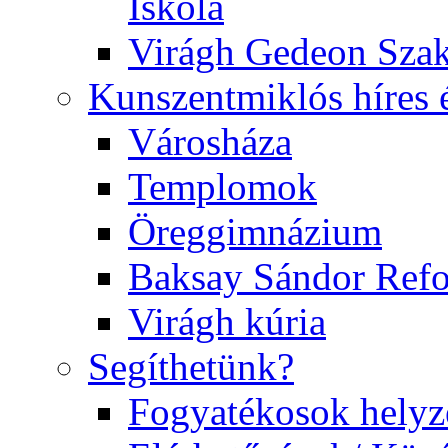
Iskola
Virágh Gedeon Szak
Kunszentmiklós híres 
Városháza
Templomok
Öreggimnázium
Baksay Sándor Ref
Virágh kúria
Segíthetünk?
Fogyatékosok helyz