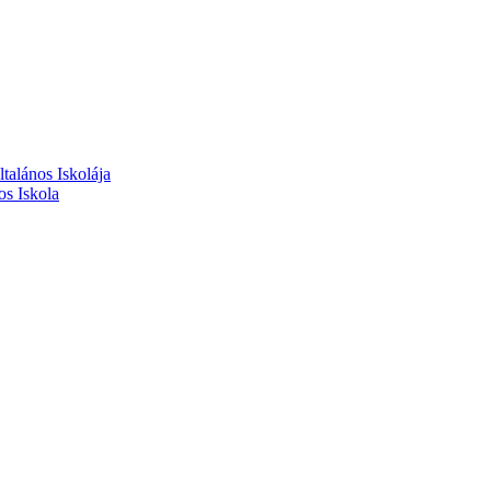
alános Iskolája
s Iskola