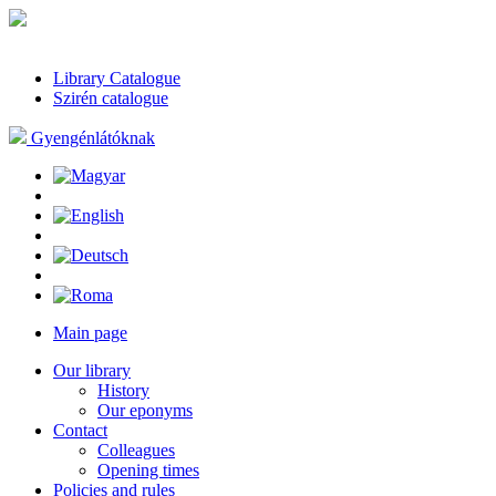
Library Catalogue
Szirén catalogue
Gyengénlátóknak
Main page
Our library
History
Our eponyms
Contact
Colleagues
Opening times
Policies and rules