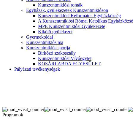
Kunszentmiklósi romák
Egyházak, gyülekezetek Kunszentmiklóson
Kunszentmiklósi Református Egyházközség
A Kunszentmiklósi Római Katolikus Egyházközsé
MPE Kunszentmiklósi Gyülekezete
Kikötő gyülekezet
Gyermekoldal
Kunszentmiklós ma
Kunszentmiklós sportja
Birkózó szakosztály
Kunszentmiklósi Vívóegylet
KOSÁRLABDA EGYESÜLET
Pályázati tevékenységek
Programok