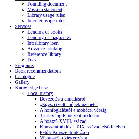
Founding document
Mission statement
Library usage rules
Internet usage rules
Services
Lending of books
Lending of magazines
Interlibrary loan
Advance booking
Reference library
Fees
Programs
Book recommendations
Catalogue
Gallery
Knowledge base
Local history
Bevezetés a címadásról
„Egyszervolt” népek üzenetei
A honfoglalástól a mohácsi vészig
Törökvilág Kunszentmiklóson
A hosszú XVIII. század
Kunszentmiklós a XIX. század első felében
Petőfi Kunszentmiklóson
Világostól a kiegyezésig