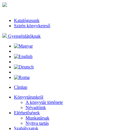
Katalógusunk
Szirén könyvkereső
Gyengénlátóknak
Címlap
Könyvtárunkról
A könyvtár története
Névadóink
Elérhetőségek
Munkatársak
Nyitva tartás
Szabályzatok