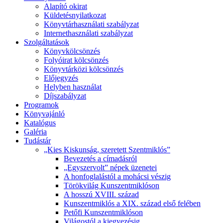
Alapító okirat
Küldetésnyilatkozat
Könyvtárhasználati szabályzat
Internethasználati szabályzat
Szolgáltatások
Könyvkölcsönzés
Folyóirat kölcsönzés
Könyvtárközi kölcsönzés
Előjegyzés
Helyben használat
Díjszabályzat
Programok
Könyvajánló
Katalógus
Galéria
Tudástár
„Kies Kiskunság, szeretett Szentmiklós”
Bevezetés a címadásról
„Egyszervolt” népek üzenetei
A honfoglalástól a mohácsi vészig
Törökvilág Kunszentmiklóson
A hosszú XVIII. század
Kunszentmiklós a XIX. század első felében
Petőfi Kunszentmiklóson
Világostól a kiegyezésig