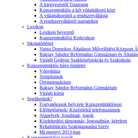
A kiegyezéstől Trianonig
Kunszentmiklós a két világháború közt
A világháborútól a rendszerváltásig
A rendszerváltástól napjainkig
Lexikon
Lexikon bevezető
Kunszentmiklósi Kislexikon
Iskolatörténet
Varga Domokos Általános Művelődési Központ Ált
Baksay Sándor Református Gimnázium és Általáno
Virágh Gedeon Szakközépiskola és Szakiskola
Kunszentmiklós híres épületei
Városháza
Templomok
Öreggimnázium
Baksay Sándor Református Gimnázium
Virágh kúria
Segíthetünk?
Fogyatékosok helyzete Kunszentmiklóson
Elérhetőségek/ Közérdekű telefonszámok
Alapelvek, fogalmak, jogok
Közlekedési támogatás; Jogosultság, kérelem
Rehabilitációs Szakigazgatási Szerv
Mi mennyi 2013-ban
Kunszentmiklósi romák