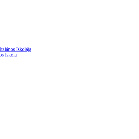
alános Iskolája
s Iskola