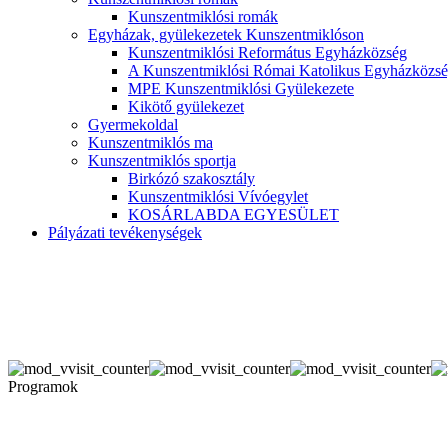
Kunszentmiklósi romák
Egyházak, gyülekezetek Kunszentmiklóson
Kunszentmiklósi Református Egyházközség
A Kunszentmiklósi Római Katolikus Egyházközsé
MPE Kunszentmiklósi Gyülekezete
Kikötő gyülekezet
Gyermekoldal
Kunszentmiklós ma
Kunszentmiklós sportja
Birkózó szakosztály
Kunszentmiklósi Vívóegylet
KOSÁRLABDA EGYESÜLET
Pályázati tevékenységek
Programok