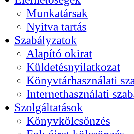
Munkatársak
Nyitva tartás
Szabályzatok
Alapító okirat
Küldetésnyilatkozat
Könyvtárhasználati sz
Internethasználati szab
Szolgáltatások
Könyvkölcsönzés