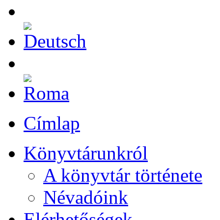
Címlap
Könyvtárunkról
A könyvtár története
Névadóink
Elérhetőségek