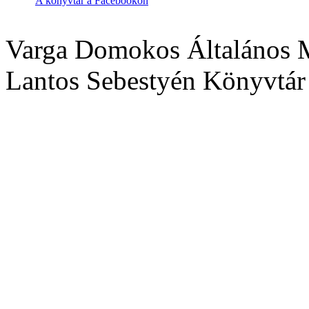
A könyvtár a Facebookon
Varga Domokos Általános M
Lantos Sebestyén Könyvtár