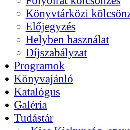
Folyóirat kölcsönzés
Könyvtárközi kölcsön
Előjegyzés
Helyben használat
Díjszabályzat
Programok
Könyvajánló
Katalógus
Galéria
Tudástár