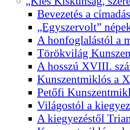
„Kies Kiskunság, szere
Bevezetés a címadás
„Egyszervolt” népek
A honfoglalástól a 
Törökvilág Kunsze
A hosszú XVIII. sz
Kunszentmiklós a XI
Petőfi Kunszentmik
Világostól a kiegyez
A kiegyezéstől Tria