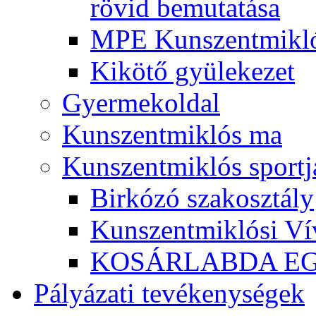
rövid bemutatása
MPE Kunszentmikló
Kikötő gyülekezet
Gyermekoldal
Kunszentmiklós ma
Kunszentmiklós sportj
Birkózó szakosztály
Kunszentmiklósi Ví
KOSÁRLABDA E
Pályázati tevékenységek