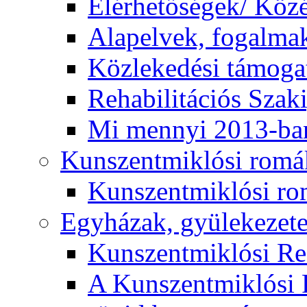
Elérhetőségek/ Köz
Alapelvek, fogalma
Közlekedési támogat
Rehabilitációs Szak
Mi mennyi 2013-ba
Kunszentmiklósi romá
Kunszentmiklósi r
Egyházak, gyülekezet
Kunszentmiklósi R
A Kunszentmiklósi 