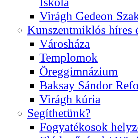
Iskola
Virágh Gedeon Szak
Kunszentmiklós híres 
Városháza
Templomok
Öreggimnázium
Baksay Sándor Ref
Virágh kúria
Segíthetünk?
Fogyatékosok helyz