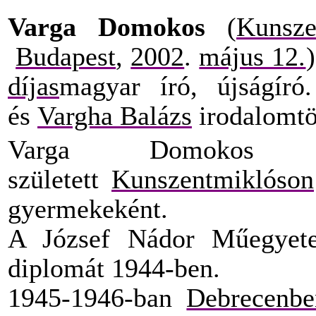
Varga Domokos
(
Kunsze
Budapest
,
2002
.
május 12.
díjas
magyar író, újságír
és
Vargha Balázs
irodalomtör
Varga Domoko
született
Kunszentmiklóson
gyermekeként.
A József Nádor Műegyete
diplomát 1944-ben.
1945-1946-ban
Debrecenbe