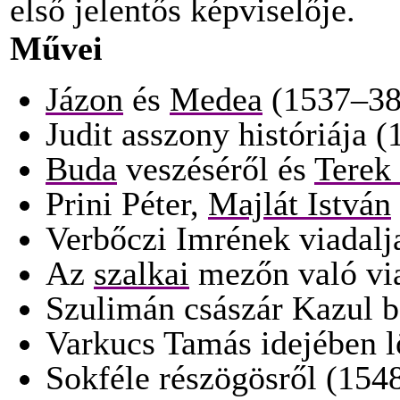
első jelentős képviselője.
Művei
Jázon
és
Medea
(1537–38
Judit asszony históriája 
Buda
veszéséről és
Terek 
Prini Péter,
Majlát István
Verbőczi Imrének viadalj
Az
szalkai
mezőn való via
Szulimán császár Kazul b
Varkucs Tamás idejében l
Sokféle részögösről (154