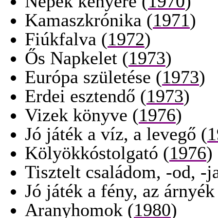
Népek kenyere (
1970
)
Kamaszkrónika (
1971
)
Fiúkfalva (
1972
)
Ős Napkelet (
1973
)
Európa születése (
1973
)
Erdei esztendő (
1973
)
Vizek könyve (
1976
)
Jó játék a víz, a levegő (
1
Kölyökkóstolgató (
1976
)
Tisztelt családom, -od, -ja
Jó játék a fény, az árnyék
Aranyhomok (
1980
)