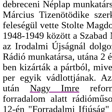
debreceni Néplap munkatársa
Március Tizenötödike szerk
feleségül vette Stolte Magd
1948-1949 között a Szabad 
az Irodalmi Újságnál dolgo
Rádió munkatársa, utána 2 é
ben kizárták a pártból, mive
per egyik vádlottjának. Az
után
Nagy Imre
reform
forradalom alatt rádióműso
12-én
"Forradalmi Ifjúság" a