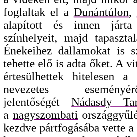
foglaltak el a
Dunántúlon
,
alapított és innen járta
színhelyeit, majd tapaszta
Énekeihez dallamokat is sz
tehette elő is adta őket. A 
értesülhettek hitelesen a
nevezetes esemény
jelentőségét
Nádasdy Ta
a
nagyszombati
országgyűlés
kezdve pártfogásába vette a