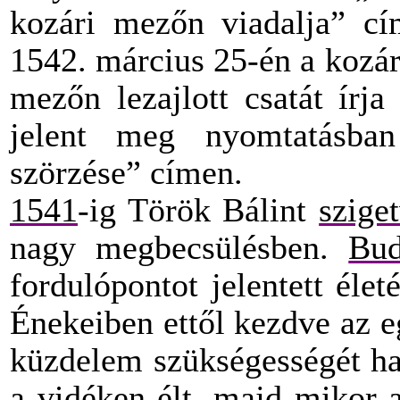
kozári mezőn viadalja” cí
1542. március 25-én a kozá
mezőn lezajlott csatát ír
jelent meg nyomtatásba
szörzése” címen.
1541
-ig Török Bálint
sziget
nagy megbecsülésben.
Bu
fordulópontot jelentett élet
Énekeiben ettől kezdve az eg
küzdelem szükségességét ha
a vidéken élt, majd mikor