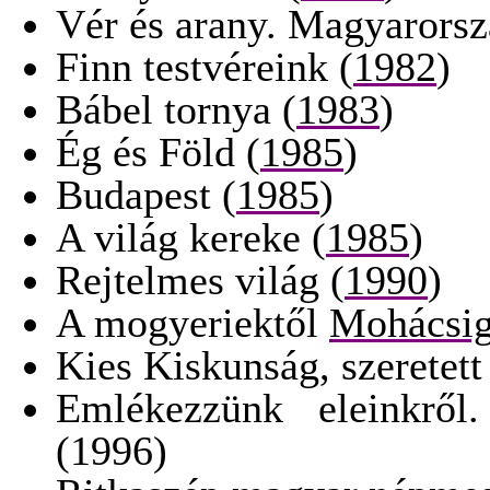
Vér és arany. Magyarorsz
Finn testvéreink (
1982
)
Bábel tornya (
1983
)
Ég és Föld (
1985
)
Budapest (
1985
)
A világ kereke (
1985
)
Rejtelmes világ (
1990
)
A mogyeriektől
Mohácsi
Kies Kiskunság, szeretett
Emlékezzünk eleinkről
(1996)