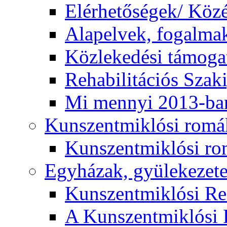
Elérhetőségek/ Köz
Alapelvek, fogalma
Közlekedési támogat
Rehabilitációs Szak
Mi mennyi 2013-ba
Kunszentmiklósi romá
Kunszentmiklósi r
Egyházak, gyülekezet
Kunszentmiklósi R
A Kunszentmiklósi 