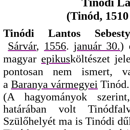
Tinódi La
(Tinód, 1510 
Tinódi Lantos Sebesty
Sárvár
,
1556
.
január 30.
)
magyar
epikus
költészet jel
pontosan nem ismert,
a
Baranya vármegyei
Tinód.
(A hagyományok szeri
határában volt Tinódfal
Szülőhelyét ma is Tinódi dű