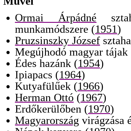
Művei
Ormai Árpádné
sztah
munkamódszere (
1951
)
Pruzsinszky József
sztaha
Megújhodó magyar tájak 
Édes hazánk (
1954
)
Ipiapacs (
1964
)
Kutyafülűek (
1966
)
Herman Ottó
(
1967
)
Erdőkerülőben (
1970
)
Magyarország
virágzása é