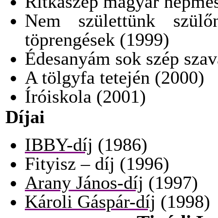
Ritkaszép magyar népmes
Nem születtünk szülőne
töprengések (1999)
Édesanyám sok szép szav
A tölgyfa tetején (2000)
Íróiskola (2001)
Díjai
IBBY-díj
(1986)
Fityisz – díj (1996)
Arany János-díj
(1997)
Károli Gáspár-díj
(1998)