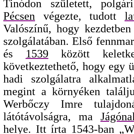
Tinódon született, polgári
Pécsen
végezte, tudott
la
Valószínű, hogy kezdetben 
szolgálatában. Első fennmar
és
1539
között keletk
következtethető, hogy egy 
hadi szolgálatra alkalmat
megint a környéken találj
Werbőczy Imre tulajdon
látótávolságra, ma
Jágóna
helye. Itt írta 1543-ban „