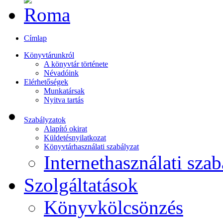
Címlap
Könyvtárunkról
A könyvtár története
Névadóink
Elérhetőségek
Munkatársak
Nyitva tartás
Szabályzatok
Alapító okirat
Küldetésnyilatkozat
Könyvtárhasználati szabályzat
Internethasználati szab
Szolgáltatások
Könyvkölcsönzés