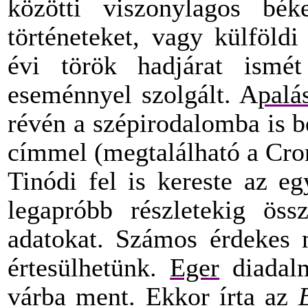
közötti viszonylagos bé
történeteket, vagy külföld
évi török hadjárat ismét
eseménnyel szolgált. A
palá
révén a szépirodalomba is 
címmel (megtalálható a Cro
Tinódi fel is kereste az e
legapróbb részletekig öss
adatokat. Számos érdekes 
értesülhetünk.
Eger
diadalm
várba ment. Ekkor írta az