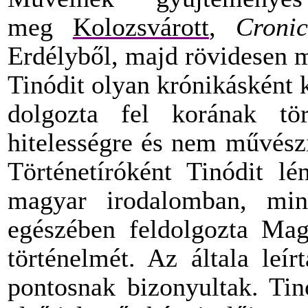
meg
Kolozsvárott
,
Croni
Erdélyből, majd rövidesen 
Tinódit olyan krónikásként k
dolgozta fel korának tör
hitelességre és nem művészi
Történetíróként Tinódit lé
magyar irodalomban, mint
egészében feldolgozta Ma
történelmét. Az általa leí
pontosnak bizonyultak. Ti