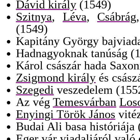
Dávid király
(1549)
Szitnya
,
Léva
,
Csábrág
(1549)
Kapitány György bajviada
Hadnagyoknak tanúság (
Károl császár hada Saxon
Zsigmond király
és csász
Szegedi
veszedelem (155
Az vég
Temesvárban
Loso
Enyingi Török János
vité
Budai Ali basa históriája
Eger vár viadaljáról való