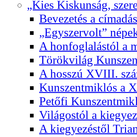
„Kies Kiskunság, szere
Bevezetés a címadás
„Egyszervolt” népek
A honfoglalástól a 
Törökvilág Kunsze
A hosszú XVIII. sz
Kunszentmiklós a XI
Petőfi Kunszentmik
Világostól a kiegyez
A kiegyezéstől Tria