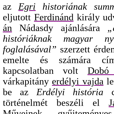
az
Egri
historiának sum
eljutott
Ferdinánd
király ud
án
Nádasdy ajánlására
„
históriáknak magyar n
foglalásával”
szerzett érde
emelte és számára címe
kapcsolatban volt
Dobó 
várkapitány
erdélyi vajda
le
be az
Erdélyi história
cí
történelmét beszéli el
J
Műveinek gyűjtemény