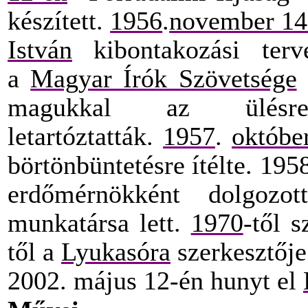
készített.
1956
.
november 14
István
kibontakozási terv
a
Magyar Írók Szövetsége
t
magukkal az ülé
letartóztatták.
1957
.
októbe
börtönbüntetésre ítélte. 195
erdőmérnökként dolgozo
munkatársa lett.
1970
-től 
től a
Lyukasóra
szerkesztője
2002. május 12-én hunyt el