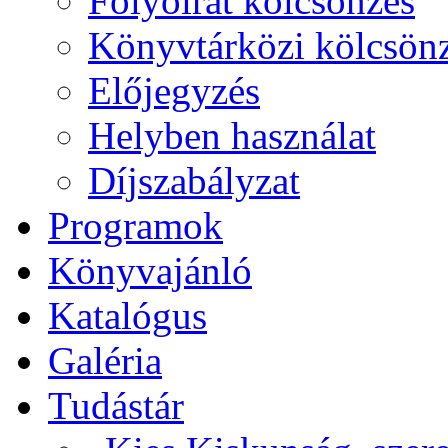
Folyóirat kölcsönzés
Könyvtárközi kölcsön
Előjegyzés
Helyben használat
Díjszabályzat
Programok
Könyvajánló
Katalógus
Galéria
Tudástár