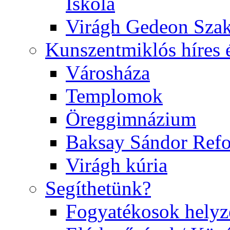
Iskola
Virágh Gedeon Szak
Kunszentmiklós híres 
Városháza
Templomok
Öreggimnázium
Baksay Sándor Ref
Virágh kúria
Segíthetünk?
Fogyatékosok helyz