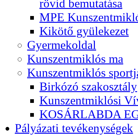
rövid bemutatása
MPE Kunszentmikló
Kikötő gyülekezet
Gyermekoldal
Kunszentmiklós ma
Kunszentmiklós sportj
Birkózó szakosztály
Kunszentmiklósi Ví
KOSÁRLABDA E
Pályázati tevékenységek