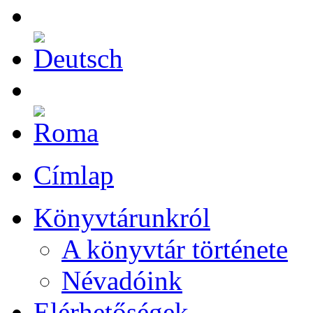
Címlap
Könyvtárunkról
A könyvtár története
Névadóink
Elérhetőségek