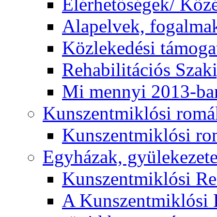
Elérhetőségek/ Köz
Alapelvek, fogalma
Közlekedési támogat
Rehabilitációs Szak
Mi mennyi 2013-ba
Kunszentmiklósi romá
Kunszentmiklósi r
Egyházak, gyülekezet
Kunszentmiklósi R
A Kunszentmiklósi 