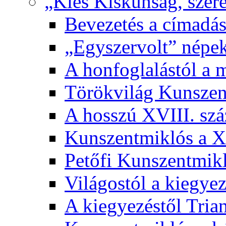
„Kies Kiskunság, szere
Bevezetés a címadás
„Egyszervolt” népek
A honfoglalástól a 
Törökvilág Kunsze
A hosszú XVIII. sz
Kunszentmiklós a XI
Petőfi Kunszentmik
Világostól a kiegyez
A kiegyezéstől Tria