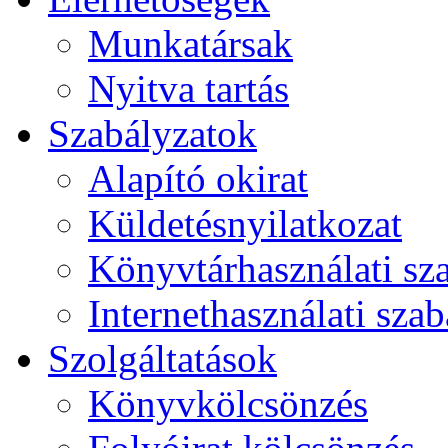
Munkatársak
Nyitva tartás
Szabályzatok
Alapító okirat
Küldetésnyilatkozat
Könyvtárhasználati sz
Internethasználati szab
Szolgáltatások
Könyvkölcsönzés