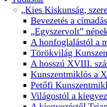
„Kies Kiskunság, szere
Bevezetés a címadás
„Egyszervolt” népek
A honfoglalástól a 
Törökvilág Kunsze
A hosszú XVIII. sz
Kunszentmiklós a XI
Petőfi Kunszentmik
Világostól a kiegyez
A kiegyezéstől Tria