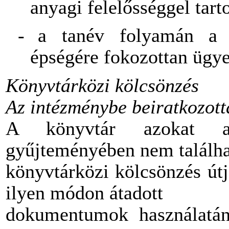
anyagi felelősséggel tart
-
a tanév folyamán a t
épségére fokozottan ügye
Könyvtárközi kölcsönzés
Az intézménybe beiratkozott
A könyvtár azokat a
gyűjteményében nem találh
könyvtárközi kölcsönzés útj
ilyen módon átadott
dokumentumok használatána