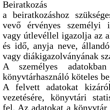
Beiratkozás
a beiratkozáshoz szüksége
vevő érvényes személyi ig
vagy útlevéllel igazolja az a
és idő, anyja neve, álland
vagy diákigazolványának s
A személyes adatokban 
könyvtárhasználó köteles be
A felvett adatokat kizáró
vezetésére, könyvtári stat
fel. Az adatokat a könyvtár