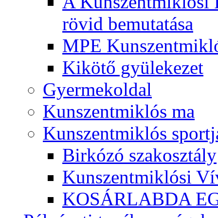
A Kunszentmiklósi 
rövid bemutatása
MPE Kunszentmikló
Kikötő gyülekezet
Gyermekoldal
Kunszentmiklós ma
Kunszentmiklós sportj
Birkózó szakosztály
Kunszentmiklósi Ví
KOSÁRLABDA E