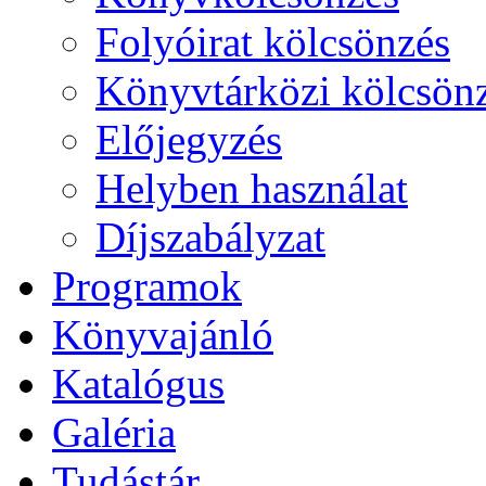
Folyóirat kölcsönzés
Könyvtárközi kölcsön
Előjegyzés
Helyben használat
Díjszabályzat
Programok
Könyvajánló
Katalógus
Galéria
Tudástár