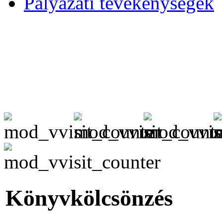
Pályázati tevékenységek
Könyvkölcsönzés