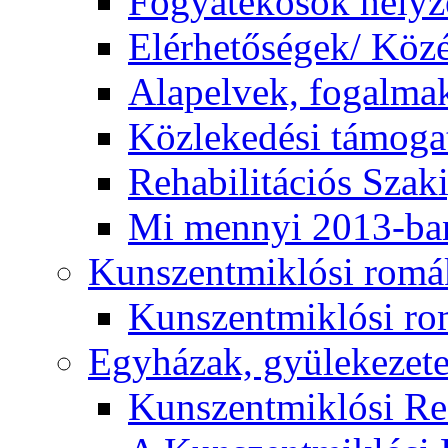
Fogyatékosok helyz
Elérhetőségek/ Köz
Alapelvek, fogalma
Közlekedési támogat
Rehabilitációs Szak
Mi mennyi 2013-ba
Kunszentmiklósi romá
Kunszentmiklósi r
Egyházak, gyülekezet
Kunszentmiklósi R