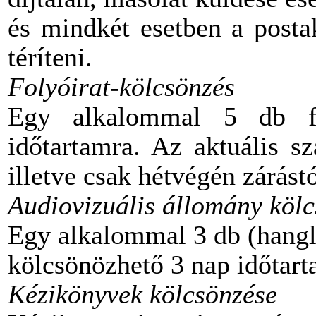
és mindkét esetben a posta
téríteni.
Folyóirat-kölcsönzés
Egy alkalommal 5 db fo
időtartamra. Az aktuális s
illetve csak hétvégén zárást
Audiovizuális állomány köl
Egy alkalommal 3 db (hang
kölcsönözhető 3 nap időtart
Kézikönyvek kölcsönzése