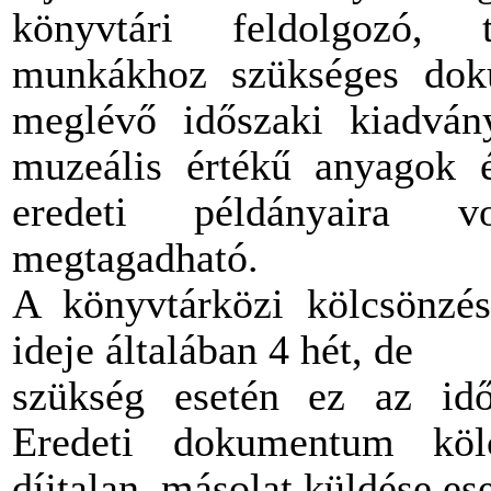
könyvtári feldolgozó, t
munkákhoz szükséges dok
meglévő időszaki kiadván
muzeális értékű anyagok é
eredeti példányaira vo
megtagadható.
A könyvtárközi kölcsönzés
ideje általában 4 hét, de
szükség esetén ez az idő
Eredeti dokumentum kölc
díjtalan, másolat küldése ese