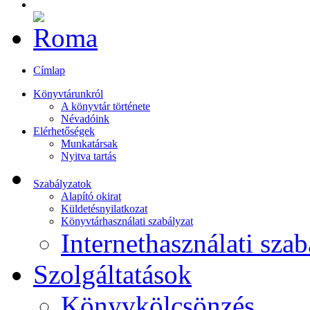
Címlap
Könyvtárunkról
A könyvtár története
Névadóink
Elérhetőségek
Munkatársak
Nyitva tartás
Szabályzatok
Alapító okirat
Küldetésnyilatkozat
Könyvtárhasználati szabályzat
Internethasználati szab
Szolgáltatások
Könyvkölcsönzés