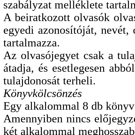
szabályzat melléklete tartal
A beiratkozott olvasók olv
egyedi azonosítóját, nevét,
tartalmazza.
Az olvasójegyet csak a tul
átadja, és esetlegesen abbó
tulajdonosát terheli.
Könyvkölcsönzés
Egy alkalommal 8 db könyv 
Amennyiben nincs előjegyzé
két alkalommal meghosszab