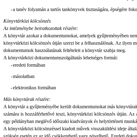
-
a tanév folyamán a tartós tankönyvek tisztaságára, épségére foko
Könyvtárközi kölcsönzés
Az intézménybe beiratkozottak részére:
A könyvtár azokat a dokumentumokat, amelyek gyűjteményében nem 
könyvtárközi kölcsönzés útján szerzi be a felhasználónak. Az ilyen m
dokumentumok használatának feltételeit a könyvtár szabja meg.
A könyvtárközi dokumentumszolgáltatás lehetséges formái:
-
eredeti formában
-
másolatban
-
elektronikus formában
Más könyvtárak részére:
A könyvtár a gyűjteményébe került dokumentumokat más könyvtárak
számára is hozzáférhetővé teszi, könyvtárközi kölcsönzés útján. A
egy példányban meglévő időszaki kiadványok és helytörténeti munkák,
A könyvtárközi kölcsönzéssel kiadott művek visszaküldési ideje által
szükség esetén ez az idő csökkenthető vagy növelhető. Eredeti dokume