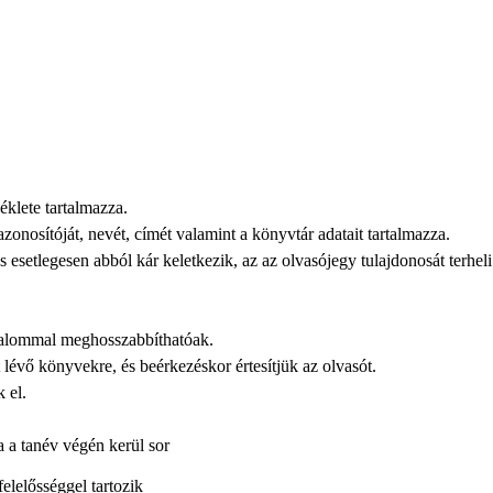
éklete tartalmazza.
onosítóját, nevét, címét valamint a könyvtár adatait tartalmazza.
 esetlegesen abból kár keletkezik, az az olvasójegy tulajdonosát terheli
kalommal meghosszabbíthatóak.
 lévő könyvekre, és beérkezéskor értesítjük az olvasót.
 el.
a a tanév végén kerül sor
felelősséggel tartozik