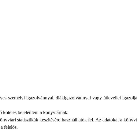
es személyi igazolvánnyal, diákigazolvánnyal vagy útlevéllel igazolja a
 köteles bejelenteni a könyvtárnak.
könyvtári statisztikák készítésére használhatók fel. Az adatokat a köny
a felelős.