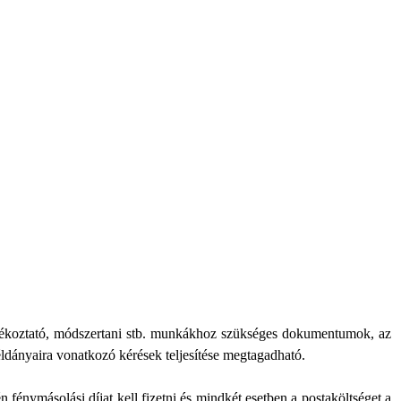
tájékoztató, módszertani stb. munkákhoz szükséges dokumentumok, az
ldányaira vonatkozó kérések teljesítése megtagadható.
fénymásolási díjat kell fizetni és mindkét esetben a postaköltséget a