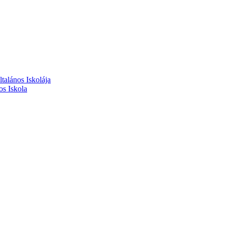
alános Iskolája
s Iskola