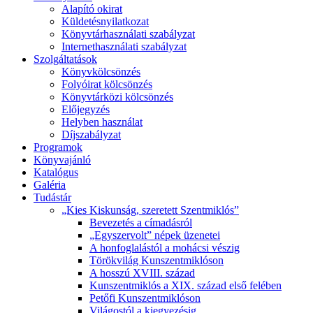
Alapító okirat
Küldetésnyilatkozat
Könyvtárhasználati szabályzat
Internethasználati szabályzat
Szolgáltatások
Könyvkölcsönzés
Folyóirat kölcsönzés
Könyvtárközi kölcsönzés
Előjegyzés
Helyben használat
Díjszabályzat
Programok
Könyvajánló
Katalógus
Galéria
Tudástár
„Kies Kiskunság, szeretett Szentmiklós”
Bevezetés a címadásról
„Egyszervolt” népek üzenetei
A honfoglalástól a mohácsi vészig
Törökvilág Kunszentmiklóson
A hosszú XVIII. század
Kunszentmiklós a XIX. század első felében
Petőfi Kunszentmiklóson
Világostól a kiegyezésig