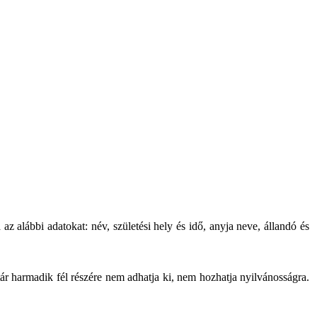
z alábbi adatokat: név, születési hely és idő, anyja neve, állandó és
vtár harmadik fél részére nem adhatja ki, nem hozhatja nyilvánosságra.