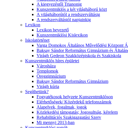
A kiegyezéstől Trianonig
Kunszentmiklós a két világháború közt
A világháborútól a rendszerváltásig
A rendszerváltástól napjainkig
Lexikon
Lexikon bevezető
Kunszentmiklósi Kislexikon
Iskolatörténet
Varga Domokos Általános Művelődési Központ Ált
Baksay Sándor Református Gimnázium és Általáno
Virágh Gedeon Szakközépiskola és Szakiskola
Kunszentmiklós híres épületei
Városháza
Templomok
Öreggimnázium
Baksay Sándor Református Gimnázium
Virágh kúria
Segíthetünk?
Fogyatékosok helyzete Kunszentmiklóson
Elérhetőségek/ Közérdekű telefonszámok
Alapelvek, fogalmak, jogok
Közlekedési támogatás; Jogosultság, kérelem
Rehabilitációs Szakigazgatási Szerv
Mi mennyi 2013-ban
Kunszentmiklósi romák