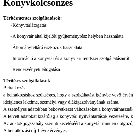
Könyvkölcsönzés
Térítésmentes szolgáltatások:
-
Könyvtárlátogatás
-
A könyvtár által kijelölt gyűjteményrész helyben használata
-
Állományfeltáró eszközök használata
-
Információ a könyvtár és a könyvtári rendszer szolgáltatásairól
-
Rendezvények látogatása
Térítéses szolgáltatások
Beiratkozás
a beiratkozáshoz szükséges, hogy a szolgáltatást igénybe vevő érvény
ideiglenes lakcíme, személyi vagy diákigazolványának száma.
A személyes adatokban bekövetkezet változásokat a könyvtárhasználó
A felvett adatokat kizárólag a könyvtári nyilvántartások vezetésére, 
Az adatok jogszabály szerinti kezeléséért a könyvtár minden dolgozój
A beiratkozási díj 1 évre érvényes.