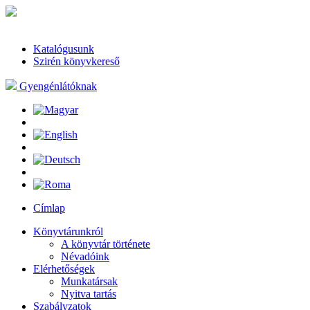
Katalógusunk
Szirén könyvkereső
Gyengénlátóknak
Címlap
Könyvtárunkról
A könyvtár története
Névadóink
Elérhetőségek
Munkatársak
Nyitva tartás
Szabályzatok