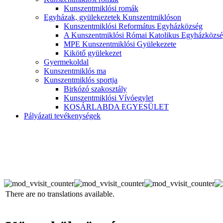
Kunszentmiklósi romák
Egyházak, gyülekezetek Kunszentmiklóson
Kunszentmiklósi Református Egyházközség
A Kunszentmiklósi Római Katolikus Egyházközsé
MPE Kunszentmiklósi Gyülekezete
Kikötő gyülekezet
Gyermekoldal
Kunszentmiklós ma
Kunszentmiklós sportja
Birkózó szakosztály
Kunszentmiklósi Vívóegylet
KOSÁRLABDA EGYESÜLET
Pályázati tevékenységek
There are no translations available.