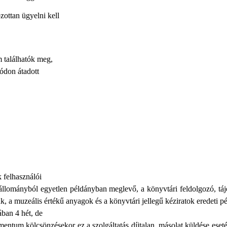
zottan ügyelni kell
találhatók meg,
ódon átadott
 felhasználói
z állományból egyetlen példányban meglevő, a könyvtári feldolgozó, 
 a muzeális értékű anyagok és a könyvtári jellegű kéziratok eredeti pé
ában 4 hét, de
ntum kölcsönzésekor ez a szolgáltatás díjtalan, másolat küldése esetén 