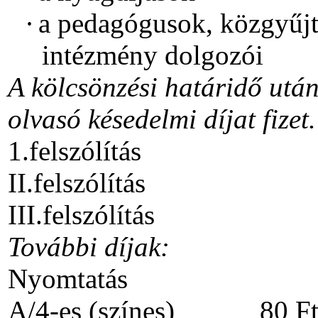
·
a pedagógusok, közgyűjt
intézmény dolgozói
A kölcsönzési határidő utá
olvasó késedelmi díjat fizet.
1.felszólítás 1
II.felszólítás 3
III.felszólítás 4
További díjak:
Nyomtatás A/
A/4-es (színes) 80 Ft/