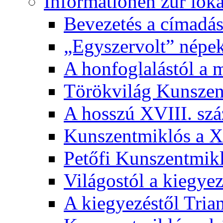
Informationen zur lok
Bevezetés a címadás
„Egyszervolt” népek
A honfoglalástól a 
Törökvilág Kunsze
A hosszú XVIII. sz
Kunszentmiklós a XI
Petőfi Kunszentmik
Világostól a kiegyez
A kiegyezéstől Tria