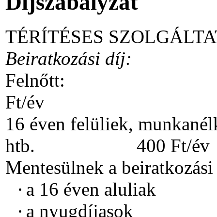
Díjszabályzat
TÉRÍTÉSES SZOLGÁLT
Beiratkozási díj:
Felnő
Ft/év
16 éven felüliek, munkané
htb. 400 Ft/év
Mentesülnek a beiratkozási d
·
a 16 éven aluliak
·
a nyugdíjasok