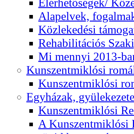
Elérhetőségek/ Köz
Alapelvek, fogalma
Közlekedési támogat
Rehabilitációs Szak
Mi mennyi 2013-ba
Kunszentmiklósi romá
Kunszentmiklósi r
Egyházak, gyülekezet
Kunszentmiklósi R
A Kunszentmiklósi 