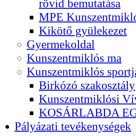
rövid bemutatása
MPE Kunszentmikló
Kikötő gyülekezet
Gyermekoldal
Kunszentmiklós ma
Kunszentmiklós sportj
Birkózó szakosztály
Kunszentmiklósi Ví
KOSÁRLABDA E
Pályázati tevékenységek