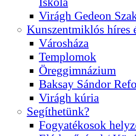
Iskola
Virágh Gedeon Szak
Kunszentmiklós híres 
Városháza
Templomok
Öreggimnázium
Baksay Sándor Ref
Virágh kúria
Segíthetünk?
Fogyatékosok helyz