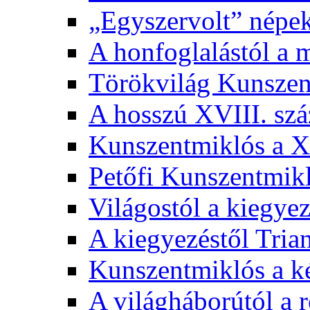
„Egyszervolt” népek
A honfoglalástól a 
Törökvilág Kunsze
A hosszú XVIII. sz
Kunszentmiklós a XI
Petőfi Kunszentmik
Világostól a kiegyez
A kiegyezéstől Tria
Kunszentmiklós a ké
A világháborútól a r