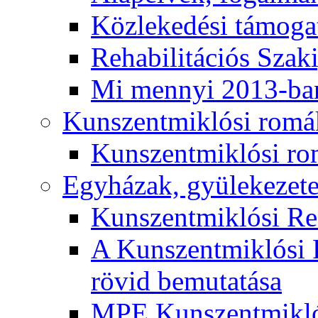
Közlekedési támogat
Rehabilitációs Szak
Mi mennyi 2013-ba
Kunszentmiklósi romá
Kunszentmiklósi r
Egyházak, gyülekezet
Kunszentmiklósi R
A Kunszentmiklósi 
rövid bemutatása
MPE Kunszentmikló