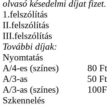
olvasó késedelmi díjat fizet.
1.felszólítás 1
II.felszólítás 3
III.felszólítás 4
További díjak:
Nyomtatás A/
A/4-es (színes) 80 Ft/
A/3-as 50 Ft/o
A/3-as (színes) 100Ft
Szkennelé