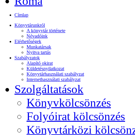
Címlap
Könyvtárunkról
A könyvtár története
Névadóink
Elérhetőségek
Munkatársak
Nyitva tartás
Szabályzatok
Alapító okirat
Küldetésnyilatkozat
Könyvtárhasználati szabályzat
Internethasználati szabályzat
Szolgáltatások
Könyvkölcsönzés
Folyóirat kölcsönzés
Könyvtárközi kölcsön