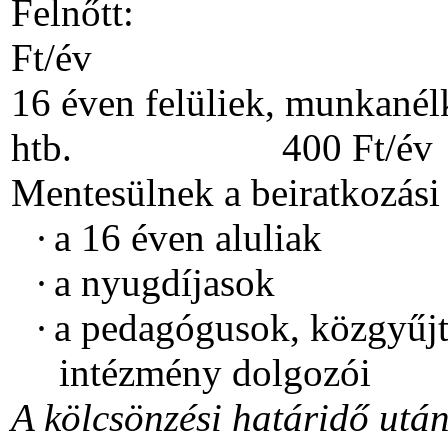
Felnő
Ft/év
16 éven felüliek, munkané
htb. 400 Ft/év
Mentesülnek a beiratkozási d
·
a 16 éven aluliak
·
a nyugdíjasok
·
a pedagógusok, közgyűjt
intézmény dolgozói
A kölcsönzési határidő utá