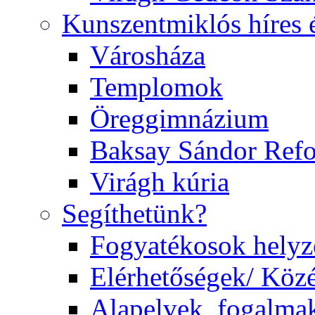
Kunszentmiklós híres 
Városháza
Templomok
Öreggimnázium
Baksay Sándor Ref
Virágh kúria
Segíthetünk?
Fogyatékosok helyz
Elérhetőségek/ Köz
Alapelvek, fogalma