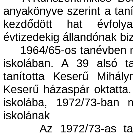
anyakönyve szerint a tan
kezdődött hat évfol
évtizedekig állandónak biz
1964/65-os tanévben m
iskolában. A 39 alsó t
tanította Keserű Mihál
Keserű házaspár oktatta.
iskolába, 1972/73-ban 
iskolának
Az 1972/73-as ta