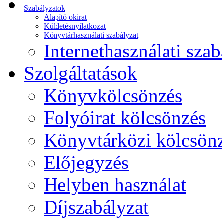
Szabályzatok
Alapító okirat
Küldetésnyilatkozat
Könyvtárhasználati szabályzat
Internethasználati szab
Szolgáltatások
Könyvkölcsönzés
Folyóirat kölcsönzés
Könyvtárközi kölcsön
Előjegyzés
Helyben használat
Díjszabályzat