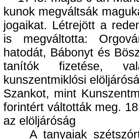
kunok megváltsák maguka
jogaikat. Létrejött a red
is megváltotta: Orgov
hatodát, Bábonyt és Böszt
tanítók fizetése, 
kunszentmiklósi elöljáróság
Szankot, mint Kunszentm
forintért váltották meg. 18
az elöljáróság
A tanyaiak szétszór