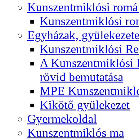
Kunszentmiklósi romá
Kunszentmiklósi r
Egyházak, gyülekezet
Kunszentmiklósi R
A Kunszentmiklósi 
rövid bemutatása
MPE Kunszentmikló
Kikötő gyülekezet
Gyermekoldal
Kunszentmiklós ma