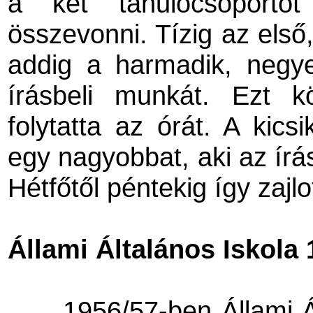
a két tanulócsoportot
összevonni. Tízig az első
addig a harmadik, negy
írásbeli munkát. Ezt 
folytatta az órát. A kics
egy nagyobbat, aki az írás
Hétfőtől péntekig így zajlo
Állami Általános Iskola 
1956/57-ben Állami Á