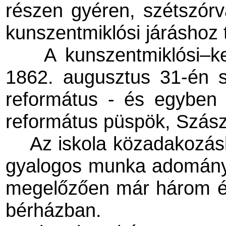
részen gyéren, szétszórv
kunszentmiklósi járáshoz t
A kunszentmiklósi–ke
1862. augusztus 31-én sz
református - és egyben 
református püspök, Szász
Az iskola közadakozás
gyalogos munka adományoz
megelőzően már három év
bérházban.