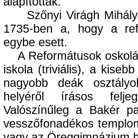
alapítottak.
Szőnyi Virágh Mihál
1735-ben a, hogy a ref
egybe esett.
A Reformátusok oskolá
iskola (triviális), a kise
nagyobb deák osztályok
helyéről írásos fel
Valószínűleg a Bakér part
vesszőfonadékos templom 
vagy az Öreggimnázium 