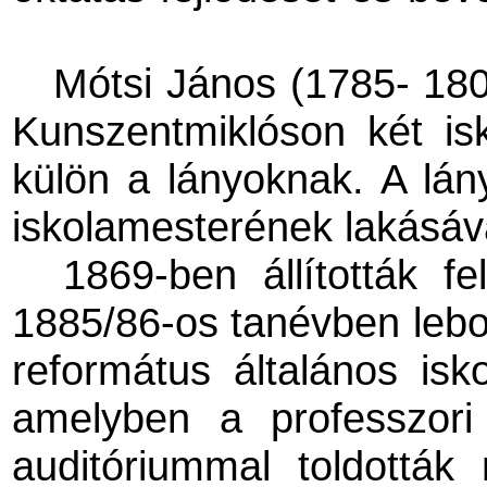
Mótsi János (1785- 180
Kunszentmiklóson két isk
külön a lányoknak. A lán
iskolamesterének lakásá
1869-ben állították f
1885/86-os tanévben leb
református általános isk
amelyben a professzori 
auditóriummal toldották