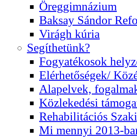
Öreggimnázium
Baksay Sándor Ref
Virágh kúria
Segíthetünk?
Fogyatékosok helyz
Elérhetőségek/ Köz
Alapelvek, fogalma
Közlekedési támogat
Rehabilitációs Szak
Mi mennyi 2013-ba