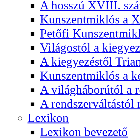
A hosszú XVIII. sz
Kunszentmiklós a XI
Petőfi Kunszentmik
Világostól a kiegyez
A kiegyezéstől Tria
Kunszentmiklós a ké
A világháborútól a r
A rendszerváltástól 
Lexikon
Lexikon bevezető