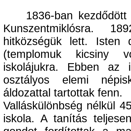
1836-ban kezdődött
Kunszentmiklósra. 18
hitközségük lett. Isten
(templomuk kicsiny v
iskolájukra. Ebben az 
osztályos elemi népis
áldozattal tartottak fenn.
Valláskülönbség nélkül 45
iskola. A tanítás teljes