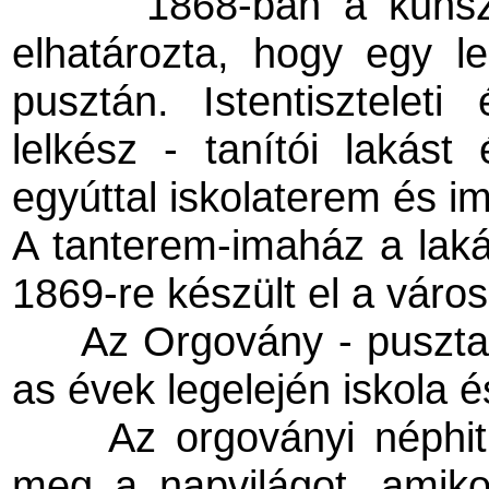
1868-ban a kunsz
elhatározta, hogy egy lel
pusztán. Istentisztelet
lelkész - tanítói lakás
egyúttal iskolaterem és im
A tanterem-imaház a laká
1869-re készült el a váro
Az Orgovány - puszta
as évek legelején iskola és
Az orgoványi néphit 
meg a napvilágot, amikor