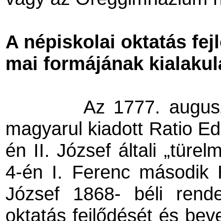
A népiskolai oktatás fe
mai formájának kialakul
Az 1777. augusz
magyarul kiadott Ratio Ed
én II. József általi „türe
4-én I. Ferenc második 
József 1868- béli rendel
oktatás fejlődését és beve