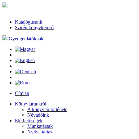
Katalógusunk
Szirén könyvkereső
Gyengénlátóknak
Címlap
Könyvtárunkról
A könyvtár története
Névadóink
Elérhetőségek
Munkatársak
Nyitva tartás