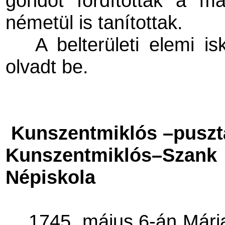
gondot fordítottak a m
németül is tanítottak.
A belterületi elemi i
olvadt be.
Kunszentmiklós –puszta
Kunszentmiklós–Szan
Népiskola
1745. május 6-án Mária