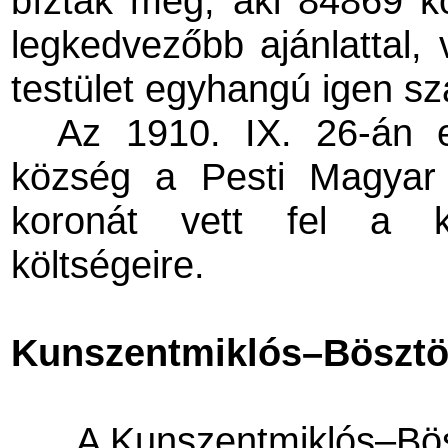
bízták meg, aki 84869 ko
legkedvezőbb ajánlattal, 
testület egyhangú igen sza
Az 1910. IX. 26-án e
község a Pesti Magyar
koronát vett fel a kül
költségeire.
Kunszentmiklós–Bösztör
A Kunszentmiklós–Bösz