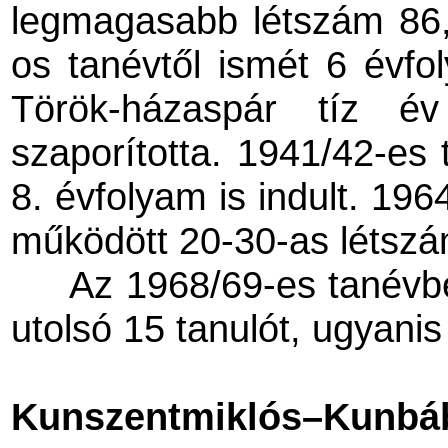
legmagasabb létszám 86, 
os tanévtől ismét 6 évfo
Török-házaspár tíz é
szaporította. 1941/42-es
8. évfolyam is indult. 19
működött 20-30-as létsz
Az 1968/69-es tanévbe
utolsó 15 tanulót, ugyani
Kunszentmiklós–Kunbáb