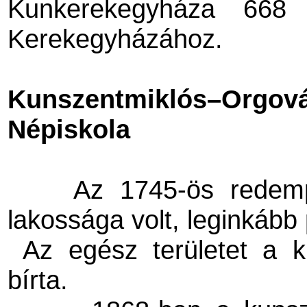
Kunkerekegyháza 668 
Kerekegyházához.
Kunszentmiklós–Orgov
Népiskola
Az 1745-ös redemp
lakossága volt, leginkább
Az egész területet a k
bírta.