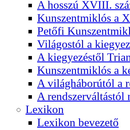
A hosszú XVIII. sz
Kunszentmiklós a XI
Petőfi Kunszentmik
Világostól a kiegyez
A kiegyezéstől Tria
Kunszentmiklós a ké
A világháborútól a r
A rendszerváltástól 
Lexikon
Lexikon bevezető