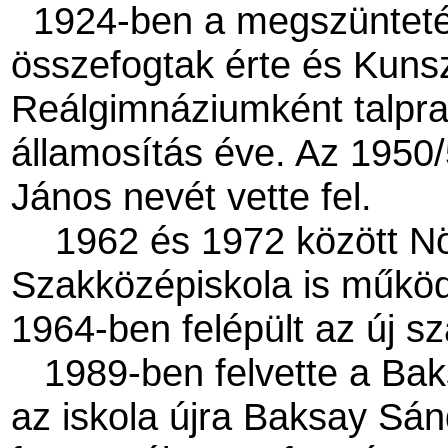
1924-ben a megszünteté
összefogtak érte és Kuns
Reálgimnáziumként talpra 
államosítás éve. Az 1950
János nevét vette fel.
1962 és 1972 között 
Szakközépiskola is műkö
1964-ben felépült az új sz
1989-ben felvette a Baks
az iskola újra Baksay S