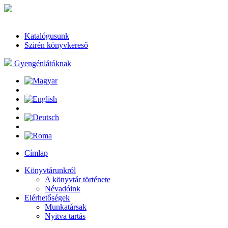
Katalógusunk
Szirén könyvkereső
Gyengénlátóknak
Címlap
Könyvtárunkról
A könyvtár története
Névadóink
Elérhetőségek
Munkatársak
Nyitva tartás