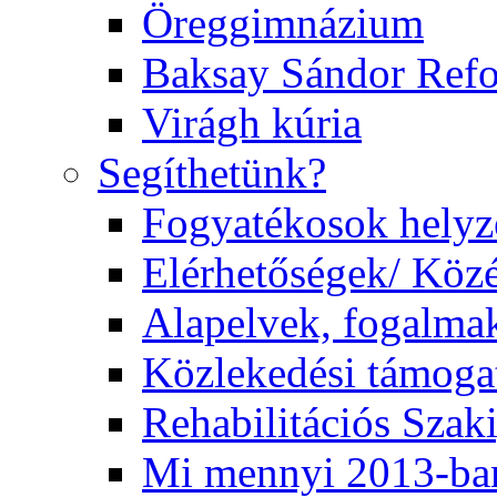
Öreggimnázium
Baksay Sándor Ref
Virágh kúria
Segíthetünk?
Fogyatékosok helyz
Elérhetőségek/ Köz
Alapelvek, fogalma
Közlekedési támogat
Rehabilitációs Szak
Mi mennyi 2013-ba