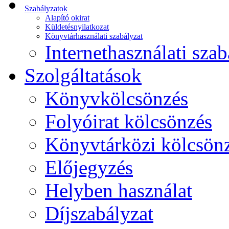
Szabályzatok
Alapító okirat
Küldetésnyilatkozat
Könyvtárhasználati szabályzat
Internethasználati szab
Szolgáltatások
Könyvkölcsönzés
Folyóirat kölcsönzés
Könyvtárközi kölcsön
Előjegyzés
Helyben használat
Díjszabályzat