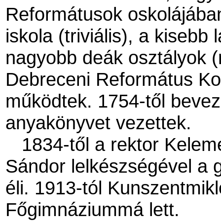
Reformátusok oskolájában
iskola (triviális), a kisebb
nagyobb deák osztályok (r
Debreceni Református Kol
működtek. 1754-től beveze
anyakönyvet vezettek.
1834-től a rektor Kele
Sándor lelkészségével a 
éli. 1913-tól Kunszentmik
Főgimnáziummá lett.