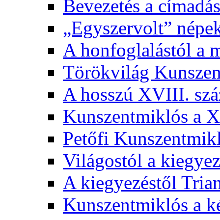
Bevezetés a címadás
„Egyszervolt” népek
A honfoglalástól a 
Törökvilág Kunsze
A hosszú XVIII. sz
Kunszentmiklós a XI
Petőfi Kunszentmik
Világostól a kiegyez
A kiegyezéstől Tria
Kunszentmiklós a ké