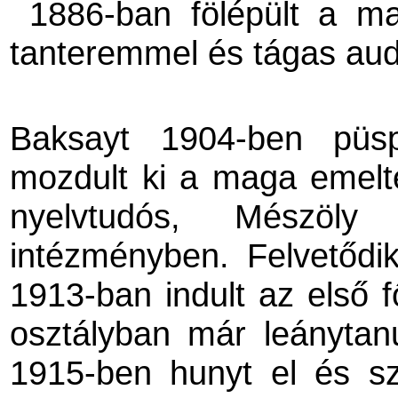
1886-ban fölépült a ma
tanteremmel és tágas aud
Baksayt 1904-ben püs
mozdult ki a maga emelte
nyelvtudós, Mészöl
intézményben. Felvetődi
1913-ban indult az első 
osztályban már leánytan
1915-ben hunyt el és s