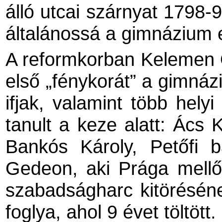
álló utcai szárnyat 1798-9
általánossá a gimnázium 
A reformkorban Kelemen G
első „fénykorát” a gimná
ifjak, valamint több hely
tanult a keze alatt: Ács K
Bankós Károly, Petőfi b
Gedeon, aki Prága mellő
szabadságharc kitöréséne
foglya, ahol 9 évet töltött.