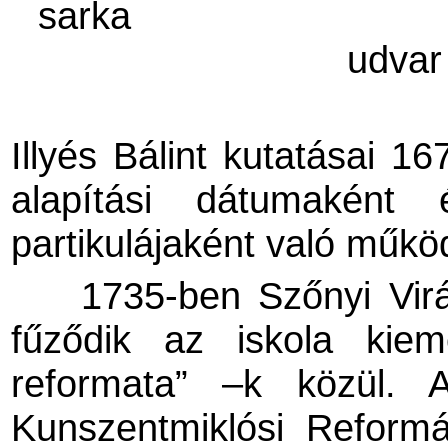
sarka
udvar 
Illyés Bálint kutatásai 1
alapítási dátumaként
partikulájaként való műkö
1735-ben Szőnyi Virá
fűződik az iskola kiem
reformata” –k közül. 
Kunszentmiklósi Reformá