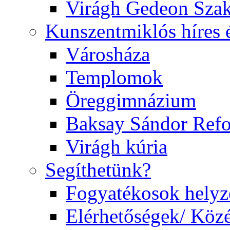
Virágh Gedeon Szak
Kunszentmiklós híres 
Városháza
Templomok
Öreggimnázium
Baksay Sándor Ref
Virágh kúria
Segíthetünk?
Fogyatékosok helyz
Elérhetőségek/ Köz