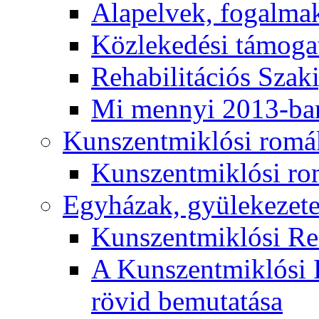
Alapelvek, fogalma
Közlekedési támogat
Rehabilitációs Szak
Mi mennyi 2013-ba
Kunszentmiklósi romá
Kunszentmiklósi r
Egyházak, gyülekezet
Kunszentmiklósi R
A Kunszentmiklósi 
rövid bemutatása