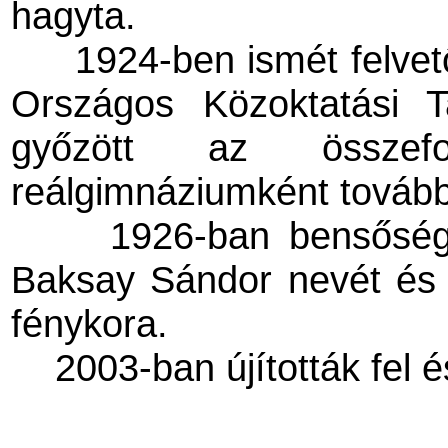
hagyta.
1924-ben ismét felve
Országos Közoktatási T
győzött az összefo
reálgimnáziumként továb
1926-ban bensőség
Baksay Sándor nevét és 
fénykora.
2003-ban újították fel é