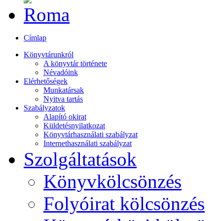
Címlap
Könyvtárunkról
A könyvtár története
Névadóink
Elérhetőségek
Munkatársak
Nyitva tartás
Szabályzatok
Alapító okirat
Küldetésnyilatkozat
Könyvtárhasználati szabályzat
Internethasználati szabályzat
Szolgáltatások
Könyvkölcsönzés
Folyóirat kölcsönzés