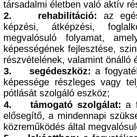
társadalmi életben való aktív ré
2.
rehabilitáció:
az egész
képzési, átképzési, foglalk
megvalósuló folyamat, amel
képességének fejlesztése, szint
részvételének, valamint önálló é
3.
segédeszköz:
a fogyaték
képessége részleges vagy tel
pótlását szolgáló eszköz;
4.
támogató szolgálat:
a f
elősegítő, a mindennapi szüksé
közreműködés által megvalósuló