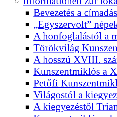
Informationen zur lok
Bevezetés a címadás
„Egyszervolt” népek
A honfoglalástól a 
Törökvilág Kunsze
A hosszú XVIII. sz
Kunszentmiklós a XI
Petőfi Kunszentmik
Világostól a kiegyez
A kiegyezéstől Tria