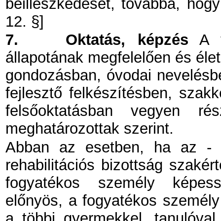
beilleszkedését, továbbá, hogy
12. §]
7.
Oktatás, képzés
A f
állapotának megfelelően és élet
gondozásban, óvodai nevelésbe
fejlesztő felkészítésben, szak
felsőoktatásban vegyen ré
meghatározottak szerint.
Abban az esetben, ha az - a
rehabilitációs bizottság szakér
fogyatékos személy képessé
előnyös, a fogyatékos személy
a többi gyermekkel, tanulóval