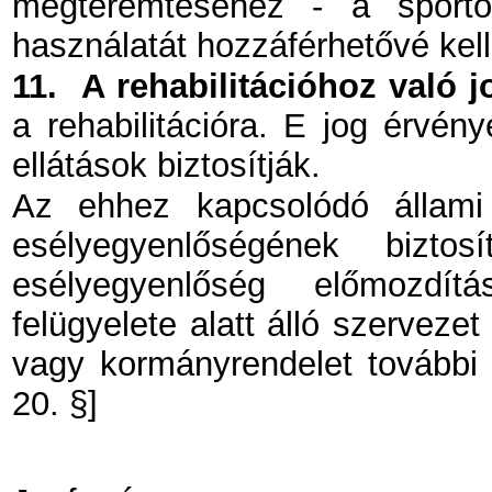
megteremtéséhez - a sporto
használatát hozzáférhetővé kell 
11.
A rehabilitációhoz való j
a rehabilitációra. E jog érvény
ellátások biztosítják.
Az ehhez kapcsolódó állami
esélyegyenlőségének biztos
esélyegyenlőség előmozdítá
felügyelete alatt álló szerveze
vagy kormányrendelet további f
20. §]