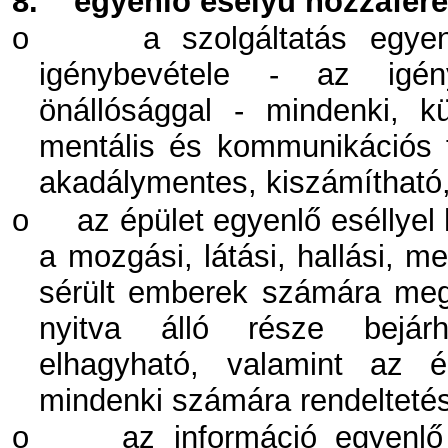
8.
egyenlő esélyű hozzáféré
o
a szolgáltatás egye
igénybevétele - az igén
önállósággal - mindenki, kü
mentális és kommunikációs 
akadálymentes, kiszámítható,
o
az épület egyenlő eséllyel
a mozgási, látási, hallási, 
sérült emberek számára meg
nyitva álló része bejárh
elhagyható, valamint az é
mindenki számára rendelteté
o
az információ egyenlő