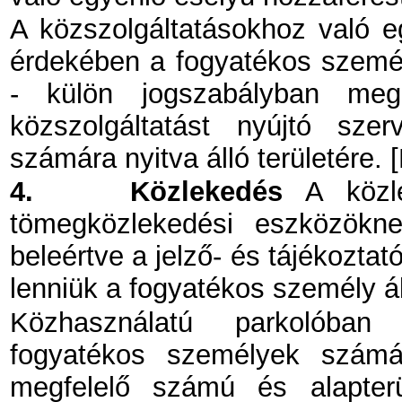
A közszolgáltatásokhoz való e
érdekében a fogyatékos személy 
- külön jogszabályban megh
közszolgáltatást nyújtó szer
számára nyitva álló területére. [
4.
Közlekedés
A közle
tömegközlekedési eszközökne
beleértve a jelző- és tájékozta
lenniük a fogyatékos személy ál
Közhasználatú parkolóban
fogyatékos személyek számá
megfelelő számú és alapterül