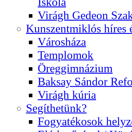
Iskola
Virágh Gedeon Szak
Kunszentmiklós híres 
Városháza
Templomok
Öreggimnázium
Baksay Sándor Ref
Virágh kúria
Segíthetünk?
Fogyatékosok helyz