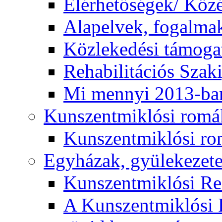
Elérhetőségek/ Köz
Alapelvek, fogalma
Közlekedési támogat
Rehabilitációs Szak
Mi mennyi 2013-ba
Kunszentmiklósi romá
Kunszentmiklósi r
Egyházak, gyülekezet
Kunszentmiklósi R
A Kunszentmiklósi 