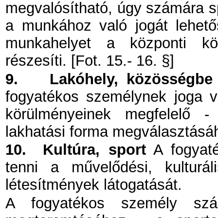
megvalósítható, úgy számára s
a munkához való jogát lehetősé
munkahelyet a központi köl
részesíti. [Fot. 15.- 16. §]
9.
Lakóhely, közösségbe v
fogyatékos személynek joga 
körülményeinek megfelelő - 
lakhatási forma megválasztásáho
10.
Kultúra, sport
A fogyaté
tenni a művelődési, kulturá
létesítmények látogatását.
A fogyatékos személy szám