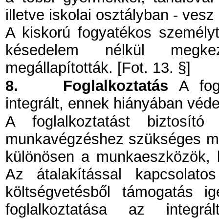
illetve iskolai osztályban - vesz 
A kiskorú fogyatékos személyt 
késedelem nélkül megkez
megállapították. [Fot. 13. §]
8.
Foglalkoztatás
A fogy
integrált, ennek hiányában védet
A foglalkoztatást biztosító
munkavégzéshez szükséges mér
különösen a munkaeszközök, b
Az átalakítással kapcsolato
költségvetésből támogatás i
foglalkoztatása az integrá