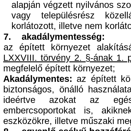
alapján végzett nyilvános szo
vagy településrész közell
korlátozott, illetve nem korlát
7.
akadálymentesség:
az épített környezet alakítá
LXXVIII. törvény 2. §-ának 1. 
megfelelő épített környezet;
Akadálymentes:
az épített kö
biztonságos, önálló használat
ideértve azokat az egés
embercsoportokat is, akikne
eszközökre, illetve műszaki m