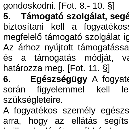
gondoskodni. [Fot. 8.- 10. §]
5.
Támogató szolgálat, seg
biztosítani kell a fogyatékos
megfelelő támogató szolgálat i
Az árhoz nyújtott támogatáss
és a támogatás módját, val
határozza meg. [Fot. 11. §]
6.
Egészségügy
A fogyaté
során figyelemmel kell l
szükségleteire.
A fogyatékos személy egészsé
arra, hogy az ellátás segítse