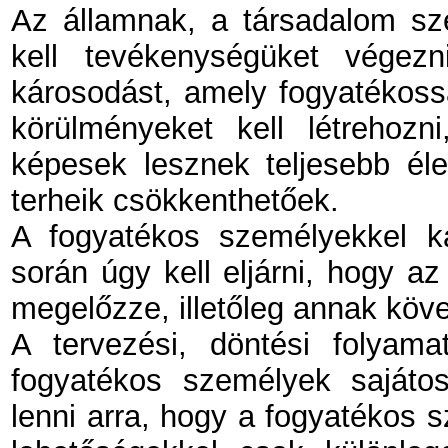
Az államnak, a társadalom sz
kell tevékenységüket végez
károsodást, amely fogyatékossá
körülményeket kell létrehoz
képesek lesznek teljesebb él
terheik csökkenthetőek.
A fogyatékos személyekkel k
során úgy kell eljárni, hogy a
megelőzze, illetőleg annak köv
A tervezési, döntési folyama
fogyatékos személyek sajátos
lenni arra, hogy a fogyatékos s