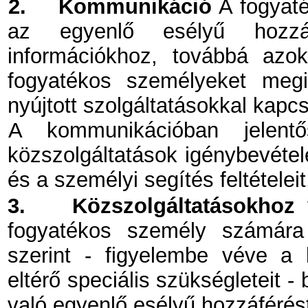
2.
Kommunikáció
A fogyaté
az egyenlő esélyű hozzá
információkhoz, továbbá azo
fogyatékos személyeket megil
nyújtott szolgáltatásokkal kapc
A kommunikációban jelent
közszolgáltatások igénybevétele
és a személyi segítés feltételeit.
3.
Közszolgáltatásokhoz 
fogyatékos személy számára
szerint - figyelembe véve a 
eltérő speciális szükségleteit -
való egyenlő esélyű hozzáférés