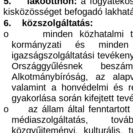
5.
lakóotthon:
a fogyatékos 
kisközösséget befogadó lakhatá
6.
közszolgáltatás:
o
minden közhatalmi t
kormányzati és minden 
igazságszolgáltatási tevéken
Országgyűlésnek beszá
Alkotmánybíróság, az alap
valamint a honvédelmi és r
gyakorlása során kifejtett te
o
az állam által fenntartott
médiaszolgáltatás, tov
közgyűjteményi, kulturális, 