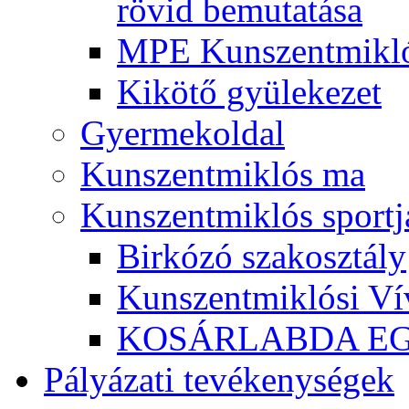
rövid bemutatása
MPE Kunszentmikló
Kikötő gyülekezet
Gyermekoldal
Kunszentmiklós ma
Kunszentmiklós sportj
Birkózó szakosztály
Kunszentmiklósi Ví
KOSÁRLABDA E
Pályázati tevékenységek