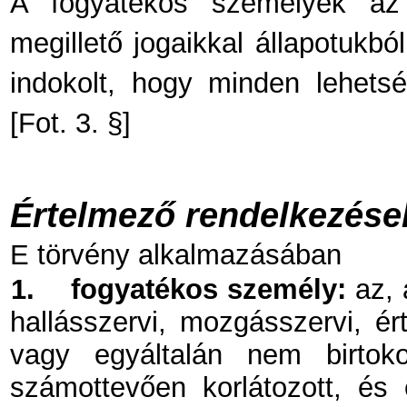
A fogyatékos személyek az
megillető jogaikkal állapotukbó
indokolt, hogy minden lehets
[Fot. 3. §]
Értelmező rendelkezések 
E törvény alkalmazásában
1.
fogyatékos személy:
az, 
hallásszervi, mozgásszervi, ér
vagy egyáltalán nem birtoko
számottevően korlátozott, és 