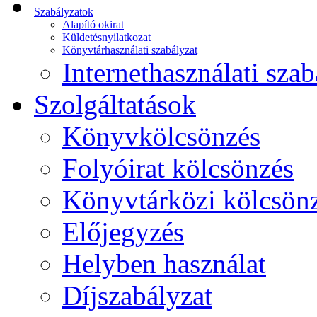
Szabályzatok
Alapító okirat
Küldetésnyilatkozat
Könyvtárhasználati szabályzat
Internethasználati szab
Szolgáltatások
Könyvkölcsönzés
Folyóirat kölcsönzés
Könyvtárközi kölcsön
Előjegyzés
Helyben használat
Díjszabályzat