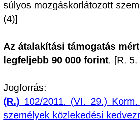
súlyos mozgáskorlátozott szemé
(4)]
Az átalakítási támogatás mér
legfeljebb 90 000 forint
. [R. 5.
Jogforrás:
(R.)
102/2011. (VI. 29.) Korm.
személyek közlekedési kedvez