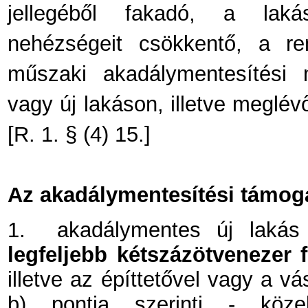
jellegéből fakadó, a lakás
nehézségeit csökkentő, a ren
műszaki akadálymentesítési 
vagy új lakáson, illetve meglév
[R. 1. § (4) 15.]
Az akadálymentesítési támog
1.
akadálymentes új lakás 
legfeljebb kétszázötvenezer f
illetve az építtetővel vagy a vá
b) pontja
szerinti - közel