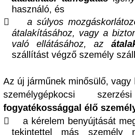
használó, és

a súlyos mozgáskorlátozo
átalakításához, vagy a bizto
való ellátásához, az
átala
szállítást végző személy szállí
Az új járműnek minősülő, vagy l
személygépkocsi szer
fogyatékossággal élő személy

a kérelem benyújtását meg
tekintettel más személy 