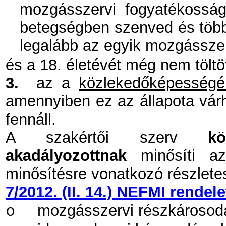
mozgásszervi fogyatékosságb
betegségben szenved és több
legalább az egyik mozgássze
és a 18. életévét még nem töltö
3.
az a
közlekedőképességé
amennyiben ez az állapota vár
fennáll.
A szakértői szerv
k
akadályozottnak
minősíti az
minősítésre vonatkozó részlete
7/2012. (II. 14.) NEFMI rendele
o
mozgásszervi részkárosod