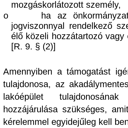
mozgáskorlátozott személy,
o
ha az önkormányzati
jogviszonnyal rendelkező s
élő közeli hozzátartozó vagy 
[R. 9. § (2)]
Amennyiben a támogatást igé
tulajdonosa, az akadálymente
lakóépület tulajdonosának
hozzájárulása szükséges, amit
kérelemmel egyidejűleg kell beny