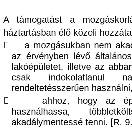
A támogatást a mozgáskorl
háztartásban élő közeli hozzátar

a mozgásukban nem akadá
az érvényben lévő általános 
lakóépületet, illetve az abb
csak indokolatlanul 
rendeltetésszerűen használni,

ahhoz, hogy az épül
használhassa, többletk
akadálymentessé tenni. [R. 9.