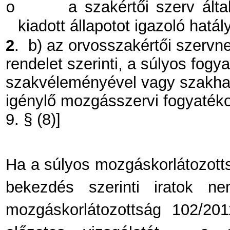
a szakértői szerv ált
o
kiadott állapotot igazoló hat
2
.
b) az orvosszakértői szervne
rendelet szerinti, a súlyos fog
szakvéleményével vagy szakható
igénylő mozgásszervi fogyatéko
9. § (8)]
Ha a súlyos mozgáskorlátozott
bekezdés szerinti iratok n
mozgáskorlátozottság 102/2011