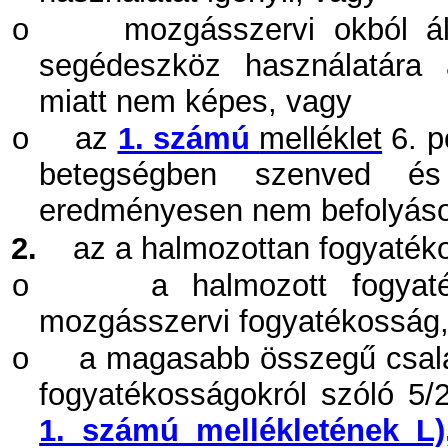
o
mozgásszervi okból ál
segédeszköz használatára 
miatt nem képes, vagy
o
az
1. számú
melléklet
6. p
betegségben szenved és 
eredményesen nem befolyáso
2.
az a halmozottan fogyaték
o
a halmozott fogyat
mozgásszervi fogyatékosság
o
a magasabb összegű család
fogyatékosságokról szóló 5/
1. számú mellékletének L)