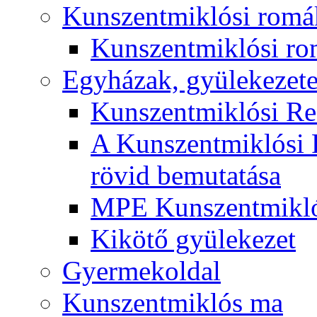
Kunszentmiklósi romá
Kunszentmiklósi r
Egyházak, gyülekezet
Kunszentmiklósi R
A Kunszentmiklósi 
rövid bemutatása
MPE Kunszentmikló
Kikötő gyülekezet
Gyermekoldal
Kunszentmiklós ma