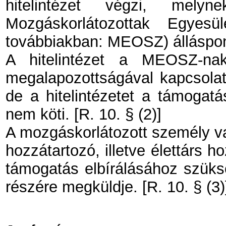
hitelintézet végzi, mel
Mozgáskorlátozottak Egyesü
továbbiakban: MEOSZ) álláspontj
A hitelintézet a MEOSZ-nak
megalapozottságával kapcsolato
de a hitelintézetet a támogat
nem köti. [R. 10. § (2)]
A mozgáskorlátozott személy va
hozzátartozó, illetve élettárs 
támogatás elbírálásához szüks
részére megküldje. [R. 10. § (3)