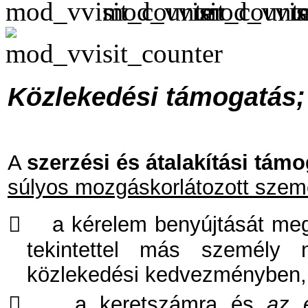
Közlekedési támogatás;
A
szerzési és átalakítási tám
súlyos mozgáskorlátozott szem

a kérelem benyújtását meg
tekintettel más személy 
közlekedési kedvezményben,

a keretszámra és
az e