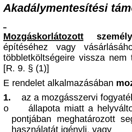
Akadálymentesítési tám
Mozgáskorlátozott
személ
építéséhez vagy vásárlásá
többletköltségeire vissza nem 
[R. 9. § (1)]
E rendelet alkalmazásában
moz
1.
az a mozgásszervi fogyaté
o
állapota miatt a helyvál
pontjában meghatározott s
használatát igényli, vagy