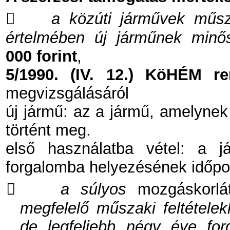

a közúti járművek műsz
értelmében új járműnek minő
000 forint
,
5/1990. (IV. 12.) KöHÉM re
megvizsgálásáról
új jármű: az a jármű, amelyne
történt meg.
első használatba vétel: a j
forgalomba helyezésének időpo

a súlyos
mozgáskorlát
megfelelő műszaki feltétele
de legfeljebb négy éve for