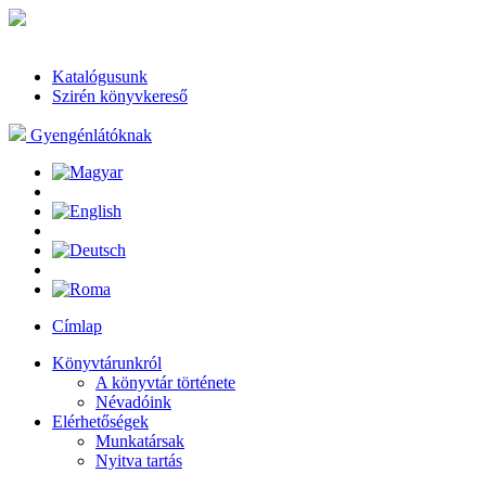
Katalógusunk
Szirén könyvkereső
Gyengénlátóknak
Címlap
Könyvtárunkról
A könyvtár története
Névadóink
Elérhetőségek
Munkatársak
Nyitva tartás