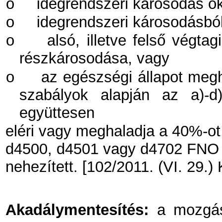
o
idegrendszeri károsodás ok
o
idegrendszeri károsodásból
o
alsó, illetve felső végtag
részkárosodása, vagy
o
az egészségi állapot me
szabályok alapján az a)-d
együttesen
eléri vagy meghaladja a 40%-ot
d4500, d4501 vagy d4702 FNO k
nehezített. [102/2011. (VI. 29.) 
Akadálymentesítés:
a mozgásk