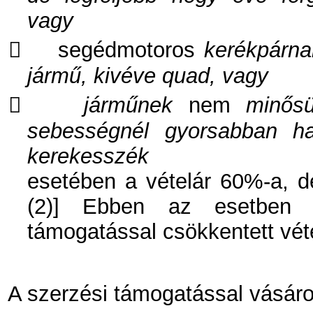
vagy

segédmotoros
kerékpárna
jármű, kivéve quad, vagy

járműnek
nem
minősül
sebességnél gyorsabban h
kerekesszék
esetében a vételár 60%-a, 
(2)] Ebben az esetben vé
támogatással csökkentett vétel
A szerzési támogatással vásáro