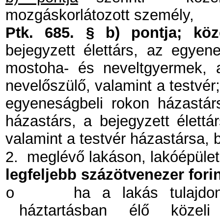
mozgáskorlátozott személy,
Ptk. 685. § b) pontja; köze
bejegyzett élettárs, az egyen
mostoha- és neveltgyermek, 
nevelőszülő, valamint a testvér
egyeneságbeli rokon házastárs
házastárs, a bejegyzett élettá
valamint a testvér házastársa, b
2.
meglévő lakáson, lakóépüle
legfeljebb százötvenezer fori
o
ha a lakás tulajdon
háztartásban élő közel