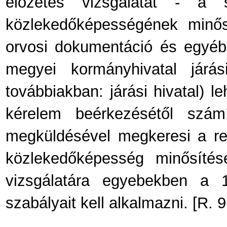
előzetes vizsgálatát - a s
közlekedőképességének minősí
orvosi dokumentáció és egyéb 
megyei kormányhivatal járási
továbbiakban: járási hivatal) l
kérelem beérkezésétől szám
megküldésével megkeresi a reh
közlekedőképesség minősíté
vizsgálatára egyebekben a 1
szabályait kell alkalmazni. [R. 9