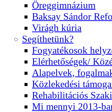
Öreggimnázium
Baksay Sándor Ref
Virágh kúria
Segíthetünk?
Fogyatékosok helyz
Elérhetőségek/ Köz
Alapelvek, fogalma
Közlekedési támogat
Rehabilitációs Szak
Mi mennyi 2013-ba