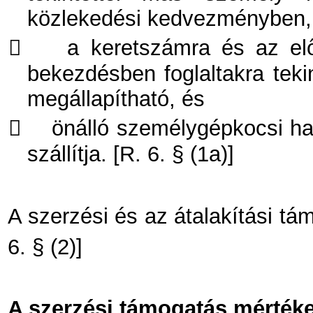
közlekedési kedvezményben,

a keretszámra és az elő
bekezdésben foglaltakra teki
megállapítható, és

önálló személygépkocsi ha
szállítja. [R. 6. § (1a)]
A szerzési és az átalakítási tá
6. § (2)]
A szerzési támogatás mérték