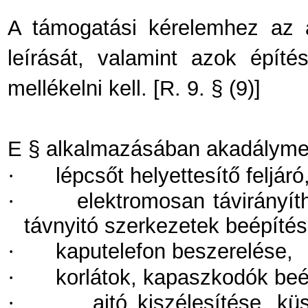
A támogatási kérelemhez az 
leírását, valamint azok építés
mellékelni kell. [R. 9. § (9)]
E § alkalmazásában akadályme
·
lépcsőt helyettesítő feljár
·
elektromosan távirányít
távnyitó szerkezetek beépítés
·
kaputelefon beszerelése,
·
korlátok, kapaszkodók beép
·
ajtó kiszélesítése, k