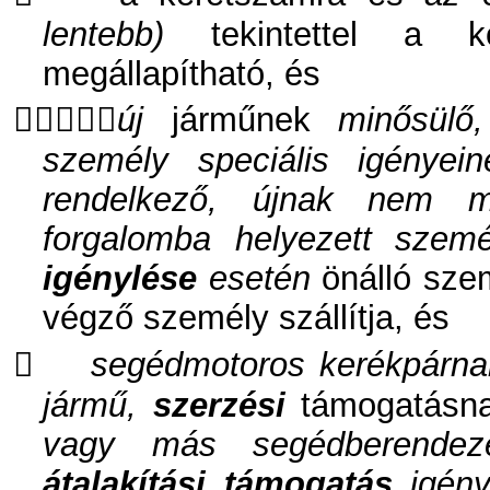
lentebb)
tekintettel a k
megállapítható, és

új
járműnek
minősülő,
személy speciális igényein
rendelkező, újnak nem m
forgalomba helyezett szem
igénylése
esetén
önálló szem
végző személy szállítja, és

segédmotoros kerékpárna
jármű,
szerzési
támogatásn
vagy más segédberendezés
átalakítási támogatás
igény