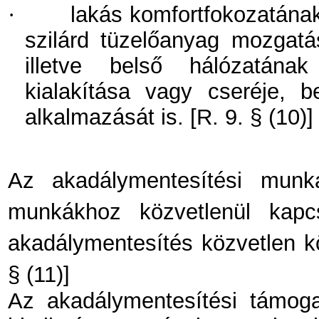
·
lakás komfortfokozatának
szilárd tüzelőanyag mozgat
illetve belső hálózatának 
kialakítása vagy cseréje, b
alkalmazását is. [R. 9. § (10)]
Az akadálymentesítési mu
munkákhoz közvetlenül kapcs
akadálymentesítés közvetlen kö
§ (11)]
Az akadálymentesítési támogat