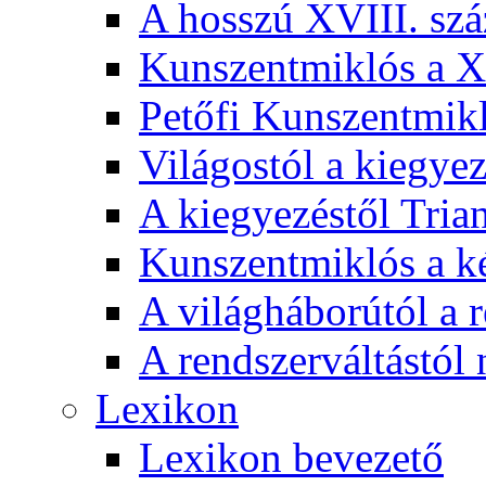
A hosszú XVIII. sz
Kunszentmiklós a XI
Petőfi Kunszentmik
Világostól a kiegyez
A kiegyezéstől Tria
Kunszentmiklós a ké
A világháborútól a r
A rendszerváltástól 
Lexikon
Lexikon bevezető