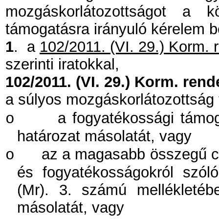
mozgáskorlátozottságot a k
támogatásra irányuló kérelem b
1
.
a
102/2011. (VI. 29.) Korm. 
szerinti iratokkal,
102/2011. (VI. 29.) Korm. rende
a súlyos mozgáskorlátozottság 
a fogyatékossági támog
o
határozat másolatát, vagy
az a magasabb összegű csa
o
és fogyatékosságokról szól
(Mr). 3. számú mellékletéb
másolatát, vagy