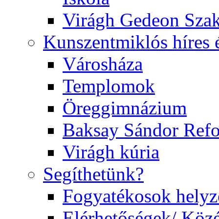
Virágh Gedeon Szak
Kunszentmiklós híres 
Városháza
Templomok
Öreggimnázium
Baksay Sándor Ref
Virágh kúria
Segíthetünk?
Fogyatékosok helyz
Elérhetőségek/ Köz