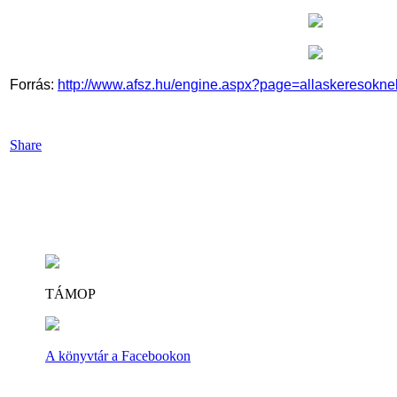
Forrás:
http://www.afsz.hu/engine.aspx?page=allaskeresokne
Share
TÁMOP
A könyvtár a Facebookon