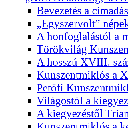
Bevezetés a címadás
„Egyszervolt” népek
A honfoglalástól a 
Törökvilág Kunsze
A hosszú XVIII. sz
Kunszentmiklós a XI
Petőfi Kunszentmik
Világostól a kiegyez
A kiegyezéstől Tria
Kunszentmiklós a ké