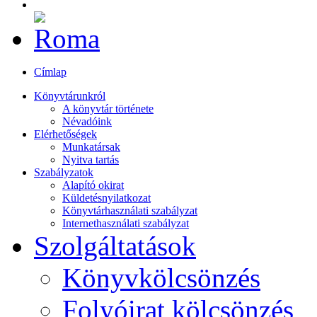
Címlap
Könyvtárunkról
A könyvtár története
Névadóink
Elérhetőségek
Munkatársak
Nyitva tartás
Szabályzatok
Alapító okirat
Küldetésnyilatkozat
Könyvtárhasználati szabályzat
Internethasználati szabályzat
Szolgáltatások
Könyvkölcsönzés
Folyóirat kölcsönzés