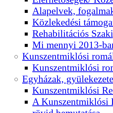
Alapelvek, fogalma
Közlekedési támogat
Rehabilitációs Szak
Mi mennyi 2013-ba
Kunszentmiklósi romá
Kunszentmiklósi r
Egyházak, gyülekezet
Kunszentmiklósi R
A Kunszentmiklósi 
rövid bemutatása