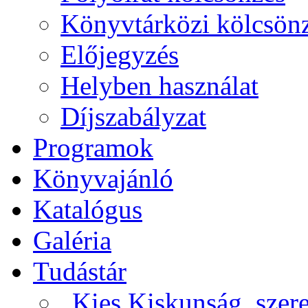
Könyvtárközi kölcsön
Előjegyzés
Helyben használat
Díjszabályzat
Programok
Könyvajánló
Katalógus
Galéria
Tudástár
„Kies Kiskunság, szere