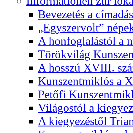
Informationen zur lok
Bevezetés a címadás
„Egyszervolt” népek
A honfoglalástól a 
Törökvilág Kunsze
A hosszú XVIII. sz
Kunszentmiklós a XI
Petőfi Kunszentmik
Világostól a kiegyez
A kiegyezéstől Tria