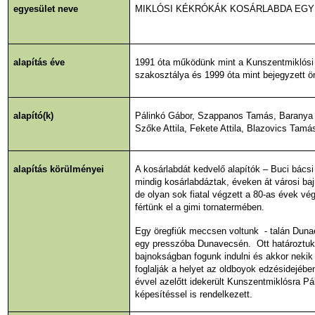
egyesület neve
MIKLÓSI KÉKRÓKÁK KOSÁRLABDA EG
alapítás éve
1991 óta működünk mint a Kunszentmiklósi 
szakosztálya és 1999 óta mint bejegyzett ö
alapító(k)
Pálinkó Gábor, Szappanos Tamás, Baranya L
Szőke Attila, Fekete Attila, Blazovics Tam
alapítás körülményei
A kosárlabdát kedvelő alapítók – Buci bács
mindig kosárlabdáztak, éveken át városi ba
de olyan sok fiatal végzett a 80-as évek vé
fértünk el a gimi tornatermében.
Egy öregfiúk meccsen voltunk - talán Duna
egy presszóba Dunavecsén. Ott határoztuk el
bajnokságban fogunk indulni és akkor nekik
foglalják a helyet az oldboyok edzésidejéb
évvel azelőtt idekerült Kunszentmiklósra Pá
képesítéssel is rendelkezett.