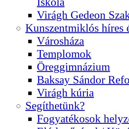
Iskola
Virágh Gedeon Szak
Kunszentmiklós híres 
Városháza
Templomok
Öreggimnázium
Baksay Sándor Ref
Virágh kúria
Segíthetünk?
Fogyatékosok helyz