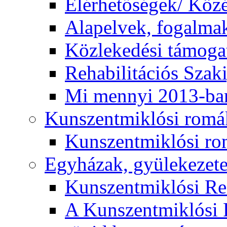
Elérhetőségek/ Köz
Alapelvek, fogalma
Közlekedési támogat
Rehabilitációs Szak
Mi mennyi 2013-ba
Kunszentmiklósi romá
Kunszentmiklósi r
Egyházak, gyülekezet
Kunszentmiklósi R
A Kunszentmiklósi 