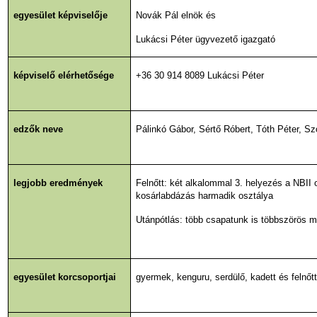
egyesület képviselője
Novák Pál elnök és
Lukácsi Péter ügyvezető igazgató
képviselő elérhetősége
+36 30 914 8089 Lukácsi Péter
edzők neve
Pálinkó Gábor, Sértő Róbert, Tóth Péter, S
legjobb eredmények
Felnőtt: két alkalommal 3. helyezés a NBII
kosárlabdázás harmadik osztálya
Utánpótlás: több csapatunk is többszörös 
egyesület korcsoportjai
gyermek, kenguru, serdülő, kadett és felnőt