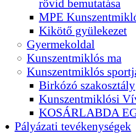
rövid bemutatása
MPE Kunszentmikló
Kikötő gyülekezet
Gyermekoldal
Kunszentmiklós ma
Kunszentmiklós sportj
Birkózó szakosztály
Kunszentmiklósi Ví
KOSÁRLABDA E
Pályázati tevékenységek