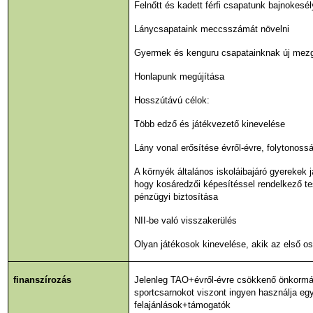
Felnőtt és kadett férfi csapatunk bajnokesé
Lánycsapataink meccsszámát növelni
Gyermek és kenguru csapatainknak új mezg
Honlapunk megújítása
Hosszútávú célok:
Több edző és játékvezető kinevelése
Lány vonal erősítése évről-évre, folytonoss
A környék általános iskoláibajáró gyerekek
hogy kosáredzői képesítéssel rendelkező te
pénzügyi biztosítása
NII-be való visszakerülés
Olyan játékosok kinevelése, akik az első os
finanszírozás
Jelenleg TAO+évről-évre csökkenő önkormán
sportcsarnokot viszont ingyen használja e
felajánlások+támogatók