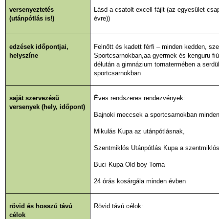
versenyeztetés
Lásd a csatolt excell fájlt (az egyesület c
(utánpótlás is!)
évre))
edzések időpontjai,
Felnőtt és kadett férfi – minden kedden, sz
helyszíne
Sportcsarnokban,aa gyermek és kenguru fiú
délután a gimnázium tornatermében a serdül
sportcsarnokban
saját szervezésű
Éves rendszeres rendezvények:
versenyek (hely, időpont)
Bajnoki meccsek a sportcsarnokban minden
Mikulás Kupa az utánpótlásnak,
Szentmiklós Utánpótlás Kupa a szentmikló
Buci Kupa Old boy Torna
24 órás kosárgála minden évben
rövid és hosszú távú
Rövid távú célok:
célok